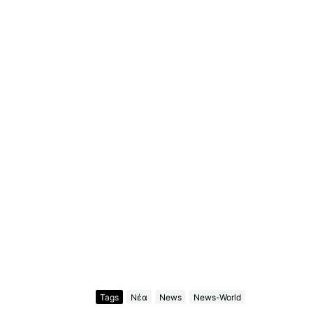
Tags
Νέα
News
News-World