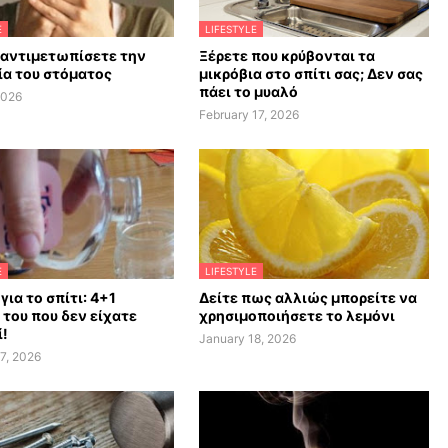
E
LIFESTYLE
 αντιμετωπίσετε την
Ξέρετε που κρύβονται τα
α του στόματος
μικρόβια στο σπίτι σας; Δεν σας
πάει το μυαλό
2026
February 17, 2026
E
LIFESTYLE
 για το σπίτι: 4+1
Δείτε πως αλλιώς μπορείτε να
 του που δεν είχατε
χρησιμοποιήσετε το λεμόνι
!
January 18, 2026
7, 2026