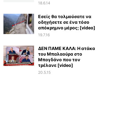
18.6.14
Εσείς θα τολμούσατε να
οδηγήσετε σε ένα τόσο
απόκρημνο μέρος; [video]
19.7.16
ΔΕΝ ΠΑΜΕ ΚΑΛΑ: Η ατάκα
του Μπαλαούρα στο
Μπογδάνο που τον
τρέλανε [video]
20.5.15