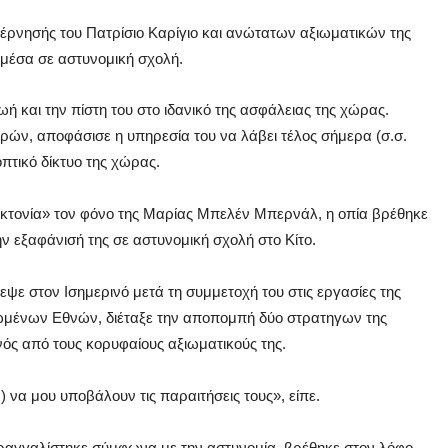
ρνησής του Πατρίσιο Καρίγιο και ανώτατων αξιωματικών της
 μέσα σε αστυνομική σχολή.
ή και την πίστη του στο ιδανικό της ασφάλειας της χώρας.
ρών, αποφάσισε η υπηρεσία του να λάβει τέλος σήμερα (σ.σ.
πτικό δίκτυο της χώρας.
κτονία» τον φόνο της Μαρίας Μπελέν Μπερνάλ, η οπία βρέθηκε
ν εξαφάνισή της σε αστυνομική σχολή στο Κίτο.
ψε στον Ισημερινό μετά τη συμμετοχή του στις εργασίες της
ωμένων Εθνών, διέταξε την αποπομπή δύο στρατηγων της
νός από τους κορυφαίους αξιωματικούς της.
) να μου υποβάλουν τις παραιτήσεις τους», είπε.
τραγγαλίστηκε σύμφωνα με την αστυνομία, βρέθηκε στον λόφο