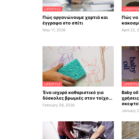
LIFESTYLE
LIFESTYL
Πώς οργανώνουμε χαρτιά και
Πώς να
έγγραφα στο σπίτι
κακοσμί
May 11, 2026
April 23, 
LIFESTYLE
LIFESTYL
Ένα ισχυρό καθαριστικό για
Baby oil
δύσκολες βρωμιές στον τοίχο...
χρήσεις
σκεφτεί
February 08, 2026
January 2