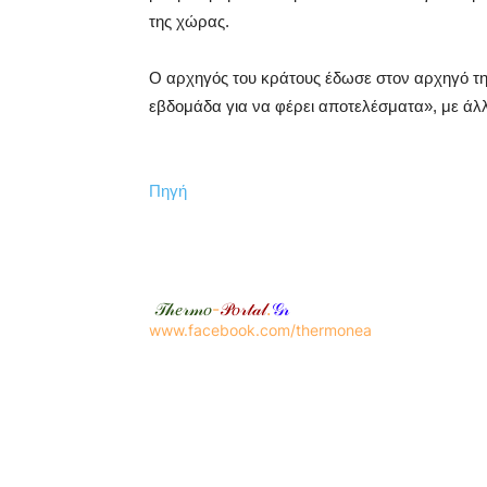
της χώρας.
Ο αρχηγός του κράτους έδωσε στον αρχηγό τη
εβδομάδα για να φέρει αποτελέσματα», με άλ
Πηγή
𝒯𝒽𝑒𝓇𝓂𝑜
-
𝒫𝑜𝓇𝓉𝒶𝓁
.
𝒢𝓇
www.facebook.com/thermonea