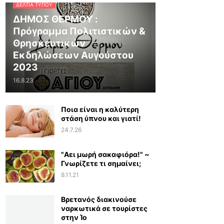
ΔΕΛΤΊΑ ΤΎΠΟΥ
ΔΗΜΟΣ ΘΕΡΜΟΥ :
Πρόγραμμα Πολιτιστικών &
Θρησκευτικών
Εκδηλώσεων Αυγούστου
2023
16.8.23
Ποια είναι η καλύτερη
στάση ύπνου και γιατί!
24.7.26
"Αει μωρή σακαφιόρα!" ~
Γνωρίζετε τι σημαίνει;
8.11.21
Βρετανός διακινούσε
ναρκωτικά σε τουρίστες
στην Ίο