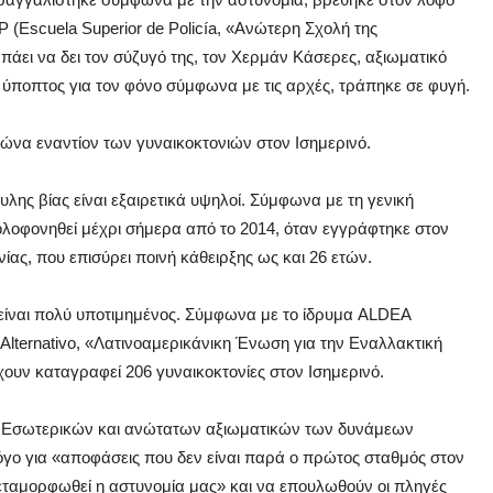
 (Escuela Superior de Policía, «Ανώτερη Σχολή της
 πάει να δει τον σύζυγό της, τον Χερμάν Κάσερες, αξιωματικό
ς ύποπτος για τον φόνο σύμφωνα με τις αρχές, τράπηκε σε φυγή.
ώνα εναντίον των γυναικοκτονιών στον Ισημερινό.
λης βίας είναι εξαιρετικά υψηλοί. Σύμφωνα με τη γενική
δολοφονηθεί μέχρι σήμερα από το 2014, όταν εγγράφτηκε στον
ίας, που επισύρει ποινή κάθειρξης ως και 26 ετών.
 είναι πολύ υποτιμημένος. Σύμφωνα με το ίδρυμα ALDEA
o Alternativο, «Λατινοαμερικάνικη Ένωση για την Εναλλακτική
χουν καταγραφεί 206 γυναικοκτονίες στον Ισημερινό.
 Εσωτερικών και ανώτατων αξιωματικών των δυνάμεων
όγο για «αποφάσεις που δεν είναι παρά ο πρώτος σταθμός στον
μεταμορφωθεί η αστυνομία μας» και να επουλωθούν οι πληγές