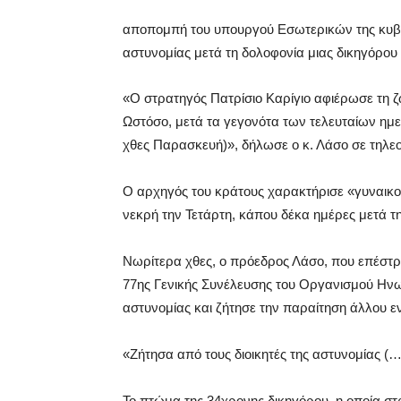
αποπομπή του υπουργού Εσωτερικών της κυβέ
αστυνομίας μετά τη δολοφονία μιας δικηγόρου
«Ο στρατηγός Πατρίσιο Καρίγιο αφιέρωσε τη ζω
Ωστόσο, μετά τα γεγονότα των τελευταίων ημε
χθες Παρασκευή)», δήλωσε ο κ. Λάσο σε τηλεο
Ο αρχηγός του κράτους χαρακτήρισε «γυναικο
νεκρή την Τετάρτη, κάπου δέκα ημέρες μετά τη
Νωρίτερα χθες, ο πρόεδρος Λάσο, που επέστρε
77ης Γενικής Συνέλευσης του Οργανισμού Ην
αστυνομίας και ζήτησε την παραίτηση άλλου ε
«Ζήτησα από τους διοικητές της αστυνομίας (…
Το πτώμα της 34χρονης δικηγόρου, η οποία σ