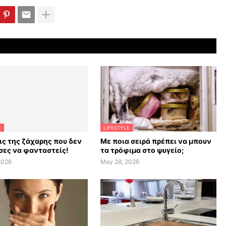
E
LIFESTYLE
ις της ζάχαρης που δεν
Με ποια σειρά πρέπει να μπουν
ες να φανταστείς!
τα τρόφιμα στο ψυγείο;
2026
May 28, 2026