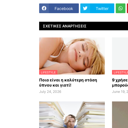
Facebook
Twitter
ΣΧΕΤΙΚΈΣ ΑΝΑΡΤΉΣΕΙΣ
LIFESTYLE
LIFESTYL
Ποια είναι η καλύτερη στάση
9 χρήσε
ύπνου και γιατί!
μπορούσ
July 24, 2026
June 19, 