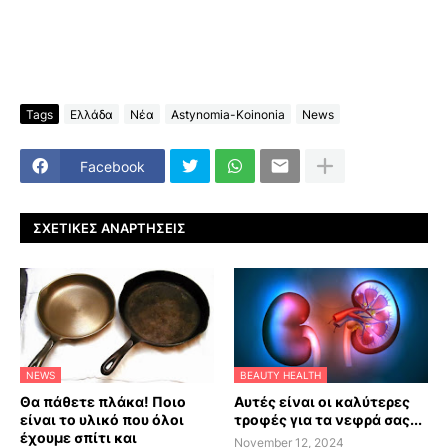
Tags
Ελλάδα
Νέα
Astynomia-Koinonia
News
Facebook
ΣΧΕΤΙΚΈΣ ΑΝΑΡΤΉΣΕΙΣ
NEWS
BEAUTY HEALTH
Θα πάθετε πλάκα! Ποιο
Αυτές είναι οι καλύτερες
είναι το υλικό που όλοι
τροφές για τα νεφρά σας...
έχουμε σπίτι και
November 12, 2024