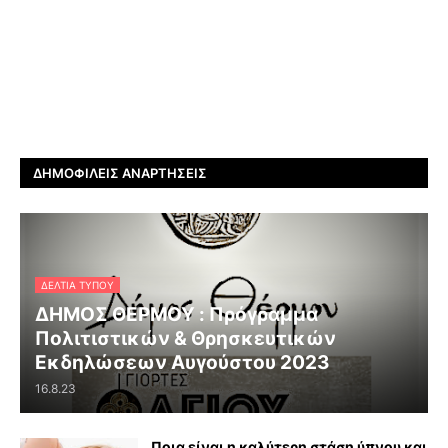
ΔΗΜΟΦΙΛΕΊΣ ΑΝΑΡΤΉΣΕΙΣ
ΔΕΛΤΊΑ ΤΎΠΟΥ
ΔΗΜΟΣ ΘΕΡΜΟΥ : Πρόγραμμα
Πολιτιστικών & Θρησκευτικών
Εκδηλώσεων Αυγούστου 2023
16.8.23
Ποια είναι η καλύτερη στάση ύπνου και