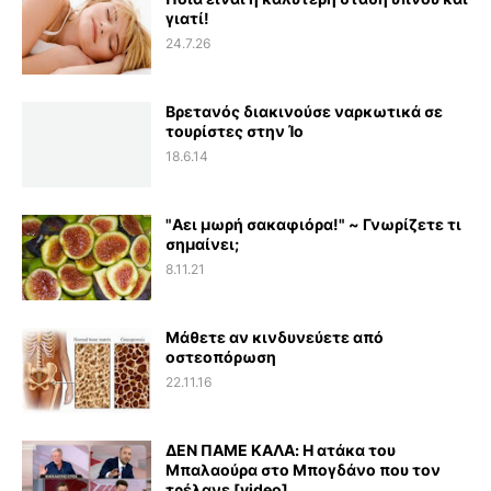
γιατί!
24.7.26
Βρετανός διακινούσε ναρκωτικά σε
τουρίστες στην Ίο
18.6.14
"Αει μωρή σακαφιόρα!" ~ Γνωρίζετε τι
σημαίνει;
8.11.21
Μάθετε αν κινδυνεύετε από
οστεοπόρωση
22.11.16
ΔΕΝ ΠΑΜΕ ΚΑΛΑ: Η ατάκα του
Μπαλαούρα στο Μπογδάνο που τον
τρέλανε [video]