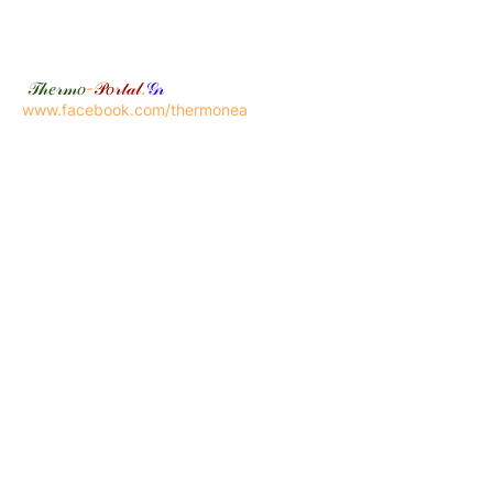
𝒯𝒽𝑒𝓇𝓂𝑜
-
𝒫𝑜𝓇𝓉𝒶𝓁
.
𝒢𝓇
www.facebook.com/thermonea