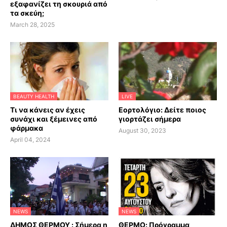
εξαφανίζει τη σκουριά από
τα σκεύη;
March 28, 2025
BEAUTY HEALTH
LIVE
Τι να κάνεις αν έχεις
Εορτολόγιο: Δείτε ποιος
συνάχι και ξέμεινες από
γιορτάζει σήμερα
φάρμακα
August 30, 2023
April 04, 2024
NEWS
NEWS
ΔΗΜΟΣ ΘΕΡΜΟΥ : Σήμερα η
ΘΕΡΜΟ: Πρόγραμμα