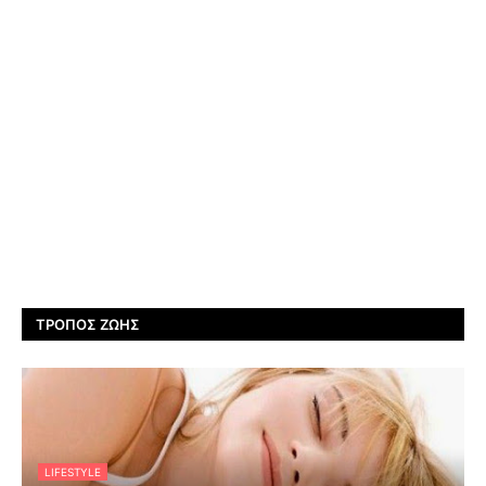
ΤΡΌΠΟΣ ΖΩΉΣ
LIFESTYLE