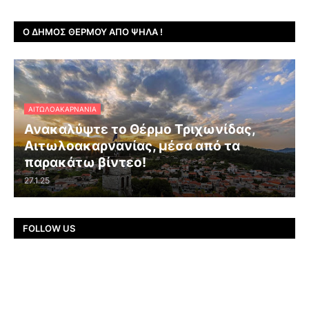
Ο ΔΉΜΟΣ ΘΈΡΜΟΥ ΑΠΌ ΨΗΛΆ !
ΑΙΤΩΛΟΑΚΑΡΝΑΝΊΑ
Ανακαλύψτε το Θέρμο Τριχωνίδας,
Αιτωλοακαρνανίας, μέσα από τα
παρακάτω βίντεο!
27.1.25
FOLLOW US