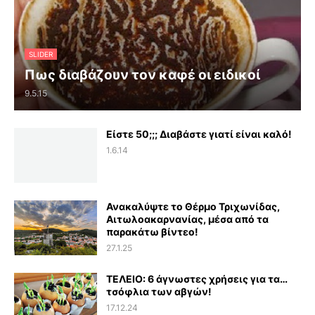
SLIDER
Πως διαβάζουν τον καφέ οι ειδικοί
9.5.15
Είστε 50;;; Διαβάστε γιατί είναι καλό!
1.6.14
Ανακαλύψτε το Θέρμο Τριχωνίδας,
Αιτωλοακαρνανίας, μέσα από τα
παρακάτω βίντεο!
27.1.25
ΤΕΛΕΙΟ: 6 άγνωστες χρήσεις για τα…
τσόφλια των αβγών!
17.12.24