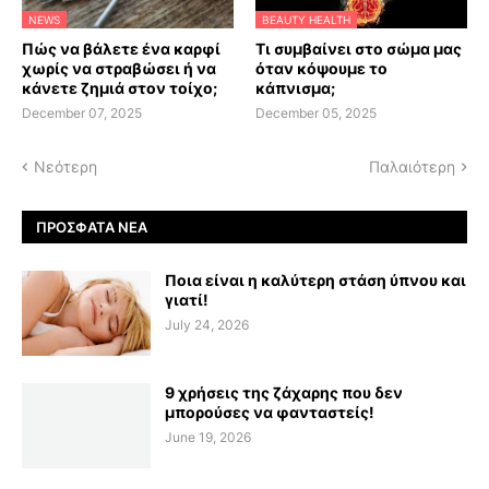
NEWS
BEAUTY HEALTH
Πώς να βάλετε ένα καρφί
Τι συμβαίνει στο σώμα μας
χωρίς να στραβώσει ή να
όταν κόψουμε το
κάνετε ζημιά στον τοίχο;
κάπνισμα;
December 07, 2025
December 05, 2025
Νεότερη
Παλαιότερη
ΠΡΌΣΦΑΤΑ ΝΈΑ
Ποια είναι η καλύτερη στάση ύπνου και
γιατί!
July 24, 2026
9 χρήσεις της ζάχαρης που δεν
μπορούσες να φανταστείς!
June 19, 2026