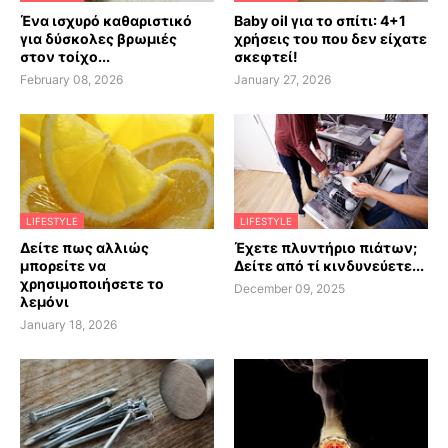
Ένα ισχυρό καθαριστικό
Baby oil για το σπίτι: 4+1
για δύσκολες βρωμιές
χρήσεις του που δεν είχατε
στον τοίχο...
σκεφτεί!
February 08, 2026
January 27, 2026
LIFESTYLE
LIFESTYLE
Δείτε πως αλλιώς
Έχετε πλυντήριο πιάτων;
μπορείτε να
Δείτε από τί κινδυνεύετε...
χρησιμοποιήσετε το
December 09, 2025
λεμόνι
January 18, 2026