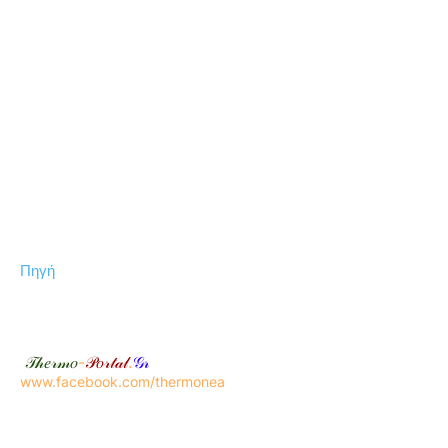
Πηγή
𝒯𝒽𝑒𝓇𝓂𝑜
-
𝒫𝑜𝓇𝓉𝒶𝓁
.
𝒢𝓇
www.facebook.com/thermonea