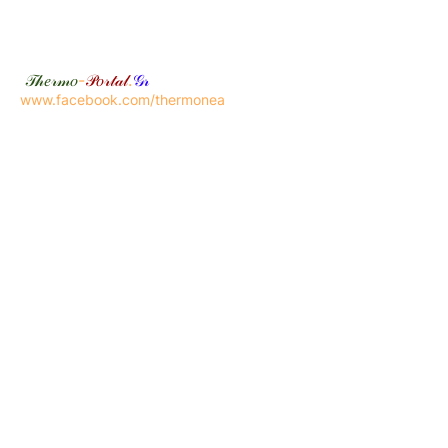
𝒯𝒽𝑒𝓇𝓂𝑜
-
𝒫𝑜𝓇𝓉𝒶𝓁
.
𝒢𝓇
www.facebook.com/thermonea