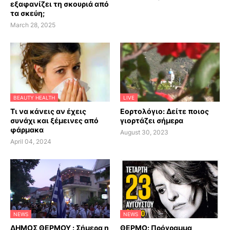
εξαφανίζει τη σκουριά από
τα σκεύη;
March 28, 2025
BEAUTY HEALTH
LIVE
Τι να κάνεις αν έχεις
Εορτολόγιο: Δείτε ποιος
συνάχι και ξέμεινες από
γιορτάζει σήμερα
φάρμακα
August 30, 2023
April 04, 2024
NEWS
NEWS
ΔΗΜΟΣ ΘΕΡΜΟΥ : Σήμερα η
ΘΕΡΜΟ: Πρόγραμμα