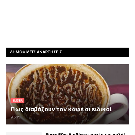
ΔΗΜΟΦΙΛΕΊΣ ΑΝΑΡΤΉΣΕΙΣ
SLIDER
Πως διαβάζουν τον καφέ οι ειδικοί
9.5.15
Είστε 50;;; Διαβάστε γιατί είναι καλό!