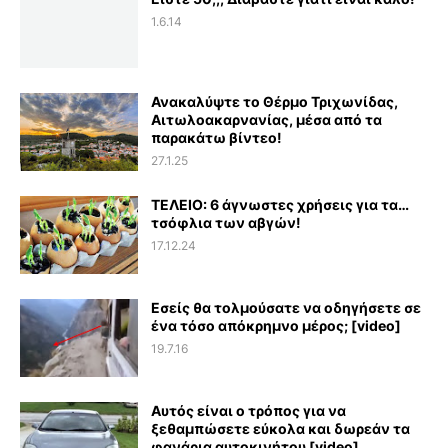
1.6.14
Ανακαλύψτε το Θέρμο Τριχωνίδας,
Αιτωλοακαρνανίας, μέσα από τα
παρακάτω βίντεο!
27.1.25
ΤΕΛΕΙΟ: 6 άγνωστες χρήσεις για τα…
τσόφλια των αβγών!
17.12.24
Εσείς θα τολμούσατε να οδηγήσετε σε
ένα τόσο απόκρημνο μέρος; [video]
19.7.16
Αυτός είναι ο τρόπος για να
ξεθαμπώσετε εύκολα και δωρεάν τα
φανάρια αυτοκινήτου [video]