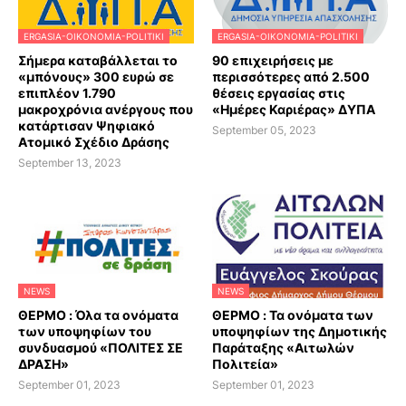
ERGASIA-OIKONOMIA-POLITIKI
ERGASIA-OIKONOMIA-POLITIKI
Σήμερα καταβάλλεται το
90 επιχειρήσεις με
«μπόνους» 300 ευρώ σε
περισσότερες από 2.500
επιπλέον 1.790
θέσεις εργασίας στις
μακροχρόνια ανέργους που
«Ημέρες Καριέρας» ΔΥΠΑ
κατάρτισαν Ψηφιακό
September 05, 2023
Ατομικό Σχέδιο Δράσης
September 13, 2023
NEWS
NEWS
ΘΕΡΜΟ : Όλα τα ονόματα
ΘΕΡΜΟ : Τα ονόματα των
των υποψηφίων του
υποψηφίων της Δημοτικής
συνδυασμού «ΠΟΛΙΤΕΣ ΣΕ
Παράταξης «Αιτωλών
ΔΡΑΣΗ»
Πολιτεία»
September 01, 2023
September 01, 2023