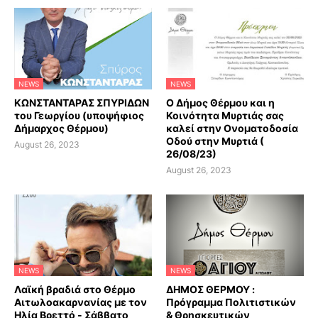
NEWS
NEWS
ΚΩΝΣΤΑΝΤΑΡΑΣ ΣΠΥΡΙΔΩΝ
Ο Δήμος Θέρμου και η
του Γεωργίου (υποψήφιος
Κοινότητα Μυρτιάς σας
Δήμαρχος Θέρμου)
καλεί στην Ονοματοδοσία
Οδού στην Μυρτιά (
August 26, 2023
26/08/23)
August 26, 2023
NEWS
NEWS
Λαϊκή βραδιά στο Θέρμο
ΔΗΜΟΣ ΘΕΡΜΟΥ :
Αιτωλοακαρνανίας με τον
Πρόγραμμα Πολιτιστικών
Ηλία Βρεττό - Σάββατο
& Θρησκευτικών