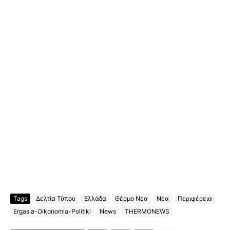
Tags
Δελτία Τύπου
Ελλάδα
Θέρμο Νέα
Νέα
Περιφέρεια
Ergasia-Oikonomia-Politiki
News
THERMONEWS