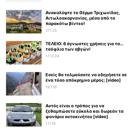
Ανακαλύψτε το Θέρμο Τριχωνίδας,
Αιτωλοακαρνανίας, μέσα από τα
παρακάτω βίντεο!
27.1.25
ΤΕΛΕΙΟ: 6 άγνωστες χρήσεις για τα…
τσόφλια των αβγών!
17.12.24
Εσείς θα τολμούσατε να οδηγήσετε σε
ένα τόσο απόκρημνο μέρος; [video]
19.7.16
Αυτός είναι ο τρόπος για να
ξεθαμπώσετε εύκολα και δωρεάν τα
φανάρια αυτοκινήτου [video]
1.11.16