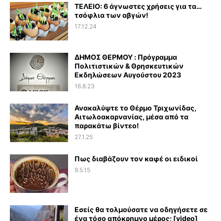
ΤΕΛΕΙΟ: 6 άγνωστες χρήσεις για τα…
τσόφλια των αβγών!
17.12.24
ΔΗΜΟΣ ΘΕΡΜΟΥ : Πρόγραμμα
Πολιτιστικών & Θρησκευτικών
Εκδηλώσεων Αυγούστου 2023
16.8.23
Ανακαλύψτε το Θέρμο Τριχωνίδας,
Αιτωλοακαρνανίας, μέσα από τα
παρακάτω βίντεο!
27.1.25
Πως διαβάζουν τον καφέ οι ειδικοί
9.5.15
Εσείς θα τολμούσατε να οδηγήσετε σε
ένα τόσο απόκρημνο μέρος; [video]