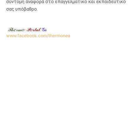
σύντομη αναφορά στο επαγγελματικό και εκπαιδευτικό
σας υπόβαθρο.
𝒯𝒽𝑒𝓇𝓂𝑜
-
𝒫𝑜𝓇𝓉𝒶𝓁
.
𝒢𝓇
www.facebook.com/thermonea