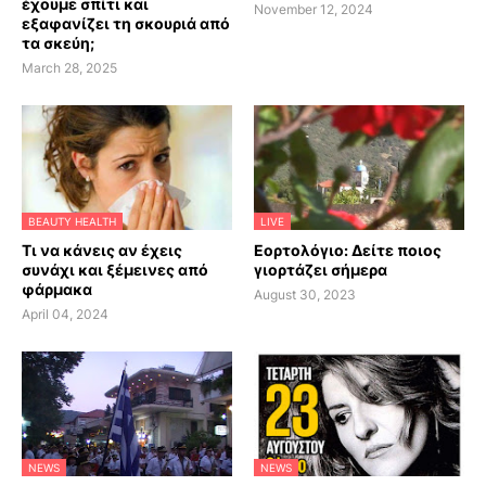
έχουμε σπίτι και
November 12, 2024
εξαφανίζει τη σκουριά από
τα σκεύη;
March 28, 2025
BEAUTY HEALTH
LIVE
Τι να κάνεις αν έχεις
Εορτολόγιο: Δείτε ποιος
συνάχι και ξέμεινες από
γιορτάζει σήμερα
φάρμακα
August 30, 2023
April 04, 2024
NEWS
NEWS