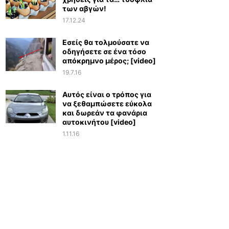
των αβγών!
17.12.24
Εσείς θα τολμούσατε να
οδηγήσετε σε ένα τόσο
απόκρημνο μέρος; [video]
19.7.16
Αυτός είναι ο τρόπος για
να ξεθαμπώσετε εύκολα
και δωρεάν τα φανάρια
αυτοκινήτου [video]
1.11.16