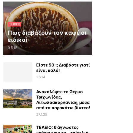
SLIDER
Πως διαβάζουν τον καφέ οι
ειδικοί
9.5.15
Είστε 50;;; Διαβάστε γιατί
είναι καλό!
1.6.14
Ανακαλύψτε το Θέρμο
Τριχωνίδας,
Αιτωλοακαρνανίας, μέσα
από τα παρακάτω βίντεο!
27.1.25
ΤΕΛΕΙΟ: 6 άγνωστες
χρήσεις για τα… τσόφλια