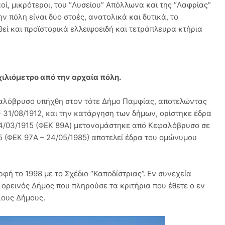
αοί, μικρότεροι, του “Λυσείου” Απόλλωνα και της “Λαφρίας”
 πόλη είναι δύο στοές, ανατολικά και δυτικά, το
εί και προϊστορικά ελλειψοειδή και τετράπλευρα κτήρια
ιλιόμετρο από την αρχαία πόλη.
φαλόβρυσο υπήχθη στον τότε Δήμο Παμφίας, αποτελώντας
 31/08/1912, και την κατάργηση των δήμων, ορίστηκε έδρα
04/03/1915 (ΦΕΚ 89Α) μετονομάστηκε από Κεφαλόβρυσο σε
85 (ΦΕΚ 97Α – 24/05/1985) αποτελεί έδρα του ομώνυμου
φή το 1998 με το Σχέδιο “Καποδίστριας”. Εν συνεχεία
ορεινός Δήμος που πληρούσε τα κριτήρια που έθετε ο εν
λους Δήμους.