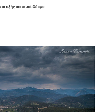
 οι εξής οικισμοί:Θέρμο