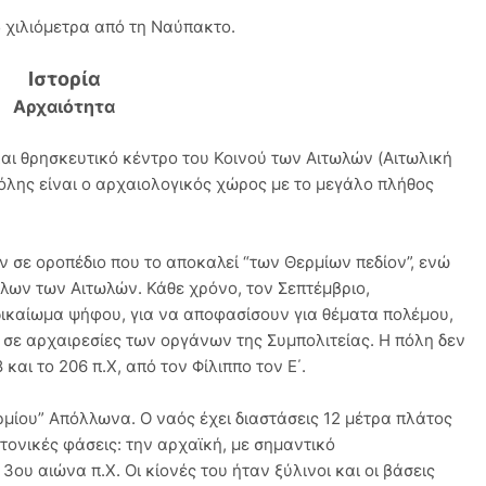
5 χιλιόμετρα από τη Ναύπακτο.
Ιστορία
Αρχαιότητα
και θρησκευτικό κέντρο του Κοινού των Αιτωλών (Αιτωλική
πόλης είναι ο αρχαιολογικός χώρος με το μεγάλο πλήθος
 σε οροπέδιο που το αποκαλεί “των Θερμίων πεδίον”, ενώ
όλων των Αιτωλών. Κάθε χρόνο, τον Σεπτέμβριο,
δικαίωμα ψήφου, για να αποφασίσουν για θέματα πολέμου,
 σε αρχαιρεσίες των οργάνων της Συμπολιτείας. Η πόλη δεν
και το 206 π.Χ, από τον Φίλιππο τον Ε΄.
μίου” Απόλλωνα. Ο ναός έχει διαστάσεις 12 μέτρα πλάτος
κτονικές φάσεις: την αρχαϊκή, με σημαντικό
ου αιώνα π.Χ. Οι κίονές του ήταν ξύλινοι και οι βάσεις