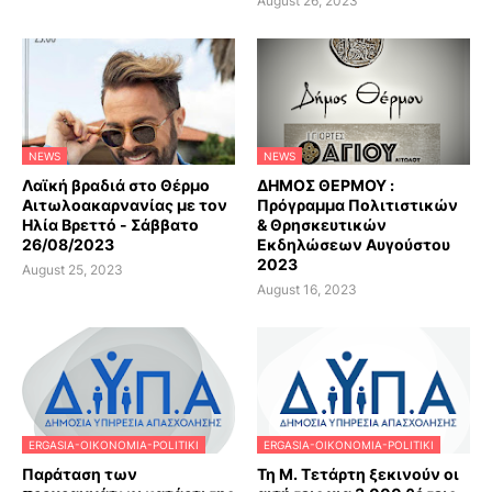
August 26, 2023
NEWS
NEWS
Λαϊκή βραδιά στο Θέρμο
ΔΗΜΟΣ ΘΕΡΜΟΥ :
Αιτωλοακαρνανίας με τον
Πρόγραμμα Πολιτιστικών
Ηλία Βρεττό - Σάββατο
& Θρησκευτικών
26/08/2023
Εκδηλώσεων Αυγούστου
2023
August 25, 2023
August 16, 2023
ERGASIA-OIKONOMIA-POLITIKI
ERGASIA-OIKONOMIA-POLITIKI
Παράταση των
Τη Μ. Τετάρτη ξεκινούν οι