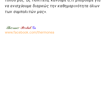
τόπου μας. Ως Πολιτεία, κάνουμε ό,τι μπορούμε για
να ενισχύουμε διαρκώς την καθημερινότητα όλων
των συμπολιτών μας
».
𝒯𝒽𝑒𝓇𝓂𝑜
-
𝒫𝑜𝓇𝓉𝒶𝓁
.
𝒢𝓇
www.facebook.com/thermonea