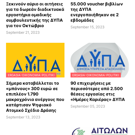
Ξεκινούν αύριο οι αιτήσεις
55.000 voucher βιβλίων
για τα δωρεάν διαδικτυακά
της ΔΥΠΑ
εργαστήρια ομαδικής
ενεργοποιήθηκαν σε 2
συμβουλευτικής της ΔΥΠΑ
εβδομάδες
για τον Οκτώβριο
September 15, 2023
September 21, 2023
ERGASIA-OIKONOMIA-POLITIKI
ERGASIA-OIKONOMIA-POLITIKI
Σήμερα καταβάλλεται το
90 επιχειρήσεις με
«μπόνους» 300 ευρώ σε
περισσότερες από 2.500
επιπλέον 1.790
θέσεις εργασίας στις
μακροχρόνια ανέργους που
«Ημέρες Καριέρας» ΔΥΠΑ
κατάρτισαν Ψηφιακό
September 05, 2023
Ατομικό Σχέδιο Δράσης
September 13, 2023