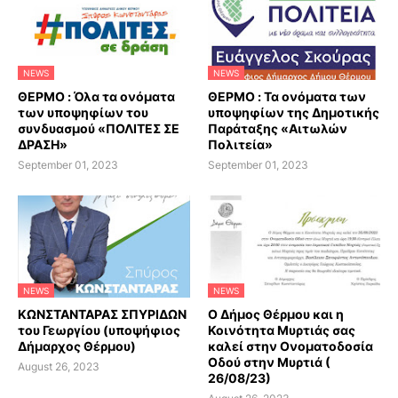
NEWS
NEWS
ΘΕΡΜΟ : Όλα τα ονόματα
ΘΕΡΜΟ : Τα ονόματα των
των υποψηφίων του
υποψηφίων της Δημοτικής
συνδυασμού «ΠΟΛΙΤΕΣ ΣΕ
Παράταξης «Αιτωλών
ΔΡΑΣΗ»
Πολιτεία»
September 01, 2023
September 01, 2023
NEWS
NEWS
ΚΩΝΣΤΑΝΤΑΡΑΣ ΣΠΥΡΙΔΩΝ
Ο Δήμος Θέρμου και η
του Γεωργίου (υποψήφιος
Κοινότητα Μυρτιάς σας
Δήμαρχος Θέρμου)
καλεί στην Ονοματοδοσία
Οδού στην Μυρτιά (
August 26, 2023
26/08/23)