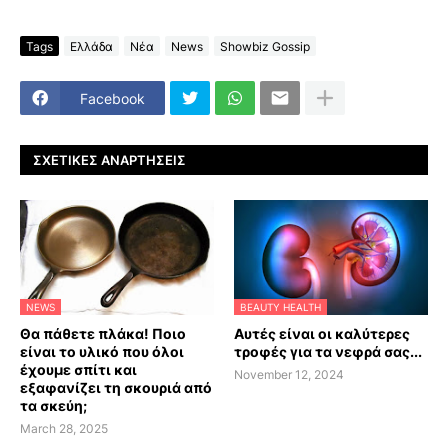
Tags
Ελλάδα
Νέα
News
Showbiz Gossip
Facebook
ΣΧΕΤΙΚΈΣ ΑΝΑΡΤΉΣΕΙΣ
NEWS
BEAUTY HEALTH
Θα πάθετε πλάκα! Ποιο
Αυτές είναι οι καλύτερες
είναι το υλικό που όλοι
τροφές για τα νεφρά σας...
έχουμε σπίτι και
November 12, 2024
εξαφανίζει τη σκουριά από
τα σκεύη;
March 28, 2025