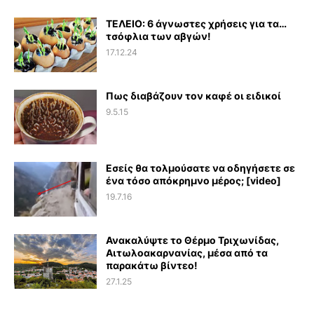
ΤΕΛΕΙΟ: 6 άγνωστες χρήσεις για τα…
τσόφλια των αβγών!
17.12.24
Πως διαβάζουν τον καφέ οι ειδικοί
9.5.15
Εσείς θα τολμούσατε να οδηγήσετε σε
ένα τόσο απόκρημνο μέρος; [video]
19.7.16
Ανακαλύψτε το Θέρμο Τριχωνίδας,
Αιτωλοακαρνανίας, μέσα από τα
παρακάτω βίντεο!
27.1.25