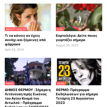
BEAUTY HEALTH
LIVE
Τι να κάνεις αν έχεις
Εορτολόγιο: Δείτε ποιος
συνάχι και ξέμεινες από
γιορτάζει σήμερα
φάρμακα
August 30, 2023
April 04, 2024
NEWS
NEWS
ΔΗΜΟΣ ΘΕΡΜΟΥ : Σήμερα η
ΘΕΡΜΟ: Πρόγραμμα
Λιτάνευση Ιερής Εικόνας
Εκδηλώσεων για σήμερα
του Αγίου Κοσμά του
Τετάρτη 23 Αυγούστου
Αιτωλού - Πρόγραμμα
2023
Εκδηλώσεων 24/08/2023