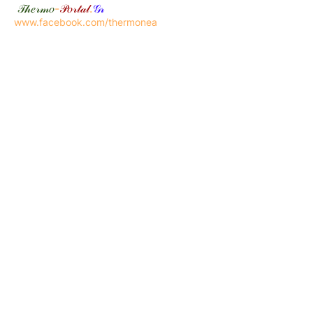
𝒯𝒽𝑒𝓇𝓂𝑜
-
𝒫𝑜𝓇𝓉𝒶𝓁
.
𝒢𝓇
www.facebook.com/thermonea