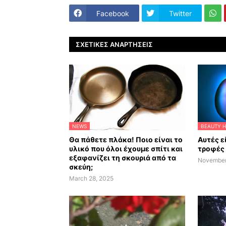
Facebook
Twitter
ΣΧΕΤΙΚΈΣ ΑΝΑΡΤΉΣΕΙΣ
NEWS
BEAUTY H
Θα πάθετε πλάκα! Ποιο είναι το
Αυτές ε
υλικό που όλοι έχουμε σπίτι και
τροφές 
εξαφανίζει τη σκουριά από τα
November
σκεύη;
March 28, 2025