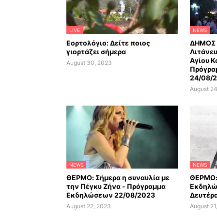
LIVE
NEWS
Εορτολόγιο: Δείτε ποιος
ΔΗΜΟΣ 
γιορτάζει σήμερα
Λιτάνευ
Αγίου Κ
August 30, 2023
Πρόγρα
24/08/
August 24
NEWS
NEWS
ΘΕΡΜΟ: Σήμερα η συναυλία με
ΘΕΡΜΟ:
την Πέγκυ Ζήνα - Πρόγραμμα
Εκδηλώ
Εκδηλώσεων 22/08/2023
Δευτέρα
August 22, 2023
August 21