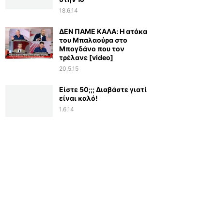
18.6.14
ΔΕΝ ΠΑΜΕ ΚΑΛΑ: Η ατάκα
του Μπαλαούρα στο
Μπογδάνο που τον
τρέλανε [video]
20.5.15
Είστε 50;;; Διαβάστε γιατί
είναι καλό!
1.6.14