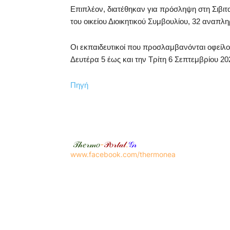
Επιπλέον, διατέθηκαν για πρόσληψη στη Σιβι
του οικείου Διοικητικού Συμβουλίου, 32 αναπλ
Οι εκπαιδευτικοί που προσλαμβανόνται οφείλ
Δευτέρα 5 έως και την Τρίτη 6 Σεπτεμβρίου 20
Πηγή
𝒯𝒽𝑒𝓇𝓂𝑜
-
𝒫𝑜𝓇𝓉𝒶𝓁
.
𝒢𝓇
www.facebook.com/thermonea