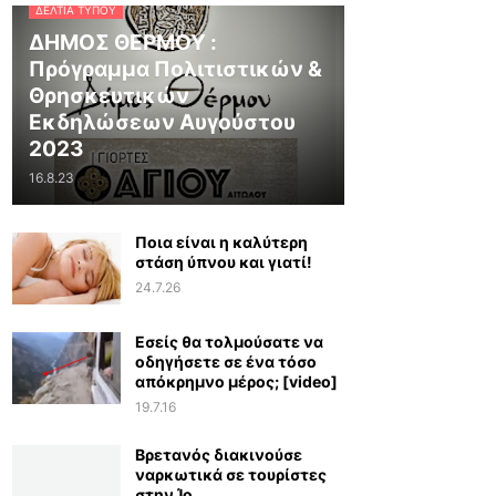
ΔΕΛΤΊΑ ΤΎΠΟΥ
ΔΗΜΟΣ ΘΕΡΜΟΥ :
Πρόγραμμα Πολιτιστικών &
Θρησκευτικών
Εκδηλώσεων Αυγούστου
2023
16.8.23
Ποια είναι η καλύτερη
στάση ύπνου και γιατί!
24.7.26
Εσείς θα τολμούσατε να
οδηγήσετε σε ένα τόσο
απόκρημνο μέρος; [video]
19.7.16
Βρετανός διακινούσε
ναρκωτικά σε τουρίστες
στην Ίο