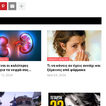
EALTH
BEAUTY HEALTH
ίναι οι καλύτερες
Τι να κάνεις αν έχεις συνάχι και
για τα νεφρά σας...
ξέμεινες από φάρμακα
 12, 2024
April 04, 2024