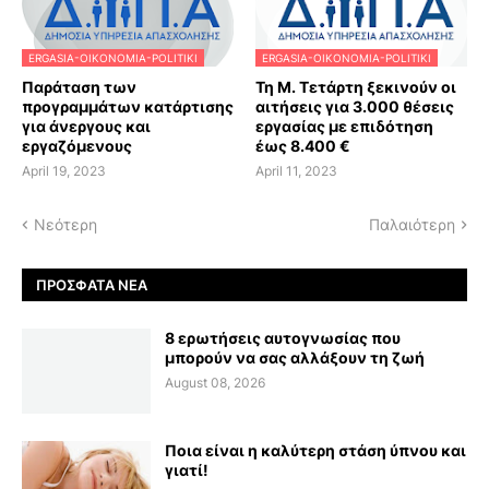
ERGASIA-OIKONOMIA-POLITIKI
ERGASIA-OIKONOMIA-POLITIKI
Παράταση των
Τη Μ. Τετάρτη ξεκινούν οι
προγραμμάτων κατάρτισης
αιτήσεις για 3.000 θέσεις
για άνεργους και
εργασίας με επιδότηση
εργαζόμενους
έως 8.400 €
April 19, 2023
April 11, 2023
Νεότερη
Παλαιότερη
ΠΡΌΣΦΑΤΑ ΝΈΑ
8 ερωτήσεις αυτογνωσίας που
μπορούν να σας αλλάξουν τη ζωή
August 08, 2026
Ποια είναι η καλύτερη στάση ύπνου και
γιατί!