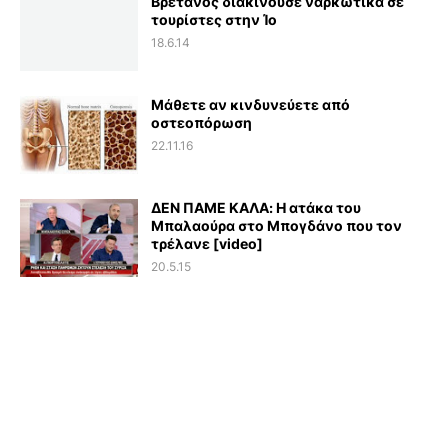
Βρετανός διακινούσε ναρκωτικά σε
τουρίστες στην Ίο
18.6.14
Μάθετε αν κινδυνεύετε από
οστεοπόρωση
22.11.16
ΔΕΝ ΠΑΜΕ ΚΑΛΑ: Η ατάκα του
Μπαλαούρα στο Μπογδάνο που τον
τρέλανε [video]
20.5.15