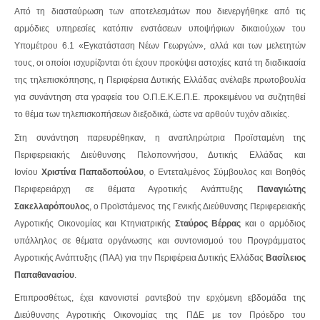
Από τη διασταύρωση των αποτελεσμάτων που διενεργήθηκε από τις
αρμόδιες υπηρεσίες κατόπιν ενστάσεων υποψήφιων δικαιούχων του
Υπομέτρου 6.1 «Εγκατάσταση Νέων Γεωργών», αλλά και των μελετητών
τους, οι οποίοι ισχυρίζονται ότι έχουν προκύψει αστοχίες κατά τη διαδικασία
της τηλεπισκόπησης, η Περιφέρεια Δυτικής Ελλάδας ανέλαβε πρωτοβουλία
για συνάντηση στα γραφεία του Ο.Π.Ε.Κ.Ε.Π.Ε. προκειμένου να συζητηθεί
το θέμα των τηλεπισκοπήσεων διεξοδικά, ώστε να αρθούν τυχόν αδικίες.
Στη συνάντηση παρευρέθηκαν, η αναπληρώτρια Προϊσταμένη της
Περιφερειακής Διεύθυνσης Πελοποννήσου, Δυτικής Ελλάδας και
Ιονίου
Χριστίνα Παπαδοπούλου
, ο Εντεταλμένος Σύμβουλος και Βοηθός
Περιφερειάρχη σε θέματα Αγροτικής Ανάπτυξης
Παναγιώτης
Σακελλαρόπουλος
, ο Προϊστάμενος της Γενικής Διεύθυνσης Περιφερειακής
Αγροτικής Οικονομίας και Κτηνιατρικής
Σταύρος Βέρρας
και ο αρμόδιος
υπάλληλος σε θέματα οργάνωσης και συντονισμού του Προγράμματος
Αγροτικής Ανάπτυξης (ΠΑΑ) για την Περιφέρεια Δυτικής Ελλάδας
Βασίλειος
Παπαθανασίου
.
Επιπροσθέτως, έχει κανονιστεί ραντεβού την ερχόμενη εβδομάδα της
Διεύθυνσης Αγροτικής Οικονομίας της ΠΔΕ με τον Πρόεδρο του