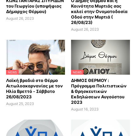
ΚΩΝΣΤΑΝΤΑΡΑΣ ΣΠΥΡΙΔΩΝ
Ο Δήμος Θέρμου και η
του Γεωργίου (υποψήφιος
Κοινότητα Μυρτιάς σας
Δήμαρχος Θέρμου)
καλεί στην Ονοματοδοσία
Οδού στην Μυρτιά (
August 26, 2023
26/08/23)
August 26, 2023
NEWS
NEWS
Λαϊκή βραδιά στο Θέρμο
ΔΗΜΟΣ ΘΕΡΜΟΥ :
Αιτωλοακαρνανίας με τον
Πρόγραμμα Πολιτιστικών
Ηλία Βρεττό - Σάββατο
& Θρησκευτικών
26/08/2023
Εκδηλώσεων Αυγούστου
2023
August 25, 2023
August 16, 2023