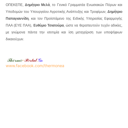
ΟΠΕΚΕΠΕ,
Δημήτριο Μελά
, το Γενικό Γραμματέα Ενωσιακών Πόρων και
Υποδομών του Υπουργείου Αγροτικής Ανάπτυξης και Τροφίμων,
Δημήτριο
Παπαγιαννίδη
, και τον Προϊστάμενο της Ειδικής Υπηρεσίας Εφαρμογής
ΠΑΑ (ΕΥΕ ΠΑΑ),
Ευθύμιο Τσιατούρα
, ώστε να θεραπευτούν τυχόν αδικίες,
με γνώμονα πάντα την ισοτιμία και ίση μεταχείριση των υποψήφιων
δικαιούχων.
𝒯𝒽𝑒𝓇𝓂𝑜
-
𝒫𝑜𝓇𝓉𝒶𝓁
.
𝒢𝓇
www.facebook.com/thermonea