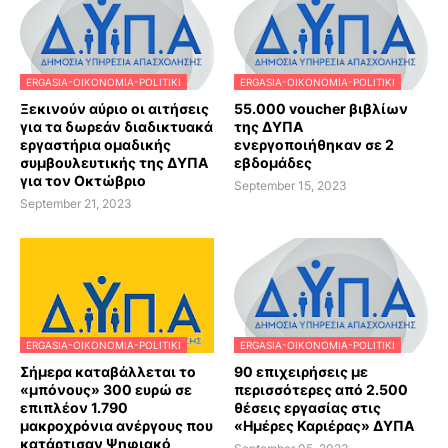
ERGASIA-OIKONOMIA-POLITIKI
ERGASIA-OIKONOMIA-POLITIKI
Ξεκινούν αύριο οι αιτήσεις
55.000 voucher βιβλίων
για τα δωρεάν διαδικτυακά
της ΔΥΠΑ
εργαστήρια ομαδικής
ενεργοποιήθηκαν σε 2
συμβουλευτικής της ΔΥΠΑ
εβδομάδες
για τον Οκτώβριο
September 15, 2023
September 21, 2023
ERGASIA-OIKONOMIA-POLITIKI
ERGASIA-OIKONOMIA-POLITIKI
Σήμερα καταβάλλεται το
90 επιχειρήσεις με
«μπόνους» 300 ευρώ σε
περισσότερες από 2.500
επιπλέον 1.790
θέσεις εργασίας στις
μακροχρόνια ανέργους που
«Ημέρες Καριέρας» ΔΥΠΑ
κατάρτισαν Ψηφιακό