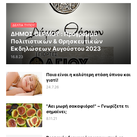
ΔΕΛΤΊΑ ΤΎΠΟΥ
ΔΗΜΟΣ ΘΕΡΜΟΥ : Πρόγραμμα
Πολιτιστικών & Θρησκευτικών
Εκδηλώσεων Αυγούστου 2023
16.8.23
Ποια είναι η καλύτερη στάση ύπνου και
γιατί!
24.7.26
"Αει μωρή σακαφιόρα!" ~ Γνωρίζετε τι
σημαίνει;
8.11.21