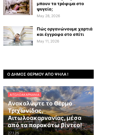
μπουν τα τρόφιμα στο
ψυγείο;
May 28, 2026
Πώς οργανώνουμε χαρτιά
και έγγραφα στο σπίτι
May 11, 2026
Ο ΔΉΜΟΣ ΘΈΡΜΟΥ ΑΠΌ ΨΗΛΆ !
ΑΙΤΩΛΟΑΚΑΡΝΑΝΊΑ
Ανακαλύψτε το Θέρμο
Τριχωνίδας,
Αιτωλοακαρνανίας, μέσα
από τα παρακάτω βίντεο!
27.1.25