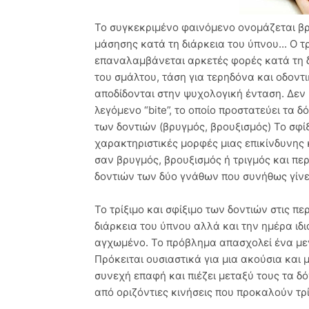
Το συγκεκριμένο φαινόμενο ονομάζεται βρ
μάσησης κατά τη διάρκεια του ύπνου... Ο τ
επαναλαμβάνεται αρκετές φορές κατά τη δ
του σμάλτου, τάση για τερηδόνα και οδοντι
αποδίδονται στην ψυχολογική ένταση. Δεν 
λεγόμενο “bite”, το οποίο προστατεύει τα δό
των δοντιών (βρυγμός, βρουξισμός) Το σφίξι
χαρακτηριστικές μορφές μιας επικίνδυνης
σαν βρυγμός, βρουξισμός ή τριγμός και π
δοντιών των δύο γνάθων που συνήθως γίν
Το τρίξιμο και σφίξιμο των δοντιών στις π
διάρκεια του ύπνου αλλά και την ημέρα ιδι
αγχωμένο. Το πρόβλημα απασχολεί ένα με
Πρόκειται ουσιαστικά για μια ακούσια και
συνεχή επαφή και πιέζει μεταξύ τους τα δ
από οριζόντιες κινήσεις που προκαλούν τρ