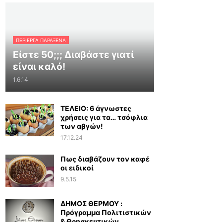
ΠΕΡΊΕΡΓΑ ΠΑΡΆΞΕΝΑ
Είστε 50;;; Διαβάστε γιατί
είναι καλό!
1.6.14
ΤΕΛΕΙΟ: 6 άγνωστες
χρήσεις για τα… τσόφλια
των αβγών!
17.12.24
Πως διαβάζουν τον καφέ
οι ειδικοί
9.5.15
ΔΗΜΟΣ ΘΕΡΜΟΥ :
Πρόγραμμα Πολιτιστικών
& Θρησκευτικών