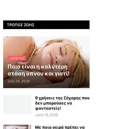
ΤΡΌΠΟΣ ΖΩΉΣ
LIFESTYLE
Ποια είναι η καλύτερη
στάση ύπνου και γιατί!
July 24, 2026
9 χρήσεις της ζάχαρης που
δεν μπορούσες να
φανταστείς!
June 19, 2026
Με ποια σειρά πρέπει να