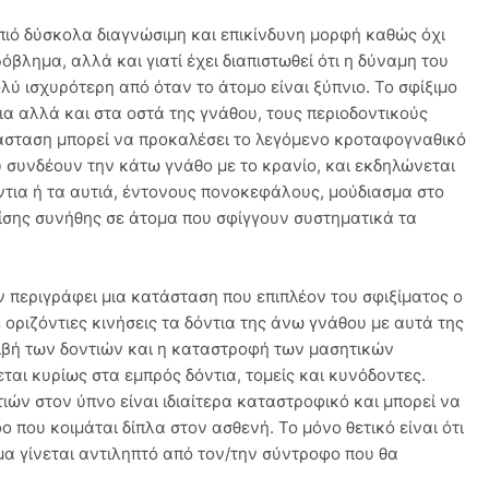
ό πιό δύσκολα διαγνώσιμη και επικίνδυνη μορφή καθώς όχι
βλημα, αλλά και γιατί έχει διαπιστωθεί ότι η δύναμη του
λύ ισχυρότερη από όταν το άτομο είναι ξύπνιο. Το σφίξιμο
ια αλλά και στα οστά της γνάθου, τους περιοδοντικούς
τάσταση μπορεί να προκαλέσει το λεγόμενο κροταφογναθικό
συνδέουν την κάτω γνάθο με το κρανίο, και εκδηλώνεται
όντια ή τα αυτιά, έντονους πονοκεφάλους, μούδιασμα στο
ίσης συνήθης σε άτομα που σφίγγουν συστηματικά τα
ν περιγράφει μια κατάσταση που επιπλέον του σφιξίματος ο
 οριζόντιες κινήσεις τα δόντια της άνω γνάθου με αυτά της
ιβή των δοντιών και η καταστροφή των μασητικών
ται κυρίως στα εμπρός δόντια, τομείς και κυνόδοντες.
τιών στον ύπνο είναι ιδιαίτερα καταστροφικό και μπορεί να
ο που κοιμάται δίπλα στον ασθενή. Το μόνο θετικό είναι ότι
α γίνεται αντιληπτό από τον/την σύντροφο που θα