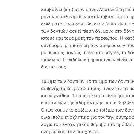
Συμβαίνει (και) στον ύπνο. Αποτελεί τη πι
μόνον ο ασθενής δεν αντιλαμβάνεται το πρό
σφιξίματος των δοντιών στον ύπνο είναι πο
των δοντιών ασκεί πίεση όχι μόνο στα δόντ
ιστούς και τους μύες του προσώπου. Η κα
σύνδρομο, μια πάθηση των αρθρώσεων που 
με μυικούς πόνους, πόνο στο σαγόνι, τα δ
πρόσωπο. Η εκδήλωση ημικρανιών είναι επ
δόντια τους.
Τρίξιμο των δοντιών Το τρίξιμο των δοντιώ
ασθενής τρίβει μεταξύ τους κινώντας τα με
κάτω γνάθου. Το αποτέλεσμα είναι ηαποτρ
επιφανειών της αδαμαντίνης, και εκδηλώνε
Όπως και με το σφίξιμο, το τρίξιμο των δον
είναι πολύ ενοχλητικό για τον/την σύντροφ
λόγω του ενοχλητικού θορύβου το πρόβλημ
ενημερώσει τον πάσχοντα.