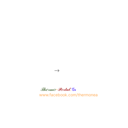
-->
𝒯𝒽𝑒𝓇𝓂𝑜
-
𝒫𝑜𝓇𝓉𝒶𝓁
.
𝒢𝓇
www.facebook.com/thermonea