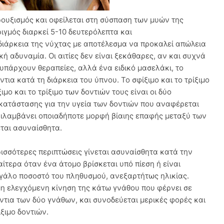
ουξισμός και οφείλεται στη σύσπαση των μυών της
ριγμός διαρκεί 5-10 δευτερόλεπτα και
ιάρκεια της νύχτας με αποτέλεσμα να προκαλεί απώλεια
κή αδυναμία. Οι αιτίες δεν είναι ξεκάθαρες, αν και συχνά
υπάρχουν θεραπείες, αλλά ένα ειδικό μασελάκι, το
ντια κατά τη διάρκεια του ύπνου. Το σφίξιμο και το τρίξιμο
μο και το τρίξιμο των δοντιών τους είναι οι δύο
 κατάστασης για την υγεία των δοντιών που αναφέρεται
εριλαμβάνει οποιαδήποτε μορφή βίαιης επαφής μεταξύ των
εται ασυναίσθητα.
ερισσότερες περιπτώσεις γίνεται ασυναίσθητα κατά την
αίτερα όταν ένα άτομο βρίσκεται υπό πίεση ή είναι
γάλο ποσοστό του πληθυσμού, ανεξαρτήτως ηλικίας.
 μη ελεγχόμενη κίνηση της κάτω γνάθου που φέρνει σε
όντια των δύο γνάθων, και συνοδεύεται μερικές φορές και
ίξιμο δοντιών.