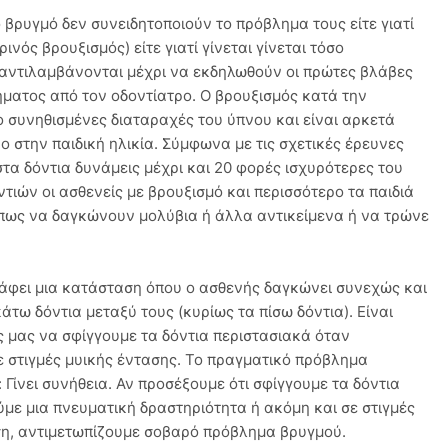
 βρυγμό δεν συνειδητοποιούν το πρόβλημα τους είτε γιατί
νός βρουξισμός) είτε γιατί γίνεται γίνεται τόσο
 αντιλαμβάνονται μέχρι να εκδηλωθούν οι πρώτες βλάβες
λήματος από τον οδοντίατρο. Ο βρουξισμός κατά την
ιο συνηθισμένες διαταραχές του ύπνου και είναι αρκετά
ο στην παιδική ηλικία. Σύμφωνα με τις σχετικές έρευνες
τα δόντια δυνάμεις μέχρι και 20 φορές ισχυρότερες του
ντιών οι ασθενείς με βρουξισμό και περισσότερο τα παιδιά
πως να δαγκώνουν μολύβια ή άλλα αντικείμενα ή να τρώνε
ράφει μια κατάσταση όπου ο ασθενής δαγκώνει συνεχώς και
τω δόντια μεταξύ τους (κυρίως τα πίσω δόντια). Είναι
ς μας να σφίγγουμε τα δόντια περιστασιακά όταν
 στιγμές μυικής έντασης. Το πραγματικό πρόβλημα
: Γίνει συνήθεια. Αν προσέξουμε ότι σφίγγουμε τα δόντια
με μια πνευματική δραστηριότητα ή ακόμη και σε στιγμές
η, αντιμετωπίζουμε σοβαρό πρόβλημα βρυγμού.