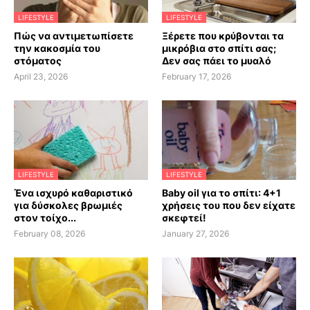
LIFESTYLE
LIFESTYLE
Πώς να αντιμετωπίσετε
Ξέρετε που κρύβονται τα
την κακοσμία του
μικρόβια στο σπίτι σας;
στόματος
Δεν σας πάει το μυαλό
April 23, 2026
February 17, 2026
LIFESTYLE
LIFESTYLE
Ένα ισχυρό καθαριστικό
Baby oil για το σπίτι: 4+1
για δύσκολες βρωμιές
χρήσεις του που δεν είχατε
στον τοίχο...
σκεφτεί!
February 08, 2026
January 27, 2026