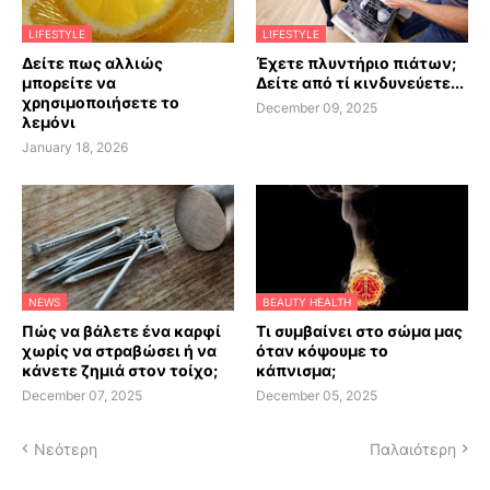
LIFESTYLE
LIFESTYLE
Δείτε πως αλλιώς
Έχετε πλυντήριο πιάτων;
μπορείτε να
Δείτε από τί κινδυνεύετε...
χρησιμοποιήσετε το
December 09, 2025
λεμόνι
January 18, 2026
NEWS
BEAUTY HEALTH
Πώς να βάλετε ένα καρφί
Τι συμβαίνει στο σώμα μας
χωρίς να στραβώσει ή να
όταν κόψουμε το
κάνετε ζημιά στον τοίχο;
κάπνισμα;
December 07, 2025
December 05, 2025
Νεότερη
Παλαιότερη