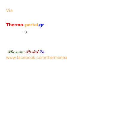
Via
Thermo
-portal
.gr
-->
𝒯𝒽𝑒𝓇𝓂𝑜
-
𝒫𝑜𝓇𝓉𝒶𝓁
.
𝒢𝓇
www.facebook.com/thermonea