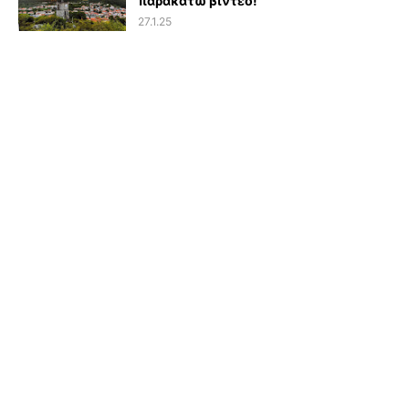
παρακάτω βίντεο!
27.1.25