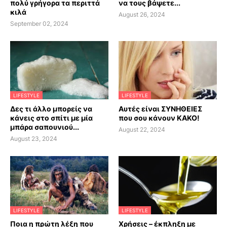
πολύ γρήγορα τα περιττά
να τους βάψετε...
κιλά
August 26, 2024
September 02, 2024
LIFESTYLE
LIFESTYLE
Δες τι άλλο μπορείς να
Αυτές είναι ΣΥΝΗΘΕΙΕΣ
κάνεις στο σπίτι με μία
που σου κάνουν ΚΑΚΟ!
μπάρα σαπουνιού...
August 22, 2024
August 23, 2024
LIFESTYLE
LIFESTYLE
Ποια η πρώτη λέξη που
Χρήσεις – έκπληξη με