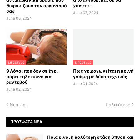
θωρακίζουν τον οργανισμό
χάσετε...
σας
June 07, 2024
June 08, 2024
LIFESTYLE
LIFESTYLE
9 Λόγοι που δεν σε έχει
Πως χειραγωγείται η κοινή
πάρει τηλέφωνο για
γνώμη με δέκα τεχνικές
ραντεβού
June 01, 2024
June 02, 2024
Νεότερη
Παλαιότερη
ΠΡΌΣΦΑΤΑ ΝΈΑ
Ποια είναι η καλύτερη στάση ύπνου και