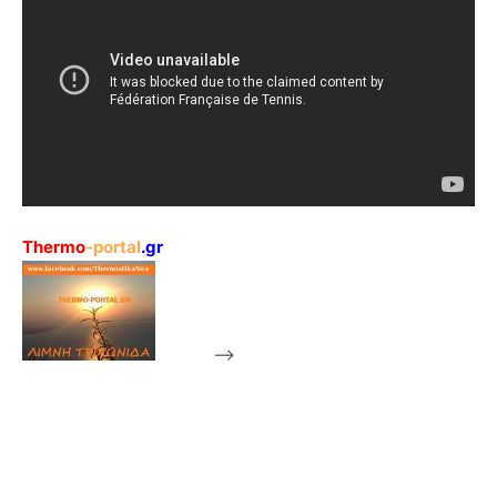
Thermo
-portal
.gr
-->