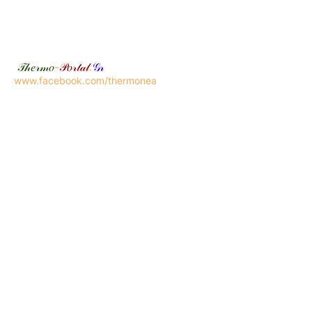
𝒯𝒽𝑒𝓇𝓂𝑜
-
𝒫𝑜𝓇𝓉𝒶𝓁
.
𝒢𝓇
www.facebook.com/thermonea