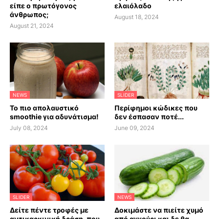
είπε ο πρωτόγονος
ελαιόλαδο
άνθρωπος;
August 18, 2024
August 21, 2024
NEWS
SLIDER
Το πιο απολαυστικό
Περίφημοι κώδικες που
smoothie για αδυνάτισμα!
δεν έσπασαν ποτέ...
July 08, 2024
June 09, 2024
SLIDER
NEWS
Δείτε πέντε τροφές με
Δοκιμάστε να πιείτε χυμό
αντικαρκινική δράση, που
από αγγούρι και δε θα