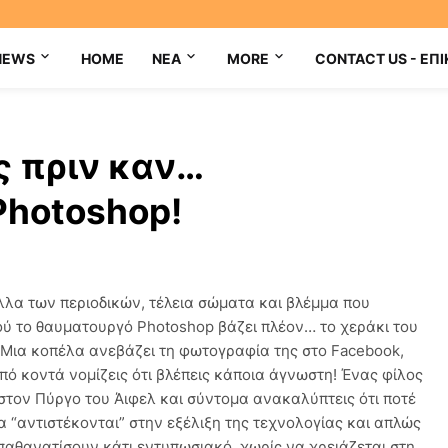
NEWS
HOME
NEA
MORE
CONTACT US - ΕΠΙ
ς πριν καν…
Photoshop!
λα των περιοδικών, τέλεια σώματα και βλέμμα που
ού το θαυματουργό Photoshop βάζει πλέον… το χεράκι του
 Μια κοπέλα ανεβάζει τη φωτογραφία της στο Facebook,
πό κοντά νομίζεις ότι βλέπεις κάποια άγνωστη! Ένας φίλος
 στον Πύργο του Άιφελ και σύντομα ανακαλύπτεις ότι ποτέ
να “αντιστέκονται” στην εξέλιξη της τεχνολογίας και απλώς
παθανατίσουν κάτι εντυπωσιακό, χωρίς να χρειάζεται στη