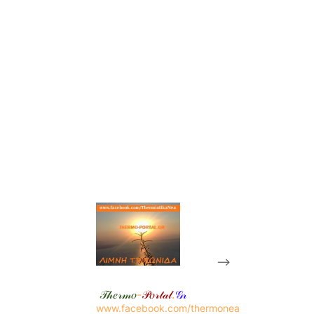
-->
𝒯𝒽𝑒𝓇𝓂𝑜
-
𝒫𝑜𝓇𝓉𝒶𝓁
.
𝒢𝓇
www.facebook.com/thermonea