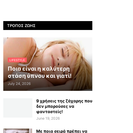
ΤΡΌΠΟΣ ΖΩΉΣ
LIFESTYLE
Ποια είναι η καλύτερη
στάση ύπνου και γιατί!
July 24, 2026
9 χρήσεις της ζάχαρης που
δεν μπορούσες να
φανταστείς!
June 19, 2026
Με ποια σειρά πρέπει να