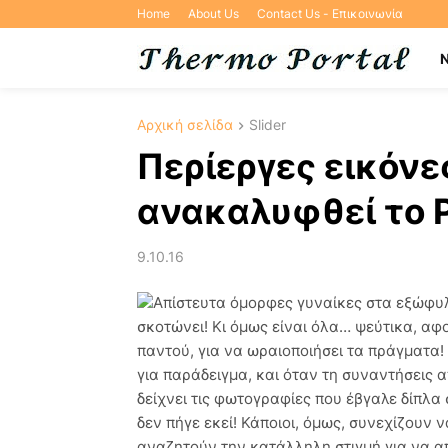
Home
About Us
Contact Us - Επικοινωνία
Αρχική σελίδα
Slider
Περίεργες εικόνε
ανακαλυφθεί το 
9.10.16
Απίστευτα όμορφες γυναίκες στα εξώφυλ
σκοτώνει! Κι όμως είναι όλα… ψεύτικα, αφ
παντού, για να ωραιοποιήσει τα πράγματα!
για παράδειγμα, και όταν τη συναντήσεις α
δείχνει τις φωτογραφίες που έβγαλε δίπλα
δεν πήγε εκεί! Κάποιοι, όμως, συνεχίζουν 
αναζητούν την κατάλληλη στιγμή για να α