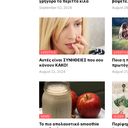
γρήγορα τα περιττά κιλά
βάψετε.
September 02, 2024
August 26
LIFESTYLE
LIFESTYL
Αυτές είναι ΣΥΝΗΘΕΙΕΣ που σου
Ποια η 
κάνουν ΚΑΚΟ!
πρωτόγ
August 22, 2024
August 21
NEWS
SLIDER
Το πιο απολαυστικό smoothie
Περίφημ