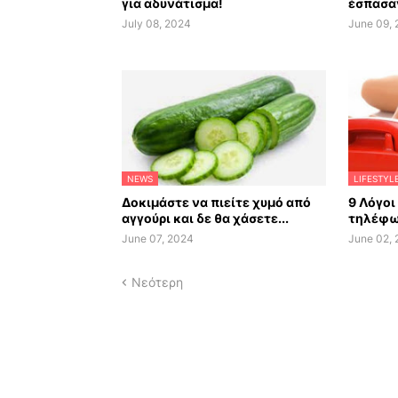
για αδυνάτισμα!
έσπασαν
July 08, 2024
June 09,
NEWS
LIFESTYL
Δοκιμάστε να πιείτε χυμό από
9 Λόγοι
αγγούρι και δε θα χάσετε...
τηλέφω
June 07, 2024
June 02,
Νεότερη