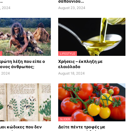
..
σαπουνιού...
, 2024
August 23, 2024
E
LIFESTYLE
πρώτη λέξη που είπε ο
Χρήσεις – έκπληξη με
ονος άνθρωπος;
ελαιόλαδο
, 2024
August 18, 2024
SLIDER
οι κώδικες που δεν
Δείτε πέντε τροφές με