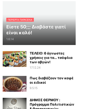
ΠΕΡΊΕΡΓΑ ΠΑΡΆΞΕΝΑ
Είστε 50;;; Διαβάστε γιατί
είναι καλό!
1.6.14
ΤΕΛΕΙΟ: 6 άγνωστες
χρήσεις για τα… τσόφλια
των αβγών!
17.12.24
Πως διαβάζουν τον καφέ
οι ειδικοί
9.5.15
ΔΗΜΟΣ ΘΕΡΜΟΥ :
Πρόγραμμα Πολιτιστικών
& Θρησκευτικών