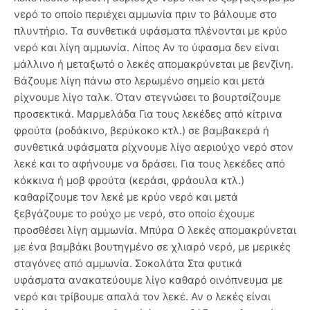
νερό το οποίο περιέχει αμμωνία πριν το βάλουμε στο
πλυντήριο. Τα συνθετικά υφάσματα πλένονται με κρύο
νερό και λίγη αμμωνία. Λίπος Αν το ύφασμα δεν είναι
μάλλινο ή μεταξωτό ο λεκές απομακρύνεται με βενζίνη.
Βάζουμε λίγη πάνω στο λερωμένο σημείο και μετά
ρίχνουμε λίγο ταλκ. Όταν στεγνώσει το βουρτσίζουμε
προσεκτικά. Μαρμελάδα Για τους λεκέδες από κίτρινα
φρούτα (ροδάκινο, βερύκοκο κτλ.) σε βαμβακερά ή
συνθετικά υφάσματα ρίχνουμε λίγο αεριούχο νερό στον
λεκέ και το αφήνουμε να δράσει. Για τους λεκέδες από
κόκκινα ή μοβ φρούτα (κεράσι, φράουλα κτλ.)
καθαρίζουμε τον λεκέ με κρύο νερό και μετά
ξεβγάζουμε το ρούχο με νερό, στο οποίο έχουμε
προσθέσει λίγη αμμωνία. Μπύρα Ο λεκές απομακρύνεται
με ένα βαμβάκι βουτηγμένο σε χλιαρό νερό, με μερικές
σταγόνες από αμμωνία. Σοκολάτα Στα φυτικά
υφάσματα ανακατεύουμε λίγο καθαρό οινόπνευμα με
νερό και τρίβουμε απαλά τον λεκέ. Αν ο λεκές είναι