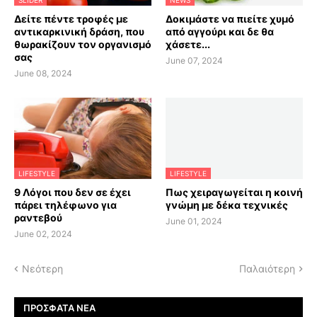
SLIDER
NEWS
Δείτε πέντε τροφές με
Δοκιμάστε να πιείτε χυμό
αντικαρκινική δράση, που
από αγγούρι και δε θα
θωρακίζουν τον οργανισμό
χάσετε...
σας
June 07, 2024
June 08, 2024
LIFESTYLE
LIFESTYLE
9 Λόγοι που δεν σε έχει
Πως χειραγωγείται η κοινή
πάρει τηλέφωνο για
γνώμη με δέκα τεχνικές
ραντεβού
June 01, 2024
June 02, 2024
Νεότερη
Παλαιότερη
ΠΡΌΣΦΑΤΑ ΝΈΑ