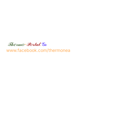
𝒯𝒽𝑒𝓇𝓂𝑜
-
𝒫𝑜𝓇𝓉𝒶𝓁
.
𝒢𝓇
www.facebook.com/thermonea