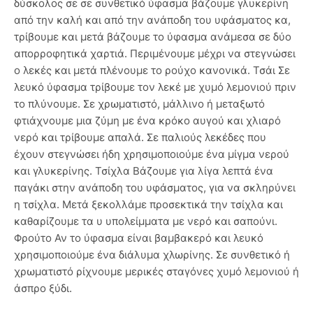
δύσκολος σε σε συνθετικό ύφασμα βάζουμε γλυκερίνη
από την καλή και από την ανάποδη του υφάσματος κα,
τρίβουμε και μετά βάζουμε το ύφασμα ανάμεσα σε δύο
απορροφητικά χαρτιά. Περιμένουμε μέχρι να στεγνώσει
ο λεκές και μετά πλένουμε το ρούχο κανονικά. Τσάι Σε
λευκό ύφασμα τρίβουμε τον λεκέ με χυμό λεμονιού πριν
το πλύνουμε. Σε χρωματιστό, μάλλινο ή μεταξωτό
φτιάχνουμε μια ζύμη με ένα κρόκο αυγού και χλιαρό
νερό και τρίβουμε απαλά. Σε παλιούς λεκέδες που
έχουν στεγνώσει ήδη χρησιμοποιούμε ένα μίγμα νερού
και γλυκερίνης. Τσίχλα Βάζουμε για λίγα λεπτά ένα
παγάκι στην ανάποδη του υφάσματος, για να σκληρύνει
η τσίχλα. Μετά ξεκολλάμε προσεκτικά την τσίχλα και
καθαρίζουμε τα υ υπολείμματα με νερό και σαπούνι.
Φρούτο Αν το ύφασμα είναι βαμβακερό και λευκό
χρησιμοποιούμε ένα διάλυμα χλωρίνης. Σε συνθετικό ή
χρωματιστό ρίχνουμε μερικές σταγόνες χυμό λεμονιού ή
άσπρο ξύδι.