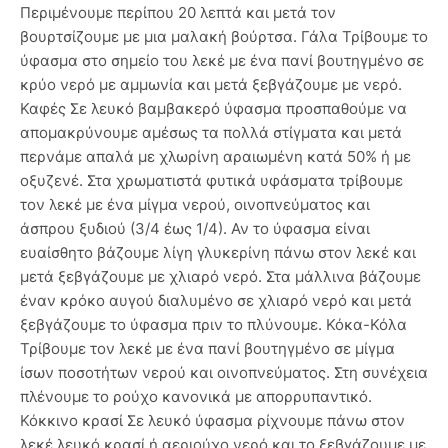
Περιμένουμε περίπου 20 λεπτά και μετά τον
βουρτσίζουμε με μια μαλακή βούρτσα. Γάλα Τρίβουμε το
ύφασμα στο σημείο του λεκέ με ένα πανί βουτηγμένο σε
κρύο νερό με αμμωνία και μετά ξεβγάζουμε με νερό.
Καφές Σε λευκό βαμβακερό ύφασμα προσπαθούμε να
απομακρύνουμε αμέσως τα πολλά στίγματα και μετά
περνάμε απαλά με χλωρίνη αραιωμένη κατά 50% ή με
οξυζενέ. Στα χρωματιστά φυτικά υφάσματα τρίβουμε
τον λεκέ με ένα μίγμα νερού, οινοπνεύματος και
άσπρου ξυδιού (3/4 έως 1/4). Αν το ύφασμα είναι
ευαίσθητο βάζουμε λίγη γλυκερίνη πάνω στον λεκέ και
μετά ξεβγάζουμε με χλιαρό νερό. Στα μάλλινα βάζουμε
έναν κρόκο αυγού διαλυμένο σε χλιαρό νερό και μετά
ξεβγάζουμε το ύφασμα πριν το πλύνουμε. Κόκα-Κόλα
Τρίβουμε τον λεκέ με ένα πανί βουτηγμένο σε μίγμα
ίσων ποσοτήτων νερού και οινοπνεύματος. Στη συνέχεια
πλένουμε το ρούχο κανονικά με απορρυπαντικό.
Κόκκινο κρασί Σε λευκό ύφασμα ρίχνουμε πάνω στον
λεκέ λευκό κρασί ή αεριούχο νερό και το ξεβγάζουμε με