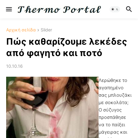
Αρχική σελίδα
Slider
Πώς καθαρίζουμε λεκέδες
από φαγητό και ποτό
10.10.16
Λερώθηκε το
αγαπημένο
σας μπλουζάκι
με σοκολάτα;
Ο σύζυγος
προσπάθησε
να το παίξει
μάγειρας και