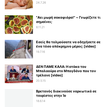
24.7.26
"Αει μωρή σακαφιόρα!" ~ Γνωρίζετε τι
σημαίνει;
8.11.21
Εσείς θα τολμούσατε να οδηγήσετε σε
ένα τόσο απόκρημνο μέρος; [video]
19.7.16
ΔΕΝ ΠΑΜΕ ΚΑΛΑ: Η ατάκα του
Μπαλαούρα στο Μπογδάνο που τον
τρέλανε [video]
20.5.15
Βρετανός διακινούσε ναρκωτικά σε
τουρίστες στην Ίο
18.6.14