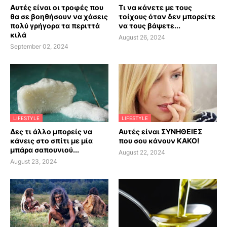
Αυτές είναι οι τροφές που
Τι να κάνετε με τους
θα σε βοηθήσουν να χάσεις
τοίχους όταν δεν μπορείτε
πολύ γρήγορα τα περιττά
να τους βάψετε...
κιλά
August 26, 2024
September 02, 2024
LIFESTYLE
LIFESTYLE
Δες τι άλλο μπορείς να
Αυτές είναι ΣΥΝΗΘΕΙΕΣ
κάνεις στο σπίτι με μία
που σου κάνουν ΚΑΚΟ!
μπάρα σαπουνιού...
August 22, 2024
August 23, 2024