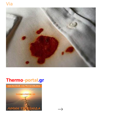
Via
Thermo
-portal
.gr
-->