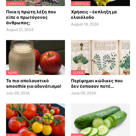
LIFESTYLE
LIFESTYLE
Ποια η πρώτη λέξη που
Χρήσεις – έκπληξη με
είπε ο πρωτόγονος
ελαιόλαδο
άνθρωπος;
August 18, 2024
August 21, 2024
NEWS
SLIDER
Το πιο απολαυστικό
Περίφημοι κώδικες που
smoothie για αδυνάτισμα!
δεν έσπασαν ποτέ...
July 08, 2024
June 09, 2024