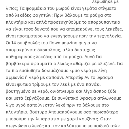
λερώθηκε με
λίπος; Τα φορμάκια του μωρού είναι γεμάτα στίγματα
από λεκέδες φαγητών; Πριν βάλουμε τα ρούχα στο
πλυντήριο και απλά προσευχηθούμε το απορρυπαντικό
να είναι τόσο δυνατό που να απομακρύνει τους λεκέδες,
είναι προτιμότερο να ενεργήσουμε πριν την τεχνολογία.
Οι 14 συμβουλές του flowmagazine.gr για να
απομακρύνετε δύσκολους, αλλά δυστυχώς
καθημερινούς λεκέδες από τα ρούχα. Αυγό Για
βαμβακερά υφάσματα ο λεκές καθαρίζει με οξυζενέ. Για
τα πιο ευαίσθητα δοκιμάζουμε κρύο νερό με λίγη
αμμωνία ή νερό με σαπούνι. Απεριτίφ Αν το ύφασμα
είναι φυτικό τρίβουμε τον λεκέ με ένα πανάκι
βουτηγμένο σε νερό, οινόπνευμα και λίγο άσπρο ξύδι
και μετά ξεβγάζουμε. Σε συνθετικό ύφασμα απλώνουμε
λίγο υγρό σαπούνι στον λεκέ πριν το βάλουμε στο
πλυντήριο. Βούτυρο Απομακρύνουμε όσο περισσότερο
μπορούμε την λιπαρότητα με χαρτί κουζίνας. Οταν
στεγνώσει ο λεκές και τον καλύπτουμε με παιδικό ταλκ.