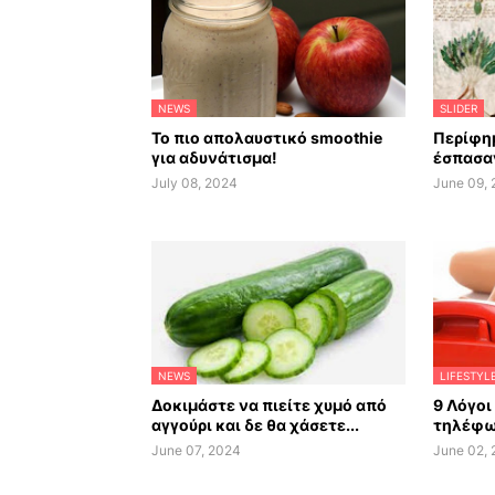
NEWS
SLIDER
Το πιο απολαυστικό smoothie
Περίφημ
για αδυνάτισμα!
έσπασαν
July 08, 2024
June 09,
NEWS
LIFESTYL
Δοκιμάστε να πιείτε χυμό από
9 Λόγοι
αγγούρι και δε θα χάσετε...
τηλέφω
June 07, 2024
June 02,