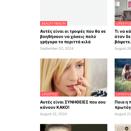
BEAUTY HEALTH
LIFESTYL
Αυτές είναι οι τροφές που θα σε
Τι να κ
βοηθήσουν να χάσεις πολύ
όταν δε
γρήγορα τα περιττά κιλά
βάψετε.
September 02, 2024
August 26
LIFESTYLE
LIFESTYL
Αυτές είναι ΣΥΝΗΘΕΙΕΣ που σου
Ποια η 
κάνουν ΚΑΚΟ!
πρωτόγ
August 22, 2024
August 21