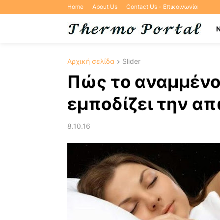
Home
About Us
Contact Us - Επικοινωνία
Αρχική σελίδα
Slider
Πώς το αναμμένο
εμποδίζει την απ
8.10.16