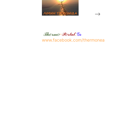
-->
𝒯𝒽𝑒𝓇𝓂𝑜
-
𝒫𝑜𝓇𝓉𝒶𝓁
.
𝒢𝓇
www.facebook.com/thermonea