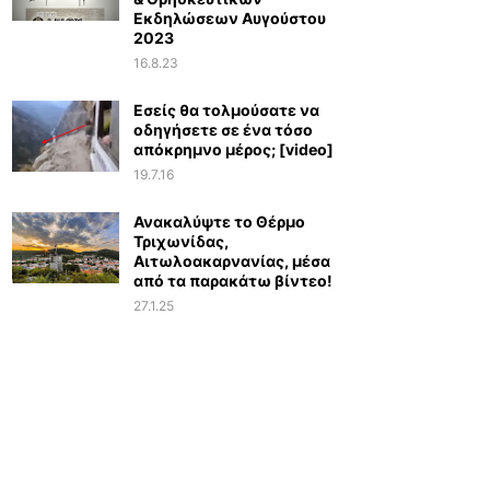
Εκδηλώσεων Αυγούστου
2023
16.8.23
Εσείς θα τολμούσατε να
οδηγήσετε σε ένα τόσο
απόκρημνο μέρος; [video]
19.7.16
Ανακαλύψτε το Θέρμο
Τριχωνίδας,
Αιτωλοακαρνανίας, μέσα
από τα παρακάτω βίντεο!
27.1.25