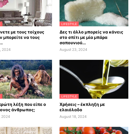
E
LIFESTYLE
άνετε με τους τοίχους
Δες τι άλλο μπορείς να κάνεις
ν μπορείτε να τους
στο σπίτι με μία μπάρα
..
σαπουνιού...
, 2024
August 23, 2024
E
LIFESTYLE
πρώτη λέξη που είπε ο
Χρήσεις – έκπληξη με
ονος άνθρωπος;
ελαιόλαδο
, 2024
August 18, 2024