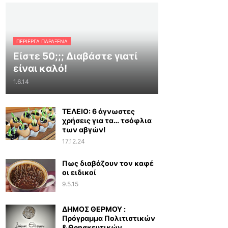
ΠΕΡΊΕΡΓΑ ΠΑΡΆΞΕΝΑ
Είστε 50;;; Διαβάστε γιατί
είναι καλό!
1.6.14
ΤΕΛΕΙΟ: 6 άγνωστες
χρήσεις για τα… τσόφλια
των αβγών!
17.12.24
Πως διαβάζουν τον καφέ
οι ειδικοί
9.5.15
ΔΗΜΟΣ ΘΕΡΜΟΥ :
Πρόγραμμα Πολιτιστικών
& Θρησκευτικών