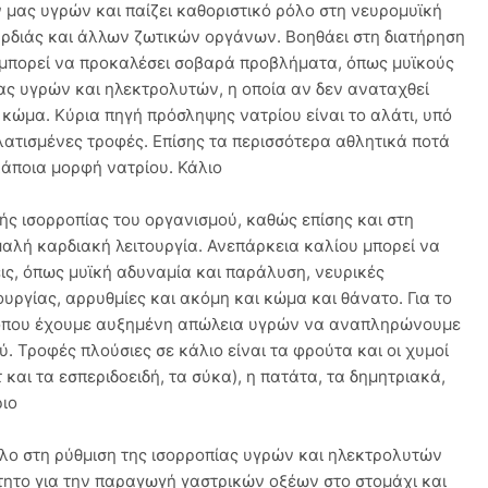
 μας υγρών και παίζει καθοριστικό ρόλο στη νευρομυϊκή
αρδιάς και άλλων ζωτικών οργάνων. Βοηθάει στη διατήρηση
 μπορεί να προκαλέσει σοβαρά προβλήματα, όπως μυϊκούς
ας υγρών και ηλεκτρολυτών, η οποία αν δεν αναταχθεί
 κώμα. Κύρια πηγή πρόσληψης νατρίου είναι το αλάτι, υπό
λατισμένες τροφές. Επίσης τα περισσότερα αθλητικά ποτά
κάποια μορφή νατρίου. Κάλιο
κής ισορροπίας του οργανισμού, καθώς επίσης και στη
μαλή καρδιακή λειτουργία. Ανεπάρκεια καλίου μπορεί να
ις, όπως μυϊκή αδυναμία και παράλυση, νευρικές
υργίας, αρρυθμίες και ακόμη και κώμα και θάνατο. Για το
ς όπου έχουμε αυξημένη απώλεια υγρών να αναπληρώνουμε
. Τροφές πλούσιες σε κάλιο είναι τα φρούτα και οι χυμοί
 και τα εσπεριδοειδή, τα σύκα), η πατάτα, τα δημητριακά,
ριο
όλο στη ρύθμιση της ισορροπίας υγρών και ηλεκτρολυτών
τητο για την παραγωγή γαστρικών οξέων στο στομάχι και