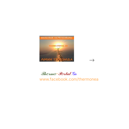
-->
𝒯𝒽𝑒𝓇𝓂𝑜
-
𝒫𝑜𝓇𝓉𝒶𝓁
.
𝒢𝓇
www.facebook.com/thermonea