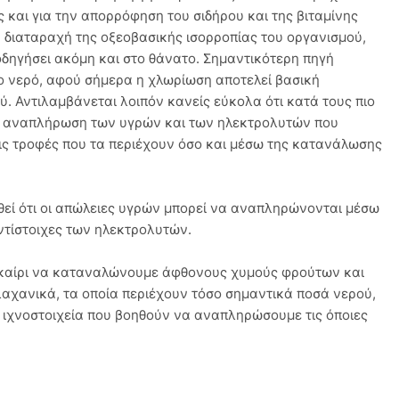
και για την απορρόφηση του σιδήρου και της βιταμίνης
 διαταραχή της οξεοβασικής ισορροπίας του οργανισμού,
οδηγήσει ακόμη και στο θάνατο. Σημαντικότερη πηγή
 το νερό, αφού σήμερα η χλωρίωση αποτελεί βασική
ύ. Αντιλαμβάνεται λοιπόν κανείς εύκολα ότι κατά τους πιο
 η αναπλήρωση των υγρών και των ηλεκτρολυτών που
ς τροφές που τα περιέχουν όσο και μέσω της κατανάλωσης
θεί ότι οι απώλειες υγρών μπορεί να αναπληρώνονται μέσω
ντίστοιχες των ηλεκτρολυτών.
λοκαίρι να καταναλώνουμε άφθονους χυμούς φρούτων και
αχανικά, τα οποία περιέχουν τόσο σημαντικά ποσά νερού,
 ιχνοστοιχεία που βοηθούν να αναπληρώσουμε τις όποιες