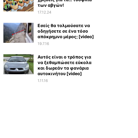
των αβγών!
17.12.24
Εσείς θα τολμούσατε να
οδηγήσετε σε ένα τόσο
απόκρημνο μέρος; [video]
19.7.16
Αυτός είναι ο τρόπος για
να ξεθαμπώσετε εύκολα
και δωρεάν τα φανάρια
αυτοκινήτου [video]
1.11.16