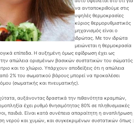
αυτό οφείλεται στο ότι για
να ανταποκριθούμε στις
υψηλές θερμοκρασίες
κύριος θερμορυθμιστικός
μηχανισμός είναι ο
ιδρώτας. Με τον ιδρώτα
μειώνεται η θερμοκρασία
λογικά επίπεδα. Η αυξημένη όμως εφίδρωση έχει ως
ι την απώλεια ορισμένων βασικών συστατικών του σώματός
άτριο και το χλώριο. Υπάρχουν αποδείξεις ότι η απώλεια
από 2% του σωματικού βάρους μπορεί να προκαλέσει
όμου (σωματικής και πνευματικής).
χύτατα, αυξάνοντας δραστικά την πιθανότητα κραμπών,
ρμοπληξία έχει ρυθμό θνησιμότητας 80% σε πληθυσμιακές
οι, παιδιά. Είναι κατά συνέπεια απαραίτητη η αναπλήρωση
η νερού και χυμών, και συγκεκριμένων συστατικών όπως :