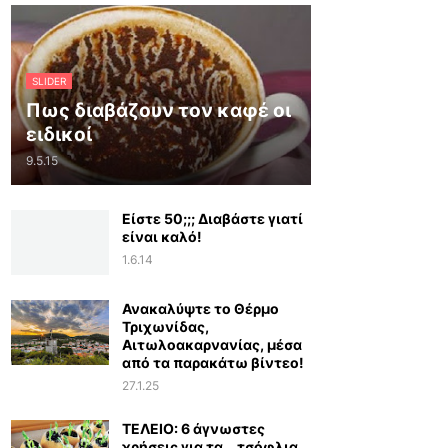
SLIDER
Πως διαβάζουν τον καφέ οι
ειδικοί
9.5.15
Είστε 50;;; Διαβάστε γιατί
είναι καλό!
1.6.14
Ανακαλύψτε το Θέρμο
Τριχωνίδας,
Αιτωλοακαρνανίας, μέσα
από τα παρακάτω βίντεο!
27.1.25
ΤΕΛΕΙΟ: 6 άγνωστες
χρήσεις για τα… τσόφλια