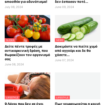
smoothie για αδυνάτισμα!
δεν έσπασαν ποτέ...
July 08, 2024
June 09, 2024
SLIDER
NEWS
Δείτε πέντε τροφές με
Δοκιμάστε να πιείτε χυμό
αντικαρκινική δράση, που
από αγγούρι και δε θα
θωρακίζουν τον οργανισμό
χάσετε...
σας
June 07, 2024
June 08, 2024
LIFESTYLE
LIFESTYLE
9 Λόγοι που δεν σε έχει
Πως χειραγωγείται η κοινή