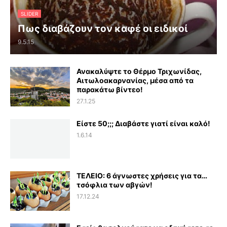
SLIDER
Πως διαβάζουν τον καφέ οι ειδικοί
9.5.15
Ανακαλύψτε το Θέρμο Τριχωνίδας,
Αιτωλοακαρνανίας, μέσα από τα
παρακάτω βίντεο!
27.1.25
Είστε 50;;; Διαβάστε γιατί είναι καλό!
1.6.14
ΤΕΛΕΙΟ: 6 άγνωστες χρήσεις για τα…
τσόφλια των αβγών!
17.12.24