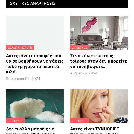
ΣΧΕΤΙΚΈΣ ΑΝΑΡΤΉΣΕΙΣ
BEAUTY HEALTH
LIFESTYLE
Αυτές είναι οι τροφές που
Τι να κάνετε με τους
θα σε βοηθήσουν να χάσεις
τοίχους όταν δεν μπορείτε
πολύ γρήγορα τα περιττά
να τους βάψετε...
κιλά
August 26, 2024
September 02, 2024
LIFESTYLE
LIFESTYLE
Δες τι άλλο μπορείς να
Αυτές είναι ΣΥΝΗΘΕΙΕΣ