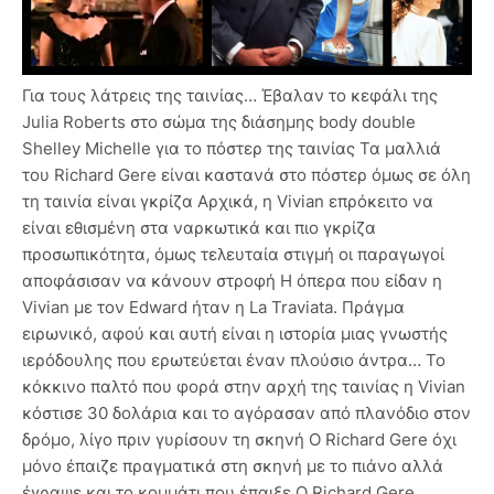
Για τους λάτρεις της ταινίας… Έβαλαν το κεφάλι της
Julia Roberts στο σώμα της διάσημης body double
Shelley Michelle για το πόστερ της ταινίας Τα μαλλιά
του Richard Gere είναι καστανά στο πόστερ όμως σε όλη
τη ταινία είναι γκρίζα Αρχικά, η Vivian επρόκειτο να
είναι εθισμένη στα ναρκωτικά και πιο γκρίζα
προσωπικότητα, όμως τελευταία στιγμή οι παραγωγοί
αποφάσισαν να κάνουν στροφή Η όπερα που είδαν η
Vivian με τον Edward ήταν η La Traviata. Πράγμα
ειρωνικό, αφού και αυτή είναι η ιστορία μιας γνωστής
ιερόδουλης που ερωτεύεται έναν πλούσιο άντρα… Το
κόκκινο παλτό που φορά στην αρχή της ταινίας η Vivian
κόστισε 30 δολάρια και το αγόρασαν από πλανόδιο στον
δρόμο, λίγο πριν γυρίσουν τη σκηνή Ο Richard Gere όχι
μόνο έπαιζε πραγματικά στη σκηνή με το πιάνο αλλά
έγραψε και το κομμάτι που έπαιξε Ο Richard Gere