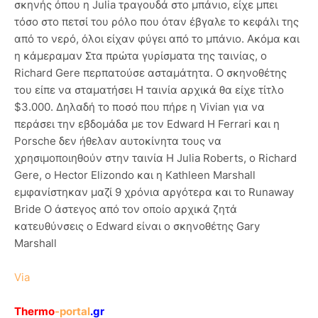
σκηνής όπου η Julia τραγουδά στο μπάνιο, είχε μπει
τόσο στο πετσί του ρόλο που όταν έβγαλε το κεφάλι της
από το νερό, όλοι είχαν φύγει από το μπάνιο. Ακόμα και
η κάμεραμαν Στα πρώτα γυρίσματα της ταινίας, ο
Richard Gere περπατούσε ασταμάτητα. Ο σκηνοθέτης
του είπε να σταματήσει Η ταινία αρχικά θα είχε τίτλο
$3.000. Δηλαδή το ποσό που πήρε η Vivian για να
περάσει την εβδομάδα με τον Edward H Ferrari και η
Porsche δεν ήθελαν αυτοκίνητα τους να
χρησιμοποιηθούν στην ταινία Η Julia Roberts, ο Richard
Gere, ο Hector Elizondo και η Kathleen Marshall
εμφανίστηκαν μαζί 9 χρόνια αργότερα και το Runaway
Bride Ο άστεγος από τον οποίο αρχικά ζητά
κατευθύνσεις ο Edward είναι ο σκηνοθέτης Gary
Marshall
Via
Thermo
-portal
.gr