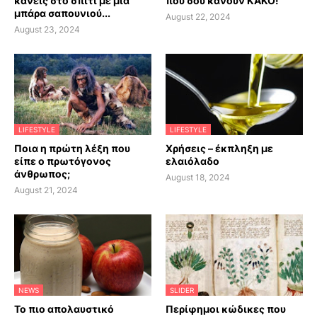
κάνεις στο σπίτι με μία
που σου κάνουν ΚΑΚΟ!
μπάρα σαπουνιού...
August 22, 2024
August 23, 2024
LIFESTYLE
LIFESTYLE
Ποια η πρώτη λέξη που
Χρήσεις – έκπληξη με
είπε ο πρωτόγονος
ελαιόλαδο
άνθρωπος;
August 18, 2024
August 21, 2024
NEWS
SLIDER
Το πιο απολαυστικό
Περίφημοι κώδικες που