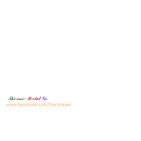
𝒯𝒽𝑒𝓇𝓂𝑜
-
𝒫𝑜𝓇𝓉𝒶𝓁
.
𝒢𝓇
www.facebook.com/thermonea