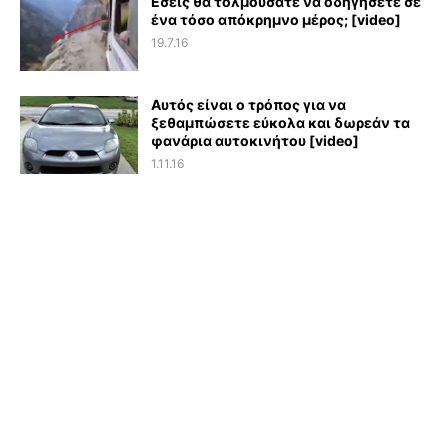
Εσείς θα τολμούσατε να οδηγήσετε σε
ένα τόσο απόκρημνο μέρος; [video]
19.7.16
Αυτός είναι ο τρόπος για να
ξεθαμπώσετε εύκολα και δωρεάν τα
φανάρια αυτοκινήτου [video]
1.11.16