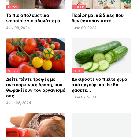
NEWS
SLIDER
Το πιο απολαυστικό
Περίφημοι κώδικες που
smoothie για αδυνάτισμα!
δεν έσπασαν ποτέ...
July 08, 2024
June 09, 2024
SLIDER
NEWS
Δείτε πέντε τροφές με
Δοκιμάστε να πιείτε χυμό
αντικαρκινική δράση, που
από αγγούρι και δε θα
θωρακίζουν τον οργανισμό
χάσετε...
σας
June 07, 2024
June 08, 2024