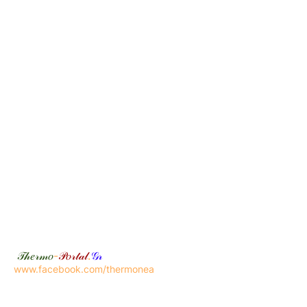
𝒯𝒽𝑒𝓇𝓂𝑜
-
𝒫𝑜𝓇𝓉𝒶𝓁
.
𝒢𝓇
www.facebook.com/thermonea