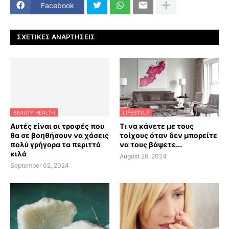
Facebook
ΣΧΕΤΙΚΈΣ ΑΝΑΡΤΉΣΕΙΣ
BEAUTY HEALTH
LIFESTYLE
Αυτές είναι οι τροφές που
Τι να κάνετε με τους
θα σε βοηθήσουν να χάσεις
τοίχους όταν δεν μπορείτε
πολύ γρήγορα τα περιττά
να τους βάψετε...
κιλά
August 26, 2024
September 02, 2024