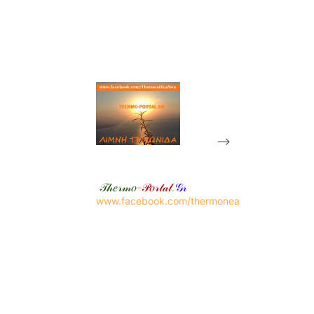
-->
𝒯𝒽𝑒𝓇𝓂𝑜
-
𝒫𝑜𝓇𝓉𝒶𝓁
.
𝒢𝓇
www.facebook.com/thermonea