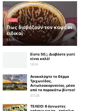
SLIDER
Πως διαβάζουν τον καφέ οι
ειδικοί
9.5.15
Είστε 50;;; Διαβάστε γιατί
είναι καλό!
1.6.14
Ανακαλύψτε το Θέρμο
Τριχωνίδας,
Αιτωλοακαρνανίας, μέσα
από τα παρακάτω βίντεο!
27.1.25
ΤΕΛΕΙΟ: 6 άγνωστες
χρήσεις για τα… τσόφλια