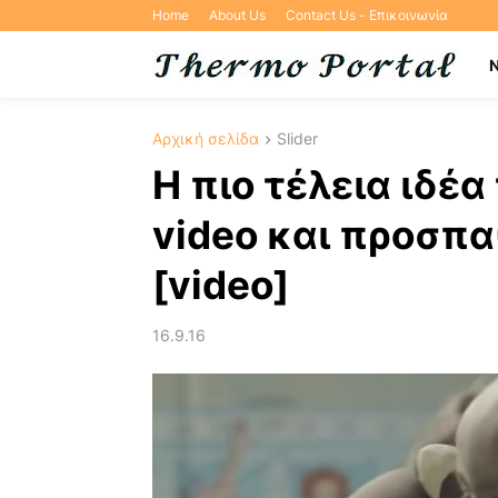
Home
About Us
Contact Us - Επικοινωνία
Αρχική σελίδα
Slider
Η πιο τέλεια ιδέα
video και προσπ
[video]
16.9.16