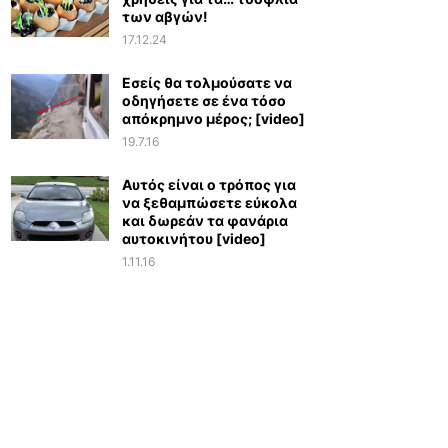
των αβγών!
17.12.24
Εσείς θα τολμούσατε να
οδηγήσετε σε ένα τόσο
απόκρημνο μέρος; [video]
19.7.16
Αυτός είναι ο τρόπος για
να ξεθαμπώσετε εύκολα
και δωρεάν τα φανάρια
αυτοκινήτου [video]
1.11.16