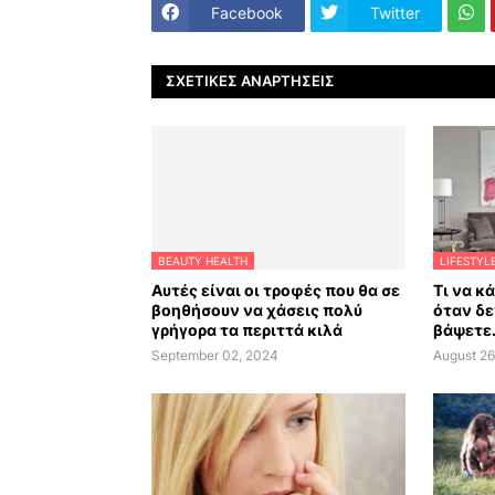
Facebook
Twitter
ΣΧΕΤΙΚΈΣ ΑΝΑΡΤΉΣΕΙΣ
BEAUTY HEALTH
LIFESTYL
Αυτές είναι οι τροφές που θα σε
Τι να κ
βοηθήσουν να χάσεις πολύ
όταν δε
γρήγορα τα περιττά κιλά
βάψετε.
September 02, 2024
August 26