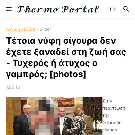
Αρχική σελίδα
Slider
Τέτοια νύφη σίγουρα δεν
έχετε ξαναδεί στη ζωή σας
- Τυχερός ή άτυχος ο
γαμπρός; [photos]
12.9.16
Στην
περίπτωση
της
Gabrielle
Hames