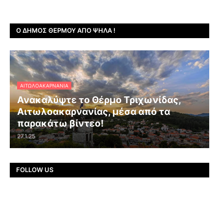
Ο ΔΉΜΟΣ ΘΈΡΜΟΥ ΑΠΌ ΨΗΛΆ !
ΑΙΤΩΛΟΑΚΑΡΝΑΝΊΑ
Ανακαλύψτε το Θέρμο Τριχωνίδας,
Αιτωλοακαρνανίας, μέσα από τα
παρακάτω βίντεο!
27.1.25
FOLLOW US