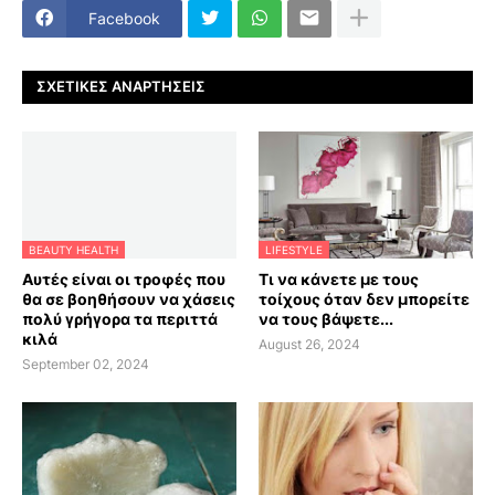
Facebook
ΣΧΕΤΙΚΈΣ ΑΝΑΡΤΉΣΕΙΣ
BEAUTY HEALTH
LIFESTYLE
Αυτές είναι οι τροφές που
Τι να κάνετε με τους
θα σε βοηθήσουν να χάσεις
τοίχους όταν δεν μπορείτε
πολύ γρήγορα τα περιττά
να τους βάψετε...
κιλά
August 26, 2024
September 02, 2024