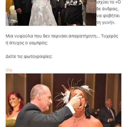
ισχύει το «Ο
δε άνδρας,
να φοβήται
τη γυνή».
Μια νυφούλα που δεν περνάει απαρατήρητη... Τυχερός
ή άτυχος ο γαμπρός;
Δείτε τις φωτογραφίες:
Via