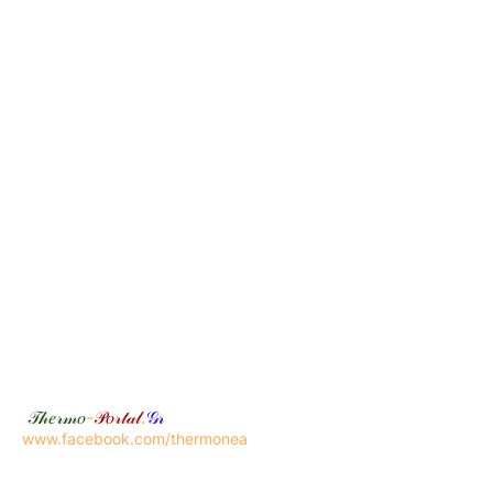
𝒯𝒽𝑒𝓇𝓂𝑜
-
𝒫𝑜𝓇𝓉𝒶𝓁
.
𝒢𝓇
www.facebook.com/thermonea