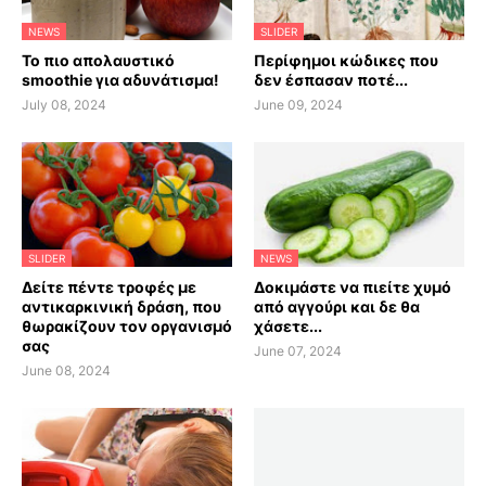
NEWS
SLIDER
Το πιο απολαυστικό
Περίφημοι κώδικες που
smoothie για αδυνάτισμα!
δεν έσπασαν ποτέ...
July 08, 2024
June 09, 2024
SLIDER
NEWS
Δείτε πέντε τροφές με
Δοκιμάστε να πιείτε χυμό
αντικαρκινική δράση, που
από αγγούρι και δε θα
θωρακίζουν τον οργανισμό
χάσετε...
σας
June 07, 2024
June 08, 2024