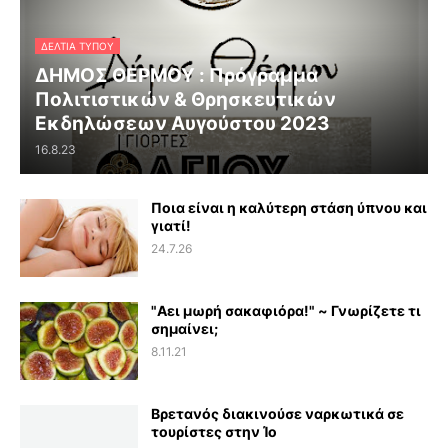
ΔΕΛΤΊΑ ΤΎΠΟΥ
ΔΗΜΟΣ ΘΕΡΜΟΥ : Πρόγραμμα
Πολιτιστικών & Θρησκευτικών
Εκδηλώσεων Αυγούστου 2023
16.8.23
Ποια είναι η καλύτερη στάση ύπνου και
γιατί!
24.7.26
"Αει μωρή σακαφιόρα!" ~ Γνωρίζετε τι
σημαίνει;
8.11.21
Βρετανός διακινούσε ναρκωτικά σε
τουρίστες στην Ίο