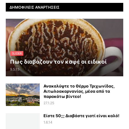
ΔΗΜΟΦΙΛΕΊΣ ΑΝΑΡΤΉΣΕΙΣ
SLIDER
Πως διαβάζουν τον καφέ οι ειδικοί
9.5.15
Ανακαλύψτε το Θέρμο Τριχωνίδας,
Αιτωλοακαρνανίας, μέσα από τα
παρακάτω βίντεο!
27.1.25
Είστε 50;;; Διαβάστε γιατί είναι καλό!
1.6.14