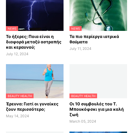
NEWS
NEWS
Το ήξερες; Ποια είναι η
Τα πιο περίεργα ιατρικά
διαφορά μεταξύ αστραπής
θαύματα
και κεραυνού;
July 11, 2024
July 12, 2024
BEAUTY HEALTH
BEAUTY HEALTH
Έρευνα: Γιατί οι γυναίκες
Οι 10 συμβουλές του Τ.
ζουν περισσότερο;
Μπουκόφσκι για μια καλή
ζωή
May 14, 2024
March 05, 2024