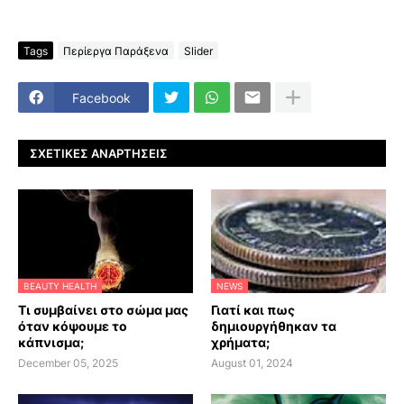
Tags
Περίεργα Παράξενα
Slider
Facebook
ΣΧΕΤΙΚΈΣ ΑΝΑΡΤΉΣΕΙΣ
BEAUTY HEALTH
NEWS
Τι συμβαίνει στο σώμα μας
Γιατί και πως
όταν κόψουμε το
δημιουργήθηκαν τα
κάπνισμα;
χρήματα;
December 05, 2025
August 01, 2024