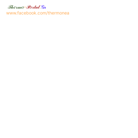
𝒯𝒽𝑒𝓇𝓂𝑜
-
𝒫𝑜𝓇𝓉𝒶𝓁
.
𝒢𝓇
www.facebook.com/thermonea