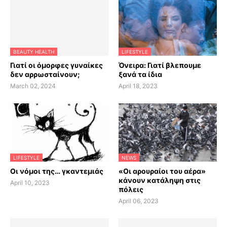
BEAUTY HEALTH
LIFESTYLE
Γιατί οι όμορφες γυναίκες
Όνειρα: Γιατί βλεπουμε
δεν αρρωσταίνουν;
ξανά τα ίδια
March 02, 2024
April 18, 2023
LIFESTYLE
NEWS
Οι νόμοι της… γκαντεμιάς
«Οι αρουραίοι του αέρα»
κάνουν κατάληψη στις
April 10, 2023
πόλεις
April 06, 2023