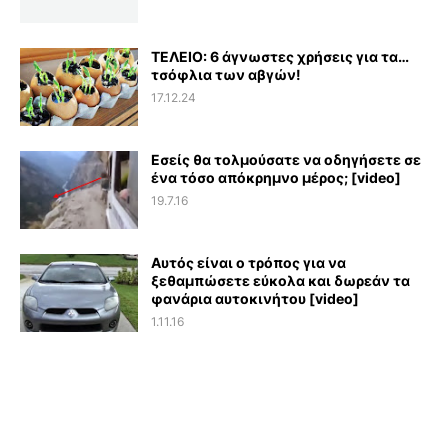
ΤΕΛΕΙΟ: 6 άγνωστες χρήσεις για τα…
τσόφλια των αβγών!
17.12.24
Εσείς θα τολμούσατε να οδηγήσετε σε
ένα τόσο απόκρημνο μέρος; [video]
19.7.16
Αυτός είναι ο τρόπος για να
ξεθαμπώσετε εύκολα και δωρεάν τα
φανάρια αυτοκινήτου [video]
1.11.16