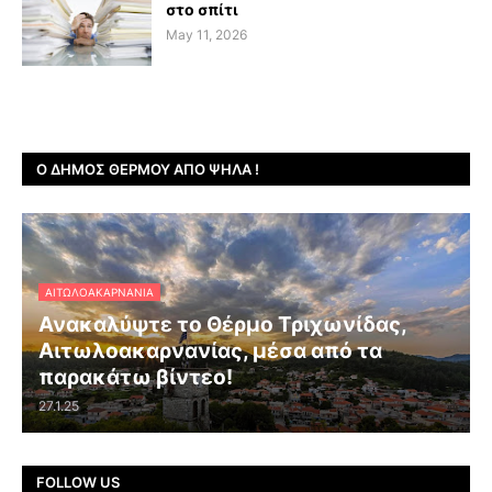
στο σπίτι
May 11, 2026
Ο ΔΉΜΟΣ ΘΈΡΜΟΥ ΑΠΌ ΨΗΛΆ !
ΑΙΤΩΛΟΑΚΑΡΝΑΝΊΑ
Ανακαλύψτε το Θέρμο Τριχωνίδας,
Αιτωλοακαρνανίας, μέσα από τα
παρακάτω βίντεο!
27.1.25
FOLLOW US