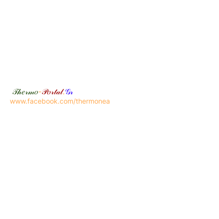
𝒯𝒽𝑒𝓇𝓂𝑜
-
𝒫𝑜𝓇𝓉𝒶𝓁
.
𝒢𝓇
www.facebook.com/thermonea