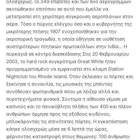
ολοσχερώς. Οι 349 επιβάτες και των δύο αερογραμμών
σκοτώθηκαν επιτόπου σε αυτό που έμελλε να
μετατραπεί στη χειρότερη σύγκρουση αεροπλάνων στον
αέρα. Τόσο ο πύργος ελέγχου όσο και ο κυβερνήτης της
μικρότερης πτήσης 1907 ενοχοποιήθηκαν για την
αεροπορική τραγωδία, η οποία οδήγησε σε υιοθέτηση
αυστηρότερων πτητικών πρωτοκόλλων στην Ινδία… Η
πυρκαγιά σε κέντρο διασκέδασης Στις 20 Φεβρουαρίου
2003, το hard rock συγκρότημα Great White ήταν
προγραμματισμένο να εμφανιστεί στο κλαμπ Station
Nightclub του Rhode Island. Όταν έκλεισαν οι πόρτες και
ξεκίνησε η συναυλία, τις μουσικές της μπάντας
συνόδευαν φωτορυθμικά σόου με λέιζερ αλλά και
πυροτεχνήματα φυσικά. Σύντομα η αίθουσα γέμισε με
καπνούς και το πανικόβλητο πλήθος των 400 και πλέον
ανθρώπων όρμησε προς τις εξόδους κινδύνου,
μπλοκάροντας τις στενότατες πόρτες. Η εγκατάσταση
κάηκε ολοσχερώς μέσα σε 6 λεπτά της ώρας,
φέρνοντας καταστροφή στους θαμώνες: 100 άνθρωποι