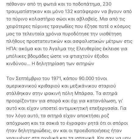
πέθαναν από τη φωτιά και το ποδοπάτημα, 230
τραυματίστηκαν και μόνο 132 κατάφεραν να βγουν από
το πύρινο κολαστήριο σώοι και αβλαβείς. Μια από τις
χειρότερες πύρινες τραγωδίες που έζησε ποτέ ο κόσμος
μας τα τελευταία χρόνια πυροδότησε την υιοθέτηση
πλήθους προστατευτικών και ασφαλιστικών μέτρων στις
ΗΠΑ: ακόμα και το Άγαλμα της Ελευθερίας έκλεισε για
μπόλικες βδομάδες ώστε να φτιαχτούν έξοδοι
κινδύνου… Η δηλητηρίαση των σιτηρών
Τον Σεπτέμβριο του 1971, κάπου 90.000 τόνοι
αμερικανικού κριθαριού και μεξικάνικου σταριού
στάλθηκαν στην ιρακινή πόλη Μπάρσα. Τα σιτηρά
προορίζονταν για σπορά και όχι για κατανάλωση, γι’
αυτό και είχαν υποστεί αντιμυκητική επεξεργασία. Για
τον λόγο αυτό, τα σιτηρά είχαν αποκτήσει ροζ
απόχρωση και τα σακιά το έγραφαν ρητά ότι οι σπόροι
ήταν δηλητηριώδεις, αν και οι προειδοποιήσεις ήταν
γραμμένες στα αγγλικά και τα ισπανικά. Και σαν να μην