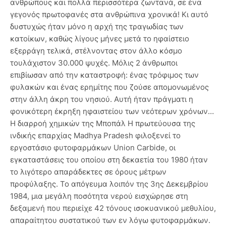
ανθρώπους και πολλά περισσότερα ζωντανά, σε ένα
γεγονός πρωτοφανές στα ανθρώπινα χρονικά! Κι αυτό
δυστυχώς ήταν μόνο η αρχή της τραγωδίας των
κατοίκων, καθώς λίγους μήνες μετά το ηφαίστειο
εξερράγη τελικά, στέλνοντας στον άλλο κόσμο
τουλάχιστον 30.000 ψυχές. Μόλις 2 άνθρωποι
επιβίωσαν από την καταστροφή: ένας τρόφιμος των
φυλακών και ένας ερημίτης που ζούσε απομονωμένος
στην άλλη άκρη του νησιού. Αυτή ήταν πράγματι η
φονικότερη έκρηξη ηφαιστείου των νεότερων χρόνων…
Η διαρροή χημικών της Μποπάλ Η πρωτεύουσα της
ινδικής επαρχίας Madhya Pradesh φιλοξενεί το
εργοστάσιο φυτοφαρμάκων Union Carbide, οι
εγκαταστάσεις του οποίου στη δεκαετία του 1980 ήταν
το λιγότερο απαράδεκτες σε όρους μέτρων
προφύλαξης. Το απόγευμα λοιπόν της 3ης Δεκεμβρίου
1984, μια μεγάλη ποσότητα νερού εισχώρησε στη
δεξαμενή που περιείχε 42 τόνους ισοκυανικού μεθυλίου,
απαραίτητου συστατικού των εν λόγω φυτοφαρμάκων.