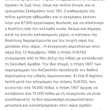
έχασαν τη ζωή τους, όπως και πολλά άλογα, και οι
τραυματίες ξεπέρασαν τους 150. Ο καθαρισμός της
πόλης κράτησε εβδομάδες και οι εκτιμήσεις έκαναν
λόγο για 87.000 εργατοώρες δουλειάς για να απαλλαγεί
η Βοστόνη από την κολλώδη ουσία. Ακόμα και σήμερα,
κατά τις καυτές καλοκαιρινές μέρες, οι κάτοικοι της
Βοστόνης διαμαρτύρονται για την πνιχτή οσμή της
μελάσας στον αέρα… Η σύγκρουση αεροπλάνων στον
αέρα Στις 12 Νοεμβρίου 1996, η πτήση SVA763
αναχώρησε από το Νέο Δελχί της Ινδίας με κατεύθυνση
τη Σαουδική Αραβία. Την ίδια στιγμή, η πτήση 1907 των
αερογραμμών του Καζακστάν προσέγγιζε τον διεθνή
αερολιμένα της ινδικής πρωτεύουσας. Κι έτσι 8 περίπου
λεπτά μετά την απογείωση της πτήσης SVA763, που
κινούνταν στα 14.000 πόδια, η πτήση 1907 άρχισε να
κατεβαίνει στα 15.000 πόδια με τη σύγκρουση να είναι
αναπόφευκτη: τα δύο αεροσκάφη συγκρούστηκαν
μετωπικά και καταστράφηκαν στον αέρα σχεδόν