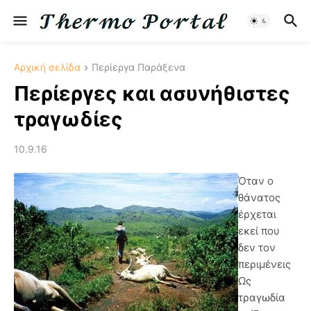
Αρχική σελίδα
Περίεργα Παράξενα
Περίεργες και ασυνήθιστες
τραγωδίες
10.9.16
Όταν ο
θάνατος
έρχεται
εκεί που
δεν τον
περιμένεις
Ως
τραγωδία