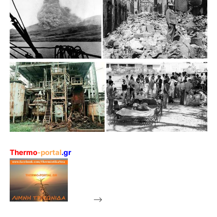
Thermo
-portal
.gr
-->