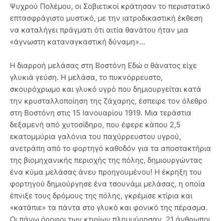
Ψυχρού Πολέμου, οι Σοβιετικοί κράτησαν το περιστατικό
επτασφράγιστο μυστικό, με την ιατροδικαστική έκθεση
να καταλήγει πράγματι ότι αιτία θανάτου ήταν μια
«άγνωστη καταναγκαστική δύναμη»…
Η διαρροή μελάσας στη Βοστόνη Εδώ ο θάνατος είχε
γλυκιά γεύση. Η μελάσα, το πυκνόρρευστο,
σκουρόχρωμο και γλυκό υγρό που δημιουργείται κατά
την κρυσταλλοποίηση της ζάχαρης, έσπειρε τον όλεθρο
στη Βοστόνη στις 15 Ιανουαρίου 1919. Μια τεράστια
δεξαμενή από χυτοσίδηρο, που έφερε κάπου 2,5
εκατομμύρια γαλόνια του παχύρρευστου υγρού,
ανετράπη από το φορτηγό καθοδόν για τα αποστακτήρια
της βιομηχανικής περιοχής της πόλης, δημιουργώντας
ένα κύμα μελάσας άνευ προηγουμένου! Η έκρηξη του
φορτηγού δημιούργησε ένα τσουνάμι μελάσας, η οποία
έπνιξε τους δρόμους της πόλης, γκρέμισε κτίρια και
«κατάπιε» τα πάντα στο γλυκό και φονικό της πέρασμα.
Οι πάνω όροφοι των κτιρίων πλημμύρησαν, 21 άνθρωποι