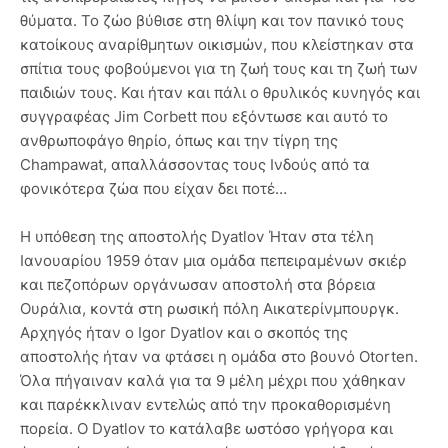
θύματα. Το ζώο βύθισε στη θλίψη και τον πανικό τους
κατοίκους αναρίθμητων οικισμών, που κλείστηκαν στα
σπίτια τους φοβούμενοι για τη ζωή τους και τη ζωή των
παιδιών τους. Και ήταν και πάλι ο θρυλικός κυνηγός και
συγγραφέας Jim Corbett που εξόντωσε και αυτό το
ανθρωποφάγο θηρίο, όπως και την τίγρη της
Champawat, απαλλάσσοντας τους Ινδούς από τα
φονικότερα ζώα που είχαν δει ποτέ…
Η υπόθεση της αποστολής Dyatlov Ήταν στα τέλη
Ιανουαρίου 1959 όταν μια ομάδα πεπειραμένων σκιέρ
και πεζοπόρων οργάνωσαν αποστολή στα βόρεια
Ουράλια, κοντά στη ρωσική πόλη Αικατερίνμπουργκ.
Αρχηγός ήταν ο Igor Dyatlov και ο σκοπός της
αποστολής ήταν να φτάσει η ομάδα στο βουνό Otorten.
Όλα πήγαιναν καλά για τα 9 μέλη μέχρι που χάθηκαν
και παρέκκλιναν εντελώς από την προκαθορισμένη
πορεία. Ο Dyatlov το κατάλαβε ωστόσο γρήγορα και