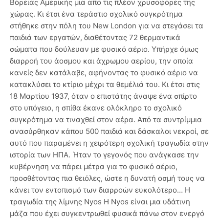
Βόρειας Αμερικής μια από τις πλέον χρυσοφόρες της
χώρας. Κι έτσι ένα τεράστιο σχολικό συγκρότημα
στήθηκε στην πόλη του New London για να στεγάσει τα
παιδιά των εργατών, διαθέτοντας 72 θερμαντικά
σώματα που δούλευαν με φυσικό αέριο. Υπήρχε όμως
διαρροή του άοσμου και άχρωμου αερίου, την οποία
κανείς δεν κατάλαβε, αφήνοντας το φυσικό αέριο να
κατακλύσει το κτίριο μέχρι τα θεμέλιά του. Κι έτσι στις
18 Μαρτίου 1937, όταν ο επιστάτης άναψε ένα σπίρτο
στο υπόγειο, η σπίθα έκανε ολόκληρο το σχολικό
συγκρότημα να τιναχθεί στον αέρα. Από τα συντρίμμια
ανασύρθηκαν κάπου 500 παιδιά και δάσκαλοι νεκροί, σε
αυτό που παραμένει η χειρότερη σχολική τραγωδία στην
ιστορία των ΗΠΑ. Ήταν το γεγονός που ανάγκασε την
κυβέρνηση να πάρει μέτρα για το φυσικό αέριο,
προσθέτοντας πια θειόλες, ώστε η δυνατή οσμή τους να
κάνει τον εντοπισμό των διαρροών ευκολότερο… Η
τραγωδία της λίμνης Nyos Η Nyos είναι μια υδάτινη
μάζα που έχει συγκεντρωθεί φυσικά πάνω στον ενεργό