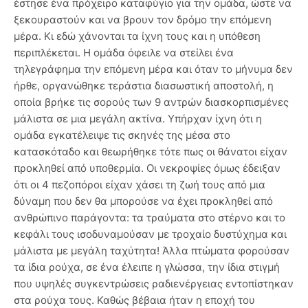
έστησε ένα πρόχειρο καταφύγιο για την ομάδα, ώστε να
ξεκουραστούν και να βρουν τον δρόμο την επόμενη
μέρα. Κι εδώ χάνονται τα ίχνη τους και η υπόθεση
περιπλέκεται. Η ομάδα όφειλε να στείλει ένα
τηλεγράφημα την επόμενη μέρα και όταν το μήνυμα δεν
ήρθε, οργανώθηκε τεράστια διασωστική αποστολή, η
οποία βρήκε τις σορούς των 9 αντρών διασκορπισμένες
μάλιστα σε μια μεγάλη ακτίνα. Υπήρχαν ίχνη ότι η
ομάδα εγκατέλειψε τις σκηνές της μέσα στο
κατασκόταδο και θεωρήθηκε τότε πως οι θάνατοι είχαν
προκληθεί από υποθερμία. Οι νεκροψίες όμως έδειξαν
ότι οι 4 πεζοπόροι είχαν χάσει τη ζωή τους από μια
δύναμη που δεν θα μπορούσε να έχει προκληθεί από
ανθρώπινο παράγοντα: τα τραύματα στο στέρνο και το
κεφάλι τους ισοδυναμούσαν με τροχαίο δυστύχημα και
μάλιστα με μεγάλη ταχύτητα! Άλλα πτώματα φορούσαν
τα ίδια ρούχα, σε ένα έλειπε η γλώσσα, την ίδια στιγμή
που υψηλές συγκεντρώσεις ραδιενέργειας εντοπίστηκαν
στα ρούχα τους. Καθώς βέβαια ήταν η εποχή του