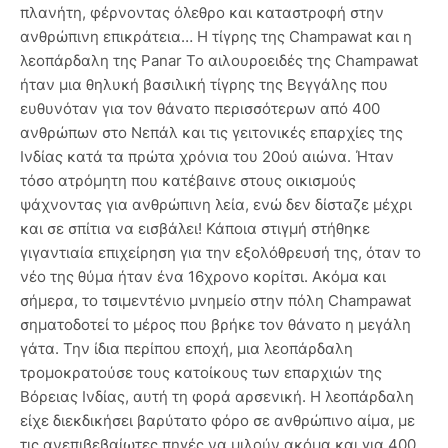
πλανήτη, φέρνοντας όλεθρο και καταστροφή στην
ανθρώπινη επικράτεια… Η τίγρης της Champawat και η
λεοπάρδαλη της Panar Το αιλουροειδές της Champawat
ήταν μια θηλυκή βασιλική τίγρης της Βεγγάλης που
ευθυνόταν για τον θάνατο περισσότερων από 400
ανθρώπων στο Νεπάλ και τις γειτονικές επαρχίες της
Ινδίας κατά τα πρώτα χρόνια του 20ού αιώνα. Ήταν
τόσο ατρόμητη που κατέβαινε στους οικισμούς
ψάχνοντας για ανθρώπινη λεία, ενώ δεν δίσταζε μέχρι
και σε σπίτια να εισβάλει! Κάποια στιγμή στήθηκε
γιγαντιαία επιχείρηση για την εξολόθρευσή της, όταν το
νέο της θύμα ήταν ένα 16χρονο κορίτσι. Ακόμα και
σήμερα, το τσιμεντένιο μνημείο στην πόλη Champawat
σηματοδοτεί το μέρος που βρήκε τον θάνατο η μεγάλη
γάτα. Την ίδια περίπου εποχή, μια λεοπάρδαλη
τρομοκρατούσε τους κατοίκους των επαρχιών της
Βόρειας Ινδίας, αυτή τη φορά αρσενική. Η λεοπάρδαλη
είχε διεκδικήσει βαρύτατο φόρο σε ανθρώπινο αίμα, με
τις ανεπιβεβαίωτες πηγές να μιλούν ακόμα και για 400