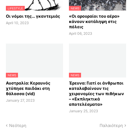
LIFESTYLE
NEWS
Οι νόμοι της… γκαντεμιάς
«Οι αρουραίοι του αέρα»
κάνουν κατάληψη στις
April 10, 2023
πόλεις
April 06, 2023
NEWS
NEWS
Αυστραλία: Κεραυνός
Έρευνα: Γιατί οι άνθρωποι
χτύπησε παιδάκι στη
καταλαβαίνουν τις
θάλασσα (vid)
χειρονομίες των πιθήκων
– «Εκπληκτικά
January 27, 2023
αποτελέσματα»
January 25, 2023
Νεότερη
Παλαιότερη