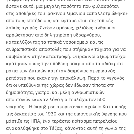
έφτανε αυτό, μια μεγάλη ποσότητα που φυλασσόταν
στις αποθήκες του ιρακινού λιμανιού «απαλλοτριώθηκε»
από τους επιτήδειους και έφτασε έτσι στις τοπικές
λαϊκές αγορές. Σχεδόν αμέσως, χιλιάδες άνθρωποι
αρρώστησαν από δηλητηρίαση υδραργύρου,
κατακλύζοντας τα τοπικά νοσοκομεία και τις
ανθρωπιστικές αποστολές που στήθηκαν τάχιστα για να
συμβάλουν στην καταστροφή. Οι ιρακινοί αξιωματούχοι
κράτησαν όμως την υπόθεση μακριά από τα αδιάκριτα
μάτια των Δυτικών και ήταν δαιμόνιος αμερικανός
ρεπόρτερ που έκανε την αποκάλυψη. Παρά το γεγονός
ότι οι υπεύθυνοι της χώρας δεν έδωσαν τίποτα στη
δημοσιότητα, γιατροί και μέλη ανθρωπιστικών
αποστολών έκαναν λόγο για τουλάχιστον 500
νεκρούς… Η έκρηξη σε αμερικανικό σχολείο Καταμεσής
της δεκαετίας του 1930 και της οικονομικής ύφεσης που
μάστιζε τις ΗΠΑ, ένα τεράστιο κοίτασμα πετρελαίου
ανακαλύφθηκε στο Τέξας, κάνοντας αυτή τη γωνιά της