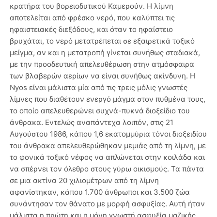
κρατήρα του βορειοδυτικού Καμερούν. Η λίμνη
αποτελείται από φρέσκο νερό, που καλύπτει τις
ηφαιστειακές διεξόδους, και όταν το ηφαίστειο
βρυχάται, το νερό μετατρέπεται σε εξαιρετικά τοξικό
μείγμα, αν και η μετατροπή γίνεται συνήθως σταδιακά,
με την προοδευτική απελευθέρωση στην ατμόσφαιρα
των βλαβερών αερίων να είναι συνήθως ακίνδυνη. Η
Nyos είναι μάλιστα μία από τις τρεις μόλις γνωστές
λίμνες που διαθέτουν ενεργό μάγμα στον πυθμένα τους,
το οποίο απελευθερώνει συχνά-πυκνά διοξείδιο του
άνθρακα. Εντελώς αναπάντεχα λοιπόν, στις 21
Αυγούστου 1986, κάπου 1,6 εκατομμύρια τόνοι διοξειδίου
του άνθρακα απελευθερώθηκαν μεμιάς από τη λίμνη, με
το φονικά τοξικό νέφος να απλώνεται στην κοιλάδα και
να σπέρνει τον όλεθρο στους γύρω οικισμούς. Τα πάντα
σε μια ακτίνα 20 χιλιομέτρων από τη λίμνη
αφανίστηκαν, κάπου 1.700 άνθρωποι και 3.500 ζώα
συνάντησαν τον θάνατο με μορφή ασφυξίας. Αυτή ήταν
μάλιστα η πρώτη και η μόνη γνωστή ασφυξία μαζικής