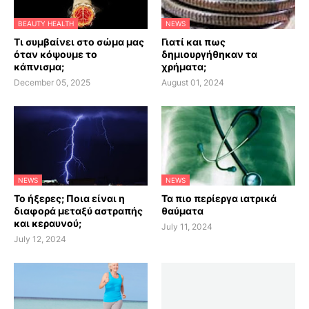
BEAUTY HEALTH
NEWS
Τι συμβαίνει στο σώμα μας
Γιατί και πως
όταν κόψουμε το
δημιουργήθηκαν τα
κάπνισμα;
χρήματα;
December 05, 2025
August 01, 2024
NEWS
NEWS
Το ήξερες; Ποια είναι η
Τα πιο περίεργα ιατρικά
διαφορά μεταξύ αστραπής
θαύματα
και κεραυνού;
July 11, 2024
July 12, 2024