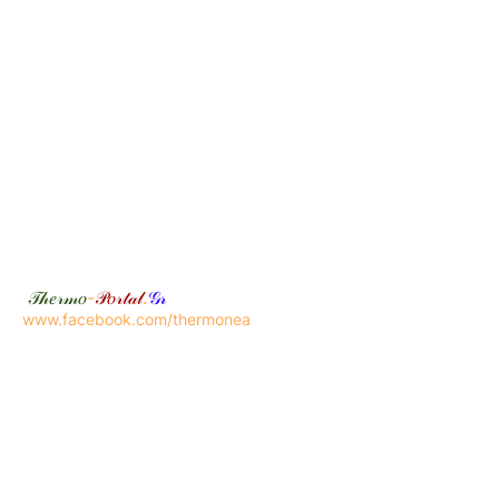
𝒯𝒽𝑒𝓇𝓂𝑜
-
𝒫𝑜𝓇𝓉𝒶𝓁
.
𝒢𝓇
www.facebook.com/thermonea