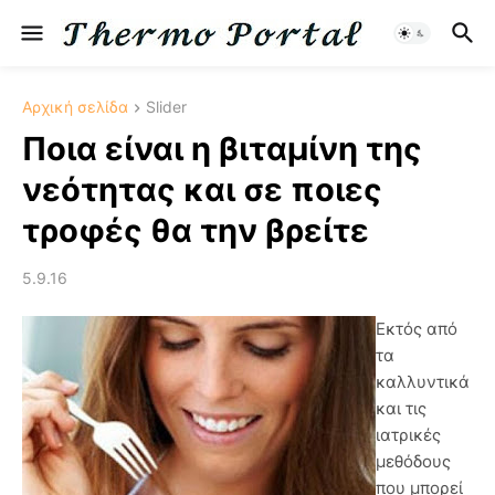
Αρχική σελίδα
Slider
Ποια είναι η βιταμίνη της
νεότητας και σε ποιες
τροφές θα την βρείτε
5.9.16
Εκτός από
τα
καλλυντικά
και τις
ιατρικές
μεθόδους
που μπορεί