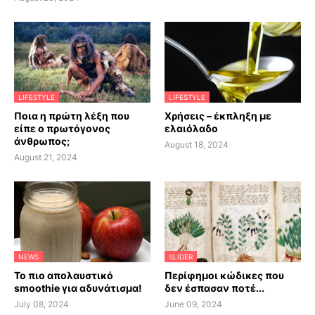
LIFESTYLE
LIFESTYLE
Ποια η πρώτη λέξη που
Χρήσεις – έκπληξη με
είπε ο πρωτόγονος
ελαιόλαδο
άνθρωπος;
August 18, 2024
August 21, 2024
NEWS
SLIDER
Το πιο απολαυστικό
Περίφημοι κώδικες που
smoothie για αδυνάτισμα!
δεν έσπασαν ποτέ...
July 08, 2024
June 09, 2024