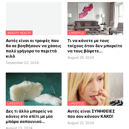
BEAUTY HEALTH
LIFESTYLE
Αυτές είναι οι τροφές που
Τι να κάνετε με τους
θα σε βοηθήσουν να χάσεις
τοίχους όταν δεν μπορείτε
πολύ γρήγορα τα περιττά
να τους βάψετε...
κιλά
August 26, 2024
September 02, 2024
LIFESTYLE
LIFESTYLE
Δες τι άλλο μπορείς να
Αυτές είναι ΣΥΝΗΘΕΙΕΣ
κάνεις στο σπίτι με μία
που σου κάνουν ΚΑΚΟ!
μπάρα σαπουνιού...
August 22, 2024
August 23, 2024