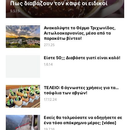
Πως διαβάζουν τον καφέ οι ειδικοί
9.5.15
Ανακαλύψτε το Θέρμο Τριχωνίδας,
Αιτωλοακαρνανίας, μέσα από τα
παρακάτω βίντεο!
27.1.25
Είστε 50;;; Διαβάστε γιατί είναι καλό!
1.6.14
ΤΕΛΕΙΟ: 6 άγνωστες χρήσεις για τα…
τσόφλια των αβγών!
17.12.24
Εσείς θα τολμούσατε να οδηγήσετε σε
ένα τόσο απόκρημνο μέρος; [video]
19.7.16