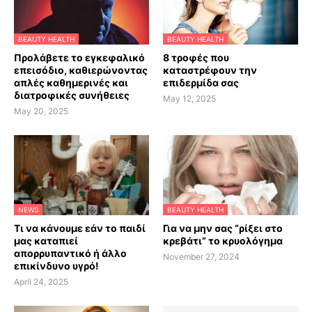
BEAUTY HEALTH
BEAUTY HEALTH
Προλάβετε το εγκεφαλικό
8 τροφές που
επεισόδιο, καθιερώνοντας
καταστρέφουν την
απλές καθημερινές και
επιδερμίδα σας
διατροφικές συνήθειες
May 12, 2025
May 20, 2025
NEWS
BEAUTY HEALTH
Τι να κάνουμε εάν το παιδί
Για να μην σας “ρίξει στο
μας καταπιεί
κρεβάτι” το κρυολόγημα
απορρυπαντικό ή άλλο
November 27, 2024
επικίνδυνο υγρό!
April 24, 2025