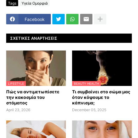
Tags
Υγεία Ομορφιά
Facebook
ΣΧΕΤΙΚΈΣ ΑΝΑΡΤΉΣΕΙΣ
LIFESTYLE
BEAUTY HEALTH
Πώς να αντιμετωπίσετε
Τι συμβαίνει στο σώμα μας
την κακοσμία του
όταν κόψουμε το
στόματος
κάπνισμα;
April 23, 2026
December 05, 2025