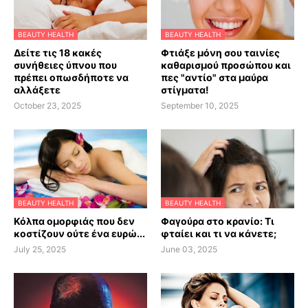
BEAUTY HEALTH
BEAUTY HEALTH
Δείτε τις 18 κακές
Φτιάξε μόνη σου ταινίες
συνήθειες ύπνου που
καθαρισμού προσώπου και
πρέπει οπωσδήποτε να
πες "αντίο" στα μαύρα
αλλάξετε
στίγματα!
October 23, 2025
September 10, 2025
BEAUTY HEALTH
BEAUTY HEALTH
Κόλπα ομορφιάς που δεν
Φαγούρα στο κρανίο: Τι
κοστίζουν ούτε ένα ευρώ...
φταίει και τι να κάνετε;
July 25, 2025
June 03, 2025