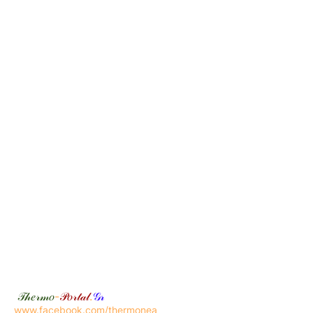
𝒯𝒽𝑒𝓇𝓂𝑜
-
𝒫𝑜𝓇𝓉𝒶𝓁
.
𝒢𝓇
www.facebook.com/thermonea