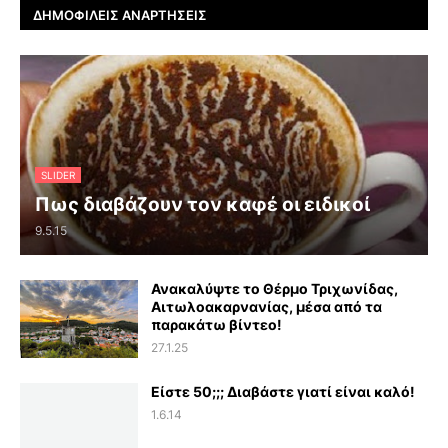
ΔΗΜΟΦΙΛΕΊΣ ΑΝΑΡΤΉΣΕΙΣ
SLIDER
Πως διαβάζουν τον καφέ οι ειδικοί
9.5.15
Ανακαλύψτε το Θέρμο Τριχωνίδας,
Αιτωλοακαρνανίας, μέσα από τα
παρακάτω βίντεο!
27.1.25
Είστε 50;;; Διαβάστε γιατί είναι καλό!
1.6.14