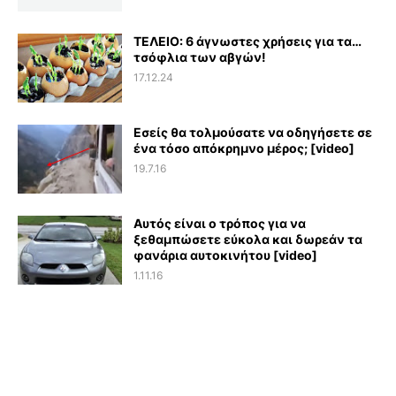
ΤΕΛΕΙΟ: 6 άγνωστες χρήσεις για τα…
τσόφλια των αβγών!
17.12.24
Εσείς θα τολμούσατε να οδηγήσετε σε
ένα τόσο απόκρημνο μέρος; [video]
19.7.16
Αυτός είναι ο τρόπος για να
ξεθαμπώσετε εύκολα και δωρεάν τα
φανάρια αυτοκινήτου [video]
1.11.16