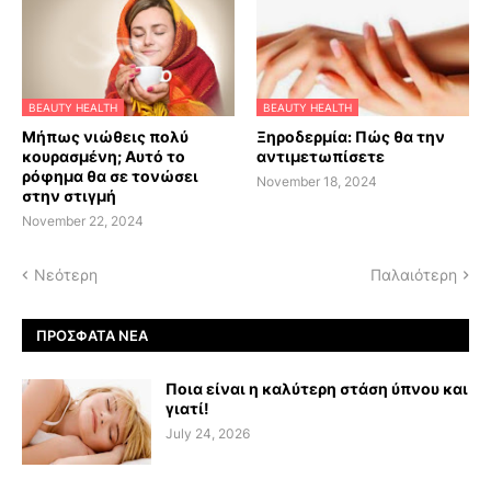
BEAUTY HEALTH
BEAUTY HEALTH
Μήπως νιώθεις πολύ
Ξηροδερμία: Πώς θα την
κουρασμένη; Αυτό το
αντιμετωπίσετε
ρόφημα θα σε τονώσει
November 18, 2024
στην στιγμή
November 22, 2024
Νεότερη
Παλαιότερη
ΠΡΌΣΦΑΤΑ ΝΈΑ
Ποια είναι η καλύτερη στάση ύπνου και
γιατί!
July 24, 2026