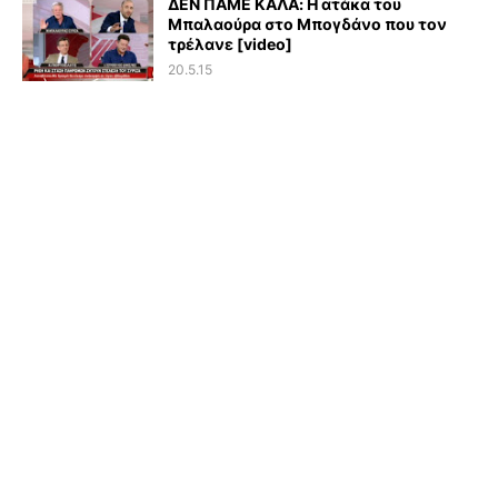
ΔΕΝ ΠΑΜΕ ΚΑΛΑ: Η ατάκα του
Μπαλαούρα στο Μπογδάνο που τον
τρέλανε [video]
20.5.15