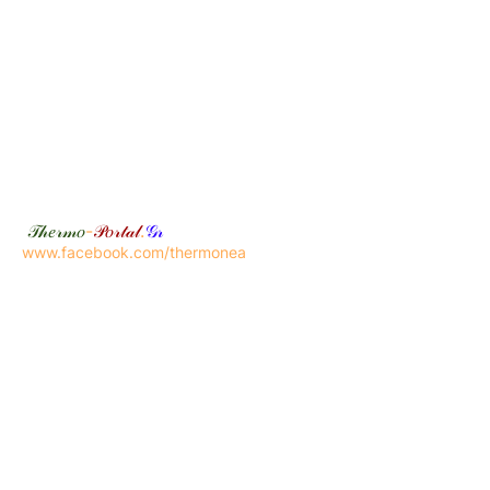
𝒯𝒽𝑒𝓇𝓂𝑜
-
𝒫𝑜𝓇𝓉𝒶𝓁
.
𝒢𝓇
www.facebook.com/thermonea