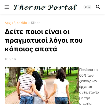
Αρχική σελίδα
Slider
Δείτε ποιοι είναι οι
πραγματικοί λόγοι που
κάποιος απατά
16.9.16
Περίπου το
60% των
ζευγαριών
έρχεται
αντιμέτωπο
με την
απιστία