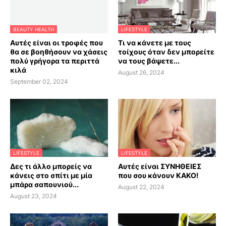
BEAUTY HEALTH
LIFESTYLE
Αυτές είναι οι τροφές που
Τι να κάνετε με τους
θα σε βοηθήσουν να χάσεις
τοίχους όταν δεν μπορείτε
πολύ γρήγορα τα περιττά
να τους βάψετε...
κιλά
August 26, 2024
September 02, 2024
LIFESTYLE
LIFESTYLE
Δες τι άλλο μπορείς να
Αυτές είναι ΣΥΝΗΘΕΙΕΣ
κάνεις στο σπίτι με μία
που σου κάνουν ΚΑΚΟ!
μπάρα σαπουνιού...
August 22, 2024
August 23, 2024