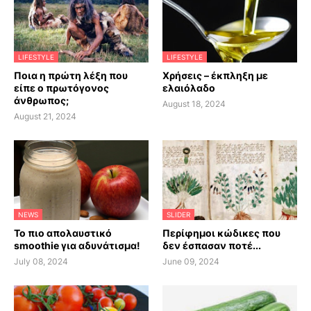
LIFESTYLE
LIFESTYLE
Ποια η πρώτη λέξη που
Χρήσεις – έκπληξη με
είπε ο πρωτόγονος
ελαιόλαδο
άνθρωπος;
August 18, 2024
August 21, 2024
NEWS
SLIDER
Το πιο απολαυστικό
Περίφημοι κώδικες που
smoothie για αδυνάτισμα!
δεν έσπασαν ποτέ...
July 08, 2024
June 09, 2024