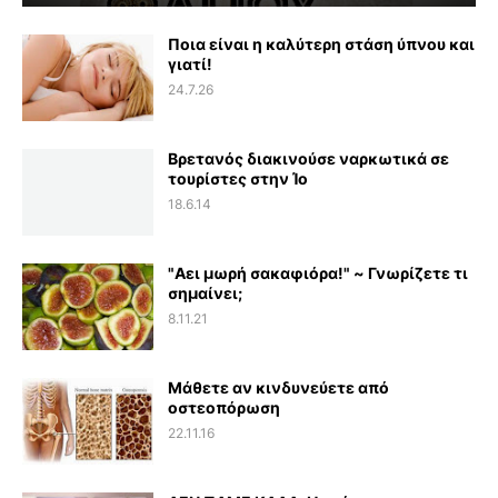
Ποια είναι η καλύτερη στάση ύπνου και
γιατί!
24.7.26
Βρετανός διακινούσε ναρκωτικά σε
τουρίστες στην Ίο
18.6.14
"Αει μωρή σακαφιόρα!" ~ Γνωρίζετε τι
σημαίνει;
8.11.21
Μάθετε αν κινδυνεύετε από
οστεοπόρωση
22.11.16