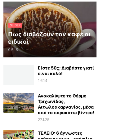
SLIDER
Πως διαβάζουν τον καφέ οι
ειδικοί
9.5.15
Είστε 50;;; Διαβάστε γιατί
είναι καλό!
1.6.14
Ανακαλύψτε το Θέρμο
Τριχωνίδας,
Αιτωλοακαρνανίας, μέσα
από τα παρακάτω βίντεο!
27.1.25
ΤΕΛΕΙΟ: 6 άγνωστες
χρήσεις για τα… τσόφλια