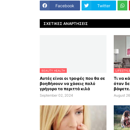
Facebook
Twitter
ΣΧΕΤΙΚΈΣ ΑΝΑΡΤΉΣΕΙΣ
BEAUTY HEALTH
LIFESTYL
Αυτές είναι οι τροφές που θα σε
Τι να κ
βοηθήσουν να χάσεις πολύ
όταν δε
γρήγορα τα περιττά κιλά
βάψετε.
September 02, 2024
August 26