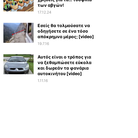
των αβγών!
17.12.24
Εσείς θα τολμούσατε να
οδηγήσετε σε ένα τόσο
απόκρημνο μέρος; [video]
19.7.16
Αυτός είναι ο τρόπος για
να ξεθαμπώσετε εύκολα
και δωρεάν τα φανάρια
αυτοκινήτου [video]
1.11.16