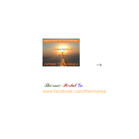
-->
𝒯𝒽𝑒𝓇𝓂𝑜
-
𝒫𝑜𝓇𝓉𝒶𝓁
.
𝒢𝓇
www.facebook.com/thermonea