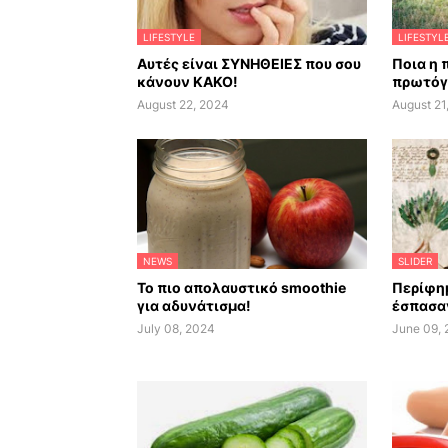
LIFESTYLE
LIFESTYL
Αυτές είναι ΣΥΝΗΘΕΙΕΣ που σου
Ποια η 
κάνουν ΚΑΚΟ!
πρωτόγ
August 22, 2024
August 21
NEWS
SLIDER
Το πιο απολαυστικό smoothie
Περίφημ
για αδυνάτισμα!
έσπασαν
July 08, 2024
June 09,