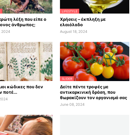
E
LIFESTYLE
πρώτη λέξη που είπε ο
Χρήσεις – έκπληξη με
ονος άνθρωπος;
ελαιόλαδο
, 2024
August 18, 2024
SLIDER
οι κώδικες που δεν
Δείτε πέντε τροφές με
 ποτέ...
αντικαρκινική δράση, που
θωρακίζουν τον οργανισμό σας
 2024
June 08, 2024