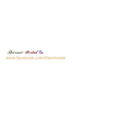
𝒯𝒽𝑒𝓇𝓂𝑜
-
𝒫𝑜𝓇𝓉𝒶𝓁
.
𝒢𝓇
www.facebook.com/thermonea