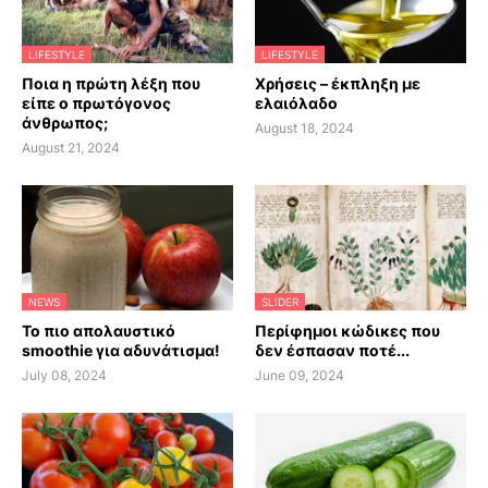
LIFESTYLE
LIFESTYLE
Ποια η πρώτη λέξη που
Χρήσεις – έκπληξη με
είπε ο πρωτόγονος
ελαιόλαδο
άνθρωπος;
August 18, 2024
August 21, 2024
NEWS
SLIDER
Το πιο απολαυστικό
Περίφημοι κώδικες που
smoothie για αδυνάτισμα!
δεν έσπασαν ποτέ...
July 08, 2024
June 09, 2024