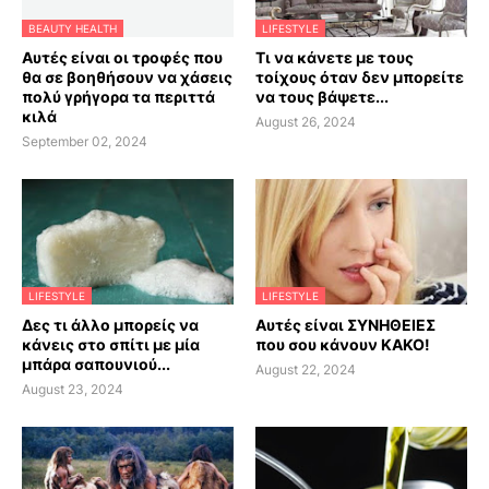
BEAUTY HEALTH
LIFESTYLE
Αυτές είναι οι τροφές που
Τι να κάνετε με τους
θα σε βοηθήσουν να χάσεις
τοίχους όταν δεν μπορείτε
πολύ γρήγορα τα περιττά
να τους βάψετε...
κιλά
August 26, 2024
September 02, 2024
LIFESTYLE
LIFESTYLE
Δες τι άλλο μπορείς να
Αυτές είναι ΣΥΝΗΘΕΙΕΣ
κάνεις στο σπίτι με μία
που σου κάνουν ΚΑΚΟ!
μπάρα σαπουνιού...
August 22, 2024
August 23, 2024