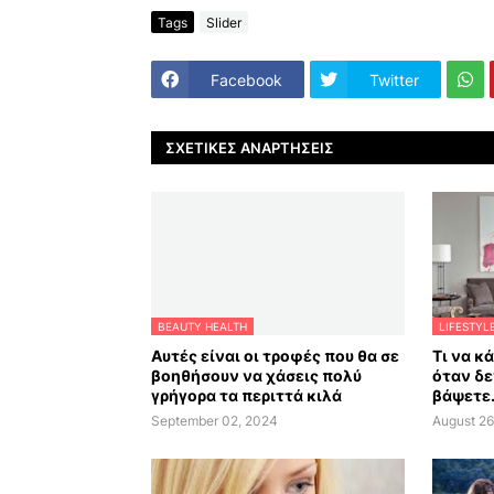
Tags
Slider
Facebook
Twitter
ΣΧΕΤΙΚΈΣ ΑΝΑΡΤΉΣΕΙΣ
BEAUTY HEALTH
LIFESTYL
Αυτές είναι οι τροφές που θα σε
Τι να κ
βοηθήσουν να χάσεις πολύ
όταν δε
γρήγορα τα περιττά κιλά
βάψετε.
September 02, 2024
August 26