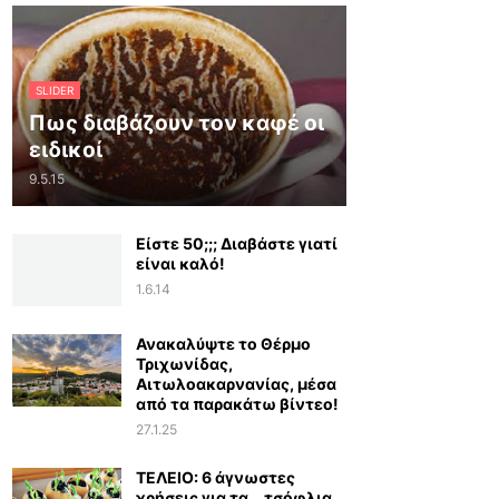
SLIDER
Πως διαβάζουν τον καφέ οι
ειδικοί
9.5.15
Είστε 50;;; Διαβάστε γιατί
είναι καλό!
1.6.14
Ανακαλύψτε το Θέρμο
Τριχωνίδας,
Αιτωλοακαρνανίας, μέσα
από τα παρακάτω βίντεο!
27.1.25
ΤΕΛΕΙΟ: 6 άγνωστες
χρήσεις για τα… τσόφλια