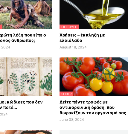
E
LIFESTYLE
πρώτη λέξη που είπε ο
Χρήσεις – έκπληξη με
ονος άνθρωπος;
ελαιόλαδο
, 2024
August 18, 2024
SLIDER
οι κώδικες που δεν
Δείτε πέντε τροφές με
 ποτέ...
αντικαρκινική δράση, που
θωρακίζουν τον οργανισμό σας
 2024
June 08, 2024