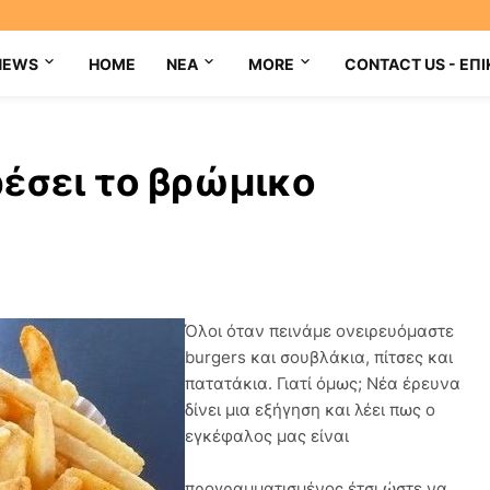
NEWS
HOME
NEA
MORE
CONTACT US - ΕΠΙ
ρέσει το βρώμικο
Όλοι όταν πεινάμε ονειρευόμαστε
burgers και σουβλάκια, πίτσες και
πατατάκια. Γιατί όμως; Νέα έρευνα
δίνει μια εξήγηση και λέει πως ο
εγκέφαλος μας είναι
προγραμματισμένος έτσι ώστε να