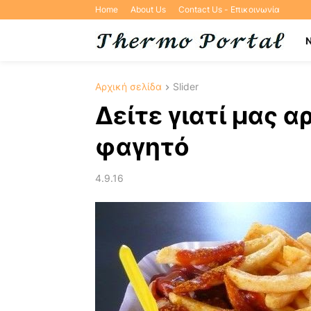
Home
About Us
Contact Us - Επικοινωνία
Αρχική σελίδα
Slider
Δείτε γιατί μας α
φαγητό
4.9.16