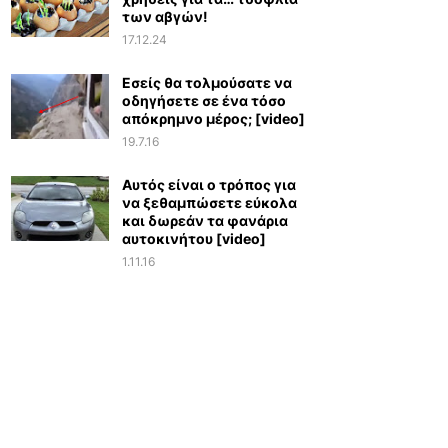
των αβγών!
17.12.24
Εσείς θα τολμούσατε να
οδηγήσετε σε ένα τόσο
απόκρημνο μέρος; [video]
19.7.16
Αυτός είναι ο τρόπος για
να ξεθαμπώσετε εύκολα
και δωρεάν τα φανάρια
αυτοκινήτου [video]
1.11.16