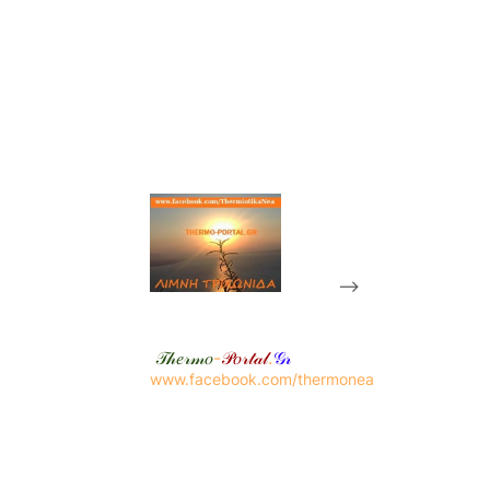
-->
𝒯𝒽𝑒𝓇𝓂𝑜
-
𝒫𝑜𝓇𝓉𝒶𝓁
.
𝒢𝓇
www.facebook.com/thermonea