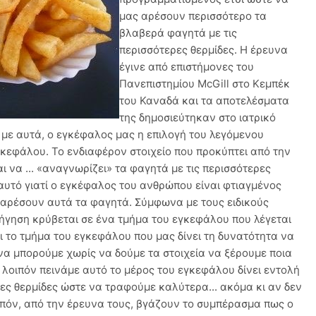
μας αρέσουν περισσότερο τα
βλαβερά φαγητά με τις
περισσότερες θερμίδες. Η έρευνα
έγινε από επιστήμονες του
Πανεπιστημίου McGill στο Κεμπέκ
του Καναδά και τα αποτελέσματα
της δημοσιεύτηκαν στο ιατρικό
 με αυτά, ο εγκέφαλος μας η επιλογή του λεγόμενου
κεφάλου. Το ενδιαφέρον στοιχείο που προκύπτει από την
 να ... «αναγνωρίζει» τα φαγητά με τις περισσότερες
 αυτό γιατί ο εγκέφαλος του ανθρώπου είναι φτιαγμένος
ς αρέσουν αυτά τα φαγητά. Σύμφωνα με τους ειδικούς
ήγηση κρύβεται σε ένα τμήμα του εγκεφάλου που λέγεται
ι το τμήμα του εγκεφάλου που μας δίνει τη δυνατότητα να
 να μπορούμε χωρίς να δούμε τα στοιχεία να ξέρουμε ποια
ν λοιπόν πεινάμε αυτό το μέρος του εγκεφάλου δίνει εντολή
ρες θερμίδες ώστε να τραφούμε καλύτερα... ακόμα κι αν δεν
οιπόν, από την έρευνα τους, βγάζουν το συμπέρασμα πως ο