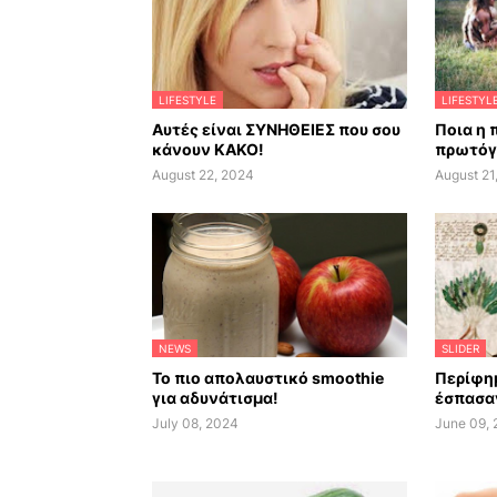
LIFESTYLE
LIFESTYL
Αυτές είναι ΣΥΝΗΘΕΙΕΣ που σου
Ποια η 
κάνουν ΚΑΚΟ!
πρωτόγ
August 22, 2024
August 21
NEWS
SLIDER
Το πιο απολαυστικό smoothie
Περίφημ
για αδυνάτισμα!
έσπασαν
July 08, 2024
June 09,