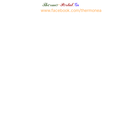
𝒯𝒽𝑒𝓇𝓂𝑜
-
𝒫𝑜𝓇𝓉𝒶𝓁
.
𝒢𝓇
www.facebook.com/thermonea