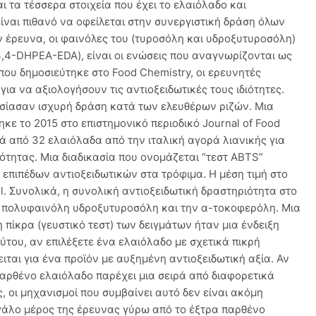
αι τα τέσσερα στοιχεία που έχει το ελαιόλαδο και
ίναι πιθανό να οφείλεται στην συνεργιστική δράση όλων
έρευνα, οι φαινόλες του (τυροσόλη και υδροξυτυροσόλη)
3,4-DHPEA-EDA), είναι οι ενώσεις που αναγνωρίζονται ως
 που δημοσιεύτηκε στο Food Chemistry, οι ερευνητές
για να αξιολογήσουν τις αντιοξειδωτικές τους ιδιότητες.
ίασαν ισχυρή δράση κατά των ελευθέρων ριζών. Μια
κε το 2015 στο επιστημονικό περιοδικό Journal of Food
ρά από 32 ελαιόλαδα από την ιταλική αγορά λιανικής για
νότητας. Μια διαδικασία που ονομάζεται “τεστ ABTS”
 επιπέδων αντιοξειδωτικών στα τρόφιμα. Η μέση τιμή στο
l. Συνολικά, η συνολική αντιοξειδωτική δραστηριότητα στο
 πολυφαινόλη υδροξυτυροσόλη και την α-τοκοφερόλη. Μια
πίκρα (γευστικό τεστ) των δειγμάτων ήταν μια ένδειξη
ύτου, αν επιλέξετε ένα ελαιόλαδο με σχετικά πικρή
ειται για ένα προϊόν με αυξημένη αντιοξειδωτική αξία. Αν
 παρθένο ελαιόλαδο παρέχει μια σειρά από διαφορετικά
ς, οι μηχανισμοί που συμβαίνει αυτό δεν είναι ακόμη
γάλο μέρος της έρευνας γύρω από το έξτρα παρθένο