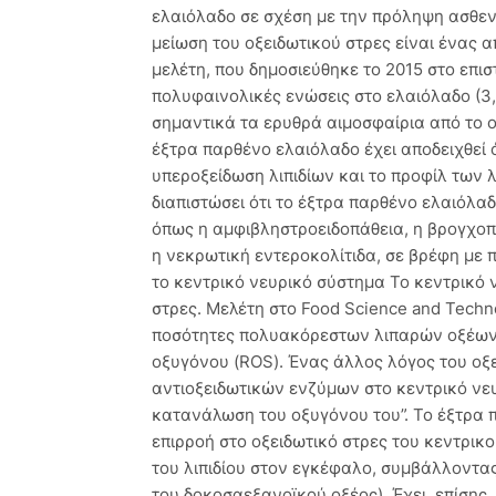
ελαιόλαδο σε σχέση με την πρόληψη ασθενει
μείωση του οξειδωτικού στρες είναι ένας 
μελέτη, που δημοσιεύθηκε το 2015 στο επιστ
πολυφαινολικές ενώσεις στο ελαιόλαδο (
σημαντικά τα ερυθρά αιμοσφαίρια από το ο
έξτρα παρθένο ελαιόλαδο έχει αποδειχθεί ό
υπεροξείδωση λιπιδίων και το προφίλ των 
διαπιστώσει ότι το έξτρα παρθένο ελαιόλα
όπως η αμφιβληστροειδοπάθεια, η βρογχοπ
η νεκρωτική εντεροκολίτιδα, σε βρέφη με
το κεντρικό νευρικό σύστημα Το κεντρικό ν
στρες. Μελέτη στο Food Science and Techno
ποσότητες πολυακόρεστων λιπαρών οξέων 
οξυγόνου (ROS). Ένας άλλος λόγος του οξε
αντιοξειδωτικών ενζύμων στο κεντρικό νευ
κατανάλωση του οξυγόνου του”. Το έξτρα πα
επιρροή στο οξειδωτικό στρες του κεντρικο
του λιπιδίου στον εγκέφαλο, συμβάλλοντα
του δοκοσαεξανοϊκού οξέος). Έχει, επίσης, 