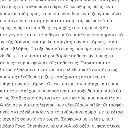
ό στρες στο ανθρώπινο σώμα. Οι ελεύθερες ρίζες είναι
ούνται από μόρια, τα οποία είναι δεν είναι ζευγαρωμένα
α υπάρχουν σε αυτή την κατάσταση και, ως εκ τούτου,
ές, ίσως και ευπαθείς περιοχές, από τις οποίες θα
το γεγονός ότι οι ελεύθερες ρίζες παίζουν ένα σημαντικό
ογικής άμυνας και της λειτουργίας των κυττάρων, πάρα
μένες βλάβες. Το οξειδωτικό στρες, που προκαλείται στον
συνδεθεί με την ανάπτυξη σοβαρών ασθενειών, όπως τα
άποιες νευροεκφυλιστικές ασθένειες. Ουσιαστικά το
ξύ του οξειδωτικού και του αντιοξειδωτικού συστήματος
ιούν τις ελεύθερες ρίζες, παρέχοντας σε αυτές τα
οίηση των κυττάρων. Ως εκ τούτου, αν υπάρχει κάτι που
ι τα του παρέχουμε περισσότερα αντιοξειδωτικά. Αυτό θα
να τις βλάβες στα όργανα και τους ιστούς, που προκαλούν
αιόλαδο στην καταπολέμηση των ελευθέρων ριζών Οι τροφές
πηγές αντιοξειδωτικών για το ανθρώπινο σώμα, με το έξτρα
ιο ισχυρές σε αυτό τον τομέα. Σύμφωνα με μελέτη, που
ιοδικό Food Chemistry, τα φαινολικά οξέα, οι φαινολικές