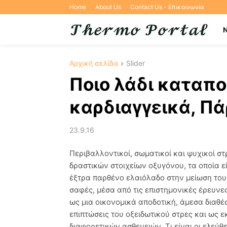
Home
About Us
Contact Us - Επικοινωνία
Αρχική σελίδα
Slider
Ποιο λάδι καταπο
καρδιαγγεικά, Πά
23.9.16
Περιβαλλοντικοί, σωματικοί και ψυχικοί 
δραστικών στοιχείων οξυγόνου, τα οποία εί
έξτρα παρθένο ελαιόλαδο στην μείωση του ο
σαφές, μέσα από τις επιστημονικές έρευνε
ως μια οικονομικά αποδοτική, άμεσα διαθέσ
επιπτώσεις του οξειδωτικού στρες και ως ε
διαφορετικών ασθενειών. Τι είναι οι ελεύ