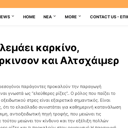
NEWS
HOME
NEA
MORE
CONTACT US - ΕΠΙ
λεμάει καρκίνο,
ρκινσον και Αλτσχάιμερ
στρεσογόνοι παράγοντες προκαλούν την παραγωγή
ναι γνωστά ως “ελεύθερες ρίζες”.. Ο ρόλος που παίζει το
ξειδωτικού στρες είναι εξαιρετικά σημαντικός. Είναι
ς, ότι το ελαιόλαδο συνιστάται για καθημερινή κατανάλωση
ιμη, αντιοξειδωτική πηγή τροφής, που μειώνει τις
κ τούτου μειώνει τον κίνδυνο και την εξέλιξη πολλών
θερες ρίζες και τι προκαλούν στον οργανισμό Η παραγωγή