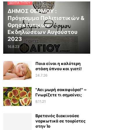
ΔΕΛΤΊΑ ΤΎΠΟΥ
ΔΗΜΟΣ ΘΕΡΜΟΥ :
Πρόγραμμα Πολιτιστικών &
Θρησκευτικών
Εκδηλώσεων Αυγούστου
2023
16.8.23
Ποια είναι η καλύτερη
στάση ύπνου και γιατί!
24.7.26
"Αει μωρή σακαφιόρα!" ~
Γνωρίζετε τι σημαίνει;
8.11.21
Βρετανός διακινούσε
ναρκωτικά σε τουρίστες
στην Ίο