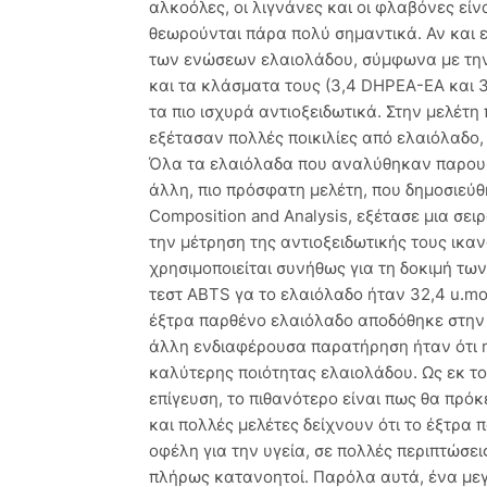
αλκοόλες, οι λιγνάνες και οι φλαβόνες είν
θεωρούνται πάρα πολύ σημαντικά. Αν και ε
των ενώσεων ελαιολάδου, σύμφωνα με την 
και τα κλάσματα τους (3,4 DHPEA-ΕΑ και 
τα πιο ισχυρά αντιοξειδωτικά. Στην μελέτη
εξέτασαν πολλές ποικιλίες από ελαιόλαδο, 
Όλα τα ελαιόλαδα που αναλύθηκαν παρουσ
άλλη, πιο πρόσφατη μελέτη, που δημοσιεύθη
Composition and Analysis, εξέτασε μια σει
την μέτρηση της αντιοξειδωτικής τους ικα
χρησιμοποιείται συνήθως για τη δοκιμή των
τεστ ABTS γα το ελαιόλαδο ήταν 32,4 u.mo
έξτρα παρθένο ελαιόλαδο αποδόθηκε στην
άλλη ενδιαφέρουσα παρατήρηση ήταν ότι η 
καλύτερης ποιότητας ελαιολάδου. Ως εκ το
επίγευση, το πιθανότερο είναι πως θα πρόκ
και πολλές μελέτες δείχνουν ότι το έξτρα
οφέλη για την υγεία, σε πολλές περιπτώσει
πλήρως κατανοητοί. Παρόλα αυτά, ένα με