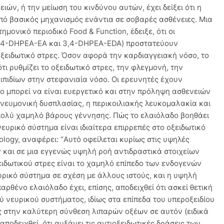
ών, ή την μείωση του κινδύνου αυτών, έχει δείξει ότι η
από βασικός μηχανισμός ενάντια σε σοβαρές ασθένειες. Μια
ημονικό περιοδικό Food & Function, έδειξε, ότι οι
3,4-DHPEA-ΕΑ και 3,4-DHPEA-EDA) προστατεύουν
ξειδωτικό στρες. Όσον αφορά την καρδιαγγειακή νόσο, το
τι ρυθμίζει το οξειδωτικό στρες, την φλεγμονή, την
λιπιδίων στην στεφανιαία νόσο. Οι ερευνητές έχουν
δο μπορεί να είναι ευεργετικό και στην πρόληψη ασθενειών
νευμονική δυσπλασίας, η περικοιλιακής λευκομαλακία και
 πολύ χαμηλό βάρους γέννησης. Πώς το ελαιόλαδο βοηθάει
ευρικό σύστημα είναι ιδιαίτερα επιρρεπές στο οξειδωτικό
logy, αναφέρει: “Αυτό οφείλεται κυρίως στις υψηλές
και σε μια εγγενώς υψηλή ροή αντιδραστικά στοιχείων
ιδωτικού στρες είναι το χαμηλό επίπεδο των ενδογενών
ρικό σύστημα σε σχέση με άλλους ιστούς, και η υψηλή
ρθένο ελαιόλαδο έχει, επίσης, αποδειχθεί ότι ασκεί θετική
ύ νευρικού συστήματος, ιδίως στα επίπεδα του υπεροξειδίου
ς στην καλύτερη σύνθεση λιπαρών οξέων σε αυτόν (ειδικά
αποδειχθεί, ότι αυξάνει τις αντιοξειδωτικές δράσεις των