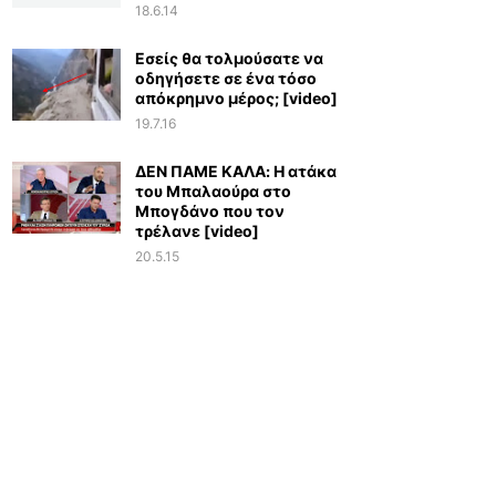
18.6.14
Εσείς θα τολμούσατε να
οδηγήσετε σε ένα τόσο
απόκρημνο μέρος; [video]
19.7.16
ΔΕΝ ΠΑΜΕ ΚΑΛΑ: Η ατάκα
του Μπαλαούρα στο
Μπογδάνο που τον
τρέλανε [video]
20.5.15