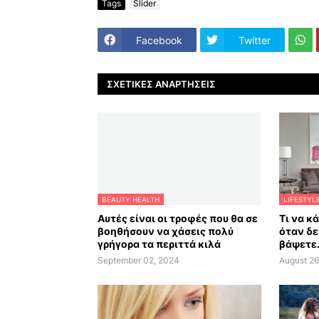
Tags
Slider
Facebook
Twitter
ΣΧΕΤΙΚΈΣ ΑΝΑΡΤΉΣΕΙΣ
BEAUTY HEALTH
LIFESTYL
Αυτές είναι οι τροφές που θα σε
Τι να κ
βοηθήσουν να χάσεις πολύ
όταν δε
γρήγορα τα περιττά κιλά
βάψετε.
September 02, 2024
August 26