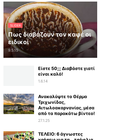
SLIDER
Πως διαβάζουν τον καφέ οι
ειδικοί
9.5.15
Είστε 50;;; Διαβάστε γιατί
είναι καλό!
1.6.14
Ανακαλύψτε το Θέρμο
Τριχωνίδας,
Αιτωλοακαρνανίας, μέσα
από τα παρακάτω βίντεο!
27.1.25
ΤΕΛΕΙΟ: 6 άγνωστες
χρήσεις για τα… τσόφλια