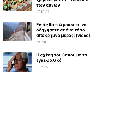
των αβγών!
17.12.24
Εσείς θα τολμούσατε να
οδηγήσετε σε ένα τόσο
απόκρημνο μέρος; [video]
19.7.16
Η σχέση του ύπνου με το
εγκεφαλικό
22.7.16