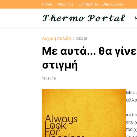
Home
About Us
Contact Us - Επικοινωνία
Αρχική σελίδα
Slider
Με αυτά... θα γίν
στιγμή
10.9.16
Μπορ
αλλά
κάπο
στο 
πιο 
πράγ