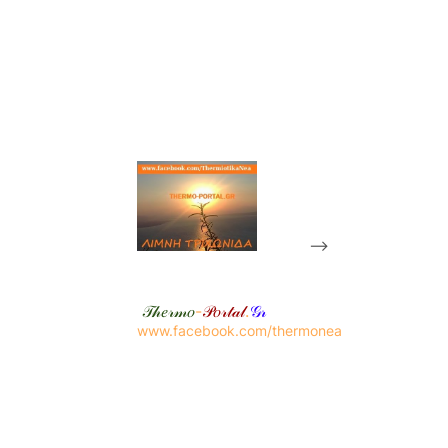
-->
𝒯𝒽𝑒𝓇𝓂𝑜
-
𝒫𝑜𝓇𝓉𝒶𝓁
.
𝒢𝓇
www.facebook.com/thermonea