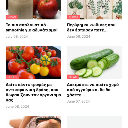
NEWS
SLIDER
Το πιο απολαυστικό
Περίφημοι κώδικες που
smoothie για αδυνάτισμα!
δεν έσπασαν ποτέ...
July 08, 2024
June 09, 2024
SLIDER
NEWS
Δείτε πέντε τροφές με
Δοκιμάστε να πιείτε χυμό
αντικαρκινική δράση, που
από αγγούρι και δε θα
θωρακίζουν τον οργανισμό
χάσετε...
σας
June 07, 2024
June 08, 2024