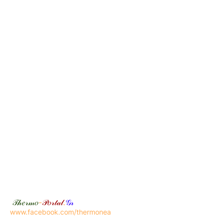
𝒯𝒽𝑒𝓇𝓂𝑜
-
𝒫𝑜𝓇𝓉𝒶𝓁
.
𝒢𝓇
www.facebook.com/thermonea