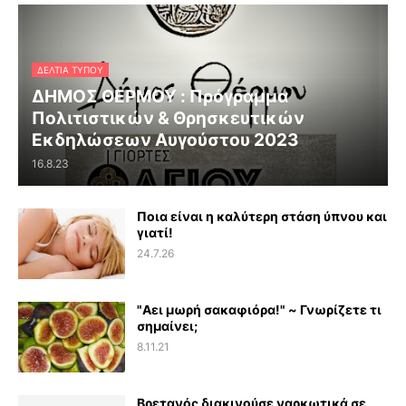
ΔΕΛΤΊΑ ΤΎΠΟΥ
ΔΗΜΟΣ ΘΕΡΜΟΥ : Πρόγραμμα
Πολιτιστικών & Θρησκευτικών
Εκδηλώσεων Αυγούστου 2023
16.8.23
Ποια είναι η καλύτερη στάση ύπνου και
γιατί!
24.7.26
"Αει μωρή σακαφιόρα!" ~ Γνωρίζετε τι
σημαίνει;
8.11.21
Βρετανός διακινούσε ναρκωτικά σε