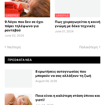
LIFESTYLE
LIFESTYLE
9 Λόγοι που δεν σε έχει
Πως χειραγωγείται η κοινή
πάρει τηλέφωνο για
γνώμη με δέκα τεχνικές
ραντεβού
June 01, 2024
June 02, 2024
Νεότερη
Παλαιότερη
ΠΡΌΣΦΑΤΑ ΝΈΑ
8 ερωτήσεις αυτογνωσίας που
μπορούν να σας αλλάξουν τη ζωή
August 08, 2026
Ποια είναι η καλύτερη στάση ύπνου και
γιατί!