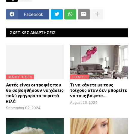
Facebook
ΣΧΕΤΙΚΈΣ ΑΝΑΡΤΉΣΕΙΣ
BEAUTY HEALTH
LIFESTYLE
Αυτές είναι οι τροφές που
Τι να κάνετε με τους
θα σε βοηθήσουν να χάσεις
τοίχους όταν δεν μπορείτε
πολύ γρήγορα τα περιττά
να τους βάψετε...
κιλά
August 26, 2024
September 02, 2024