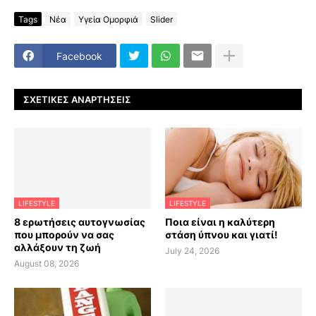
Tags
Νέα
Υγεία Ομορφιά
Slider
Facebook
ΣΧΕΤΙΚΈΣ ΑΝΑΡΤΉΣΕΙΣ
LIFESTYLE
LIFESTYLE
8 ερωτήσεις αυτογνωσίας
Ποια είναι η καλύτερη
που μπορούν να σας
στάση ύπνου και γιατί!
αλλάξουν τη ζωή
July 24, 2026
August 08, 2026