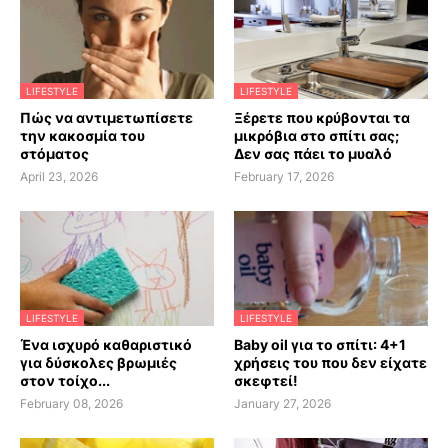
LIFESTYLE
LIFESTYLE
Πώς να αντιμετωπίσετε
Ξέρετε που κρύβονται τα
την κακοσμία του
μικρόβια στο σπίτι σας;
στόματος
Δεν σας πάει το μυαλό
April 23, 2026
February 17, 2026
LIFESTYLE
LIFESTYLE
Ένα ισχυρό καθαριστικό
Baby oil για το σπίτι: 4+1
για δύσκολες βρωμιές
χρήσεις του που δεν είχατε
στον τοίχο...
σκεφτεί!
February 08, 2026
January 27, 2026