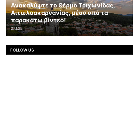
Ανακαλύψτε το Θέρμο Τριχωνίδας,
Αιτωλοακαρνανίας, μέσα από τα
παρακάτω βίντεο!
27.1.25
FOLLOW US