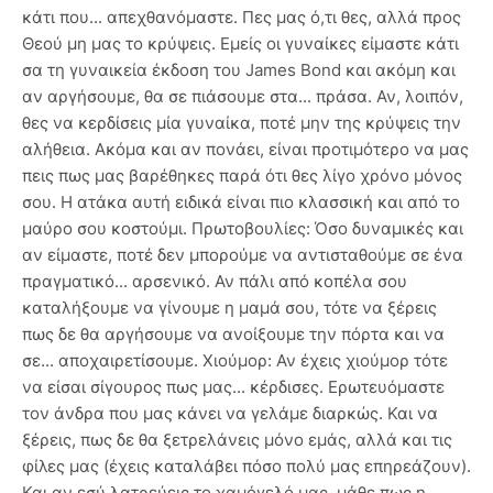
κάτι που... απεχθανόμαστε. Πες μας ό,τι θες, αλλά προς
Θεού μη μας το κρύψεις. Εμείς οι γυναίκες είμαστε κάτι
σα τη γυναικεία έκδοση του James Bond και ακόμη και
αν αργήσουμε, θα σε πιάσουμε στα... πράσα. Αν, λοιπόν,
θες να κερδίσεις μία γυναίκα, ποτέ μην της κρύψεις την
αλήθεια. Ακόμα και αν πονάει, είναι προτιμότερο να μας
πεις πως μας βαρέθηκες παρά ότι θες λίγο χρόνο μόνος
σου. Η ατάκα αυτή ειδικά είναι πιο κλασσική και από το
μαύρο σου κοστούμι. Πρωτοβουλίες: Όσο δυναμικές και
αν είμαστε, ποτέ δεν μπορούμε να αντισταθούμε σε ένα
πραγματικό... αρσενικό. Αν πάλι από κοπέλα σου
καταλήξουμε να γίνουμε η μαμά σου, τότε να ξέρεις
πως δε θα αργήσουμε να ανοίξουμε την πόρτα και να
σε... αποχαιρετίσουμε. Χιούμορ: Αν έχεις χιούμορ τότε
να είσαι σίγουρος πως μας... κέρδισες. Ερωτευόμαστε
τον άνδρα που μας κάνει να γελάμε διαρκώς. Και να
ξέρεις, πως δε θα ξετρελάνεις μόνο εμάς, αλλά και τις
φίλες μας (έχεις καταλάβει πόσο πολύ μας επηρεάζουν).
Και αν εσύ λατρεύεις το χαμόγελό μας, μάθε πως η