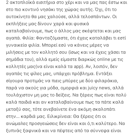
2 ακτοπλοϊκά εισιτήρια στο χέρι και να μας πας έστω και
στο πιο κοντινό νησάκι της χώρας αυτής. Όχι, ότι το
αυτοκίνητο θα μας χαλούσε, αλλά τελοσπάντων. Οι
εκπλήξεις μας δίνουν χαρά και φυσικά
καταλαβαίνουμε, πως ο άλλος μας σκέφτεται και μας
αγαπά. Φιλία: Φανταζόμαστε, ότι έχεις καταλάβει τι εστί
γυναικεία φιλία. Μπορεί εσύ να κάνεις μέρες να
μιλήσεις με τον κολλητό σου (ίσως και να έχεις χάσει τα
σημάδια του), αλλά εμείς είμαστε διαρκώς online με τις
κολλητές μας(να είναι καλά τα app). Αν, λοιπόν, δεν
αγαπάς τις φίλες μας, υπάρχει πρόβλημα. Εντάξει
σίγουρα προτιμάς να πιεις μπύρες με δύο φιλαράκια,
παρά να ακούς για μόδα, ομορφιά και juicy news, αλλά
τουλάχιστον μη μας το δείξεις. Να ξέρεις πως είναι πολύ
καλά παιδιά και αν καταλαβαίνουμε πως τα πάτε καλά
μεταξύ σας, τότε ανεβαίνετε ένα ακόμη σκαλοπάτι
στην... καρδιά μας. Ειλικρίνεια: Θα ξέρεις ότι οι
ανώμαλες προσγειώσεις δεν είναι και ό,τι καλύτερο. Να
ξυπνάς ξαφνικά και να πέφτεις από τα σύννεφα είναι