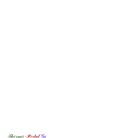
𝒯𝒽𝑒𝓇𝓂𝑜
-
𝒫𝑜𝓇𝓉𝒶𝓁
.
𝒢𝓇