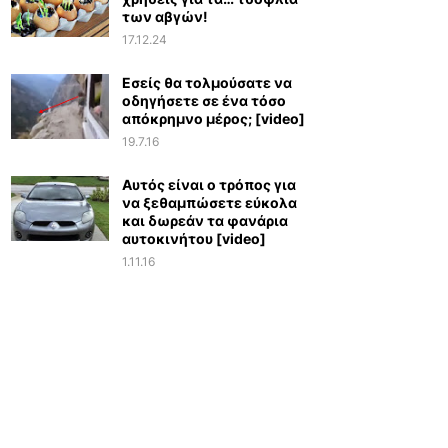
των αβγών!
17.12.24
Εσείς θα τολμούσατε να
οδηγήσετε σε ένα τόσο
απόκρημνο μέρος; [video]
19.7.16
Αυτός είναι ο τρόπος για
να ξεθαμπώσετε εύκολα
και δωρεάν τα φανάρια
αυτοκινήτου [video]
1.11.16