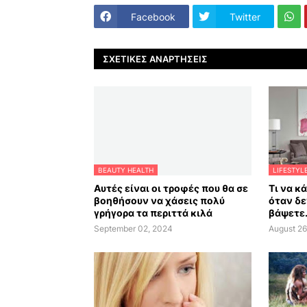
Facebook
Twitter
ΣΧΕΤΙΚΈΣ ΑΝΑΡΤΉΣΕΙΣ
BEAUTY HEALTH
LIFESTYL
Αυτές είναι οι τροφές που θα σε
Τι να κ
βοηθήσουν να χάσεις πολύ
όταν δε
γρήγορα τα περιττά κιλά
βάψετε.
September 02, 2024
August 26