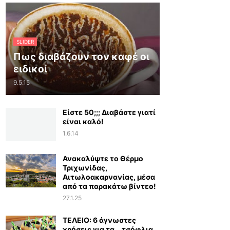
SLIDER
Πως διαβάζουν τον καφέ οι
ειδικοί
9.5.15
Είστε 50;;; Διαβάστε γιατί
είναι καλό!
1.6.14
Ανακαλύψτε το Θέρμο
Τριχωνίδας,
Αιτωλοακαρνανίας, μέσα
από τα παρακάτω βίντεο!
27.1.25
ΤΕΛΕΙΟ: 6 άγνωστες
χρήσεις για τα… τσόφλια