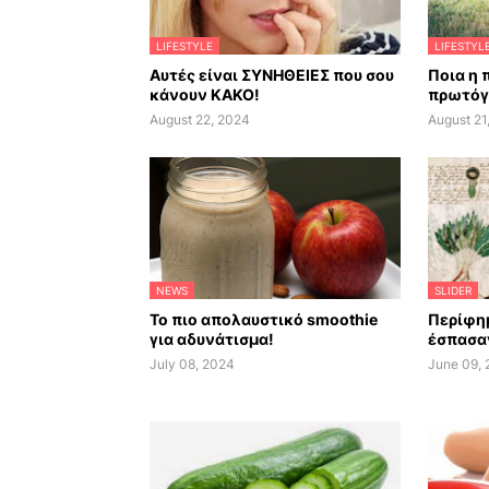
LIFESTYLE
LIFESTYL
Αυτές είναι ΣΥΝΗΘΕΙΕΣ που σου
Ποια η 
κάνουν ΚΑΚΟ!
πρωτόγ
August 22, 2024
August 21
NEWS
SLIDER
Το πιο απολαυστικό smoothie
Περίφημ
για αδυνάτισμα!
έσπασαν
July 08, 2024
June 09,