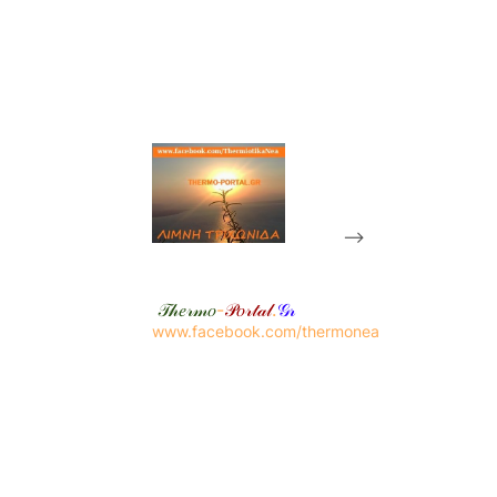
-->
𝒯𝒽𝑒𝓇𝓂𝑜
-
𝒫𝑜𝓇𝓉𝒶𝓁
.
𝒢𝓇
www.facebook.com/thermonea