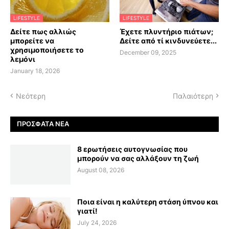
LIFESTYLE
LIFESTYLE
Δείτε πως αλλιώς
Έχετε πλυντήριο πιάτων;
μπορείτε να
Δείτε από τί κινδυνεύετε...
χρησιμοποιήσετε το
December 09, 2025
λεμόνι
January 18, 2026
Νεότερη
Παλαιότερη
ΠΡΌΣΦΑΤΑ ΝΈΑ
8 ερωτήσεις αυτογνωσίας που
μπορούν να σας αλλάξουν τη ζωή
August 08, 2026
Ποια είναι η καλύτερη στάση ύπνου και
γιατί!
July 24, 2026