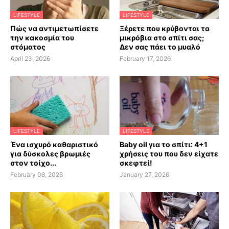
LIFESTYLE
LIFESTYLE
Πώς να αντιμετωπίσετε
Ξέρετε που κρύβονται τα
την κακοσμία του
μικρόβια στο σπίτι σας;
στόματος
Δεν σας πάει το μυαλό
April 23, 2026
February 17, 2026
LIFESTYLE
LIFESTYLE
Ένα ισχυρό καθαριστικό
Baby oil για το σπίτι: 4+1
για δύσκολες βρωμιές
χρήσεις του που δεν είχατε
στον τοίχο...
σκεφτεί!
February 08, 2026
January 27, 2026