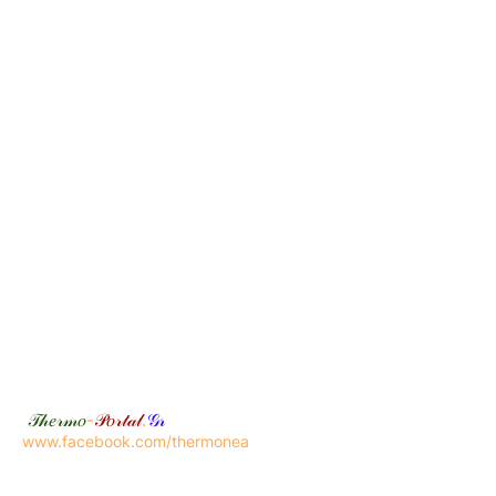
𝒯𝒽𝑒𝓇𝓂𝑜
-
𝒫𝑜𝓇𝓉𝒶𝓁
.
𝒢𝓇
www.facebook.com/thermonea