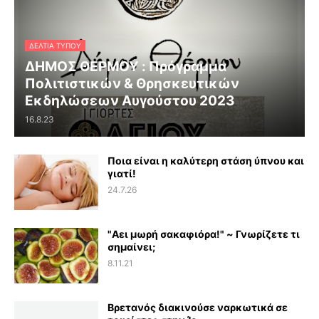
ΔΕΛΤΊΑ ΤΎΠΟΥ
ΔΗΜΟΣ ΘΕΡΜΟΥ : Πρόγραμμα
Πολιτιστικών & Θρησκευτικών
Εκδηλώσεων Αυγούστου 2023
16.8.23
Ποια είναι η καλύτερη στάση ύπνου και
γιατί!
24.7.26
"Αει μωρή σακαφιόρα!" ~ Γνωρίζετε τι
σημαίνει;
8.11.21
Βρετανός διακινούσε ναρκωτικά σε