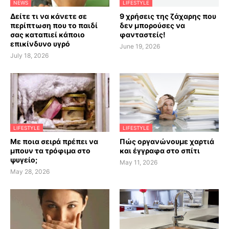
NEWS
LIFESTYLE
Δείτε τι να κάνετε σε
9 χρήσεις της ζάχαρης που
περίπτωση που το παιδί
δεν μπορούσες να
σας καταπιεί κάποιο
φανταστείς!
επικίνδυνο υγρό
June 19, 2026
July 18, 2026
LIFESTYLE
LIFESTYLE
Με ποια σειρά πρέπει να
Πώς οργανώνουμε χαρτιά
μπουν τα τρόφιμα στο
και έγγραφα στο σπίτι
ψυγείο;
May 11, 2026
May 28, 2026