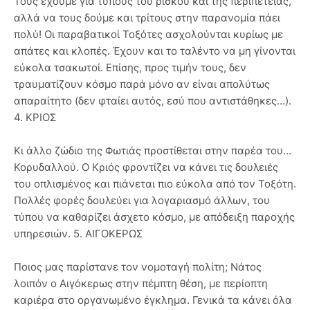
Τους έχουμε για τύπους του ρίσκου και της περιπέτειας,
αλλά να τους δούμε και τρίτους στην παρανομία πάει
πολύ! Οι παραβατικοί Τοξότες ασχολούνται κυρίως με
απάτες και κλοπές. Έχουν και το ταλέντο να μη γίνονται
εύκολα τσακωτοί. Επίσης, προς τιμήν τους, δεν
τραυματίζουν κόσμο παρά μόνο αν είναι απολύτως
απαραίτητο (δεν φταίει αυτός, εσύ που αντιστάθηκες…).
4. ΚΡΙΟΣ
Κι άλλο ζώδιο της Φωτιάς προστίθεται στην παρέα του…
Κορυδαλλού. Ο Κριός φροντίζει να κάνει τις δουλειές
του οπλισμένος και πιάνεται πιο εύκολα από τον Τοξότη.
Πολλές φορές δουλεύει για λογαριασμό άλλων, του
τύπου να καθαρίζει άσχετο κόσμο, με απόδειξη παροχής
υπηρεσιών. 5. ΑΙΓΟΚΕΡΩΣ
Ποιος μας παρίστανε τον νομοταγή πολίτη; Νάτος
λοιπόν ο Αιγόκερως στην πέμπτη θέση, με περίοπτη
καριέρα στο οργανωμένο έγκλημα. Γενικά τα κάνει όλα