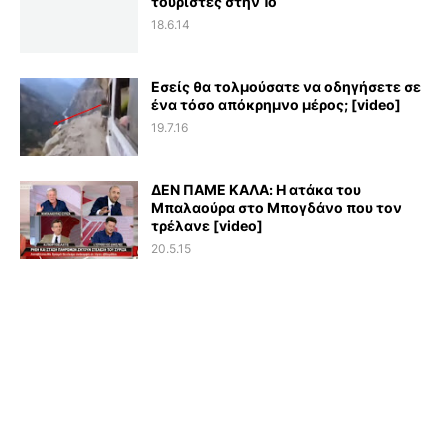
τουρίστες στην Ίο
18.6.14
Εσείς θα τολμούσατε να οδηγήσετε σε
ένα τόσο απόκρημνο μέρος; [video]
19.7.16
ΔΕΝ ΠΑΜΕ ΚΑΛΑ: Η ατάκα του
Μπαλαούρα στο Μπογδάνο που τον
τρέλανε [video]
20.5.15