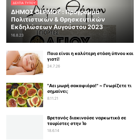
ΔΕΛΤΊΑ ΤΎΠΟΥ
ΔΗΜΟΣ ΘΕΡΜΟΥ : Πρόγραμμα
Πολιτιστικών & Θρησκευτικών
Εκδηλώσεων Αυγούστου 2023
16.8.23
Ποια είναι η καλύτερη στάση ύπνου και
γιατί!
24.7.26
"Αει μωρή σακαφιόρα!" ~ Γνωρίζετε τι
σημαίνει;
8.11.21
Βρετανός διακινούσε ναρκωτικά σε
τουρίστες στην Ίο
18.6.14