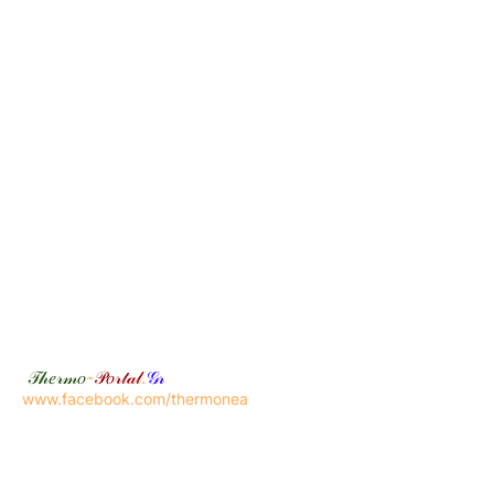
𝒯𝒽𝑒𝓇𝓂𝑜
-
𝒫𝑜𝓇𝓉𝒶𝓁
.
𝒢𝓇
www.facebook.com/thermonea