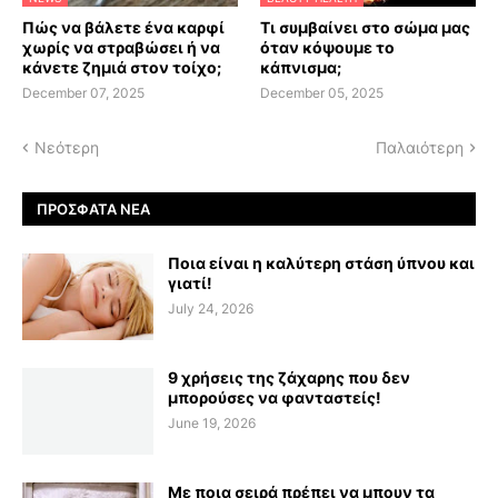
Πώς να βάλετε ένα καρφί
Τι συμβαίνει στο σώμα μας
χωρίς να στραβώσει ή να
όταν κόψουμε το
κάνετε ζημιά στον τοίχο;
κάπνισμα;
December 07, 2025
December 05, 2025
Νεότερη
Παλαιότερη
ΠΡΌΣΦΑΤΑ ΝΈΑ
Ποια είναι η καλύτερη στάση ύπνου και
γιατί!
July 24, 2026
9 χρήσεις της ζάχαρης που δεν
μπορούσες να φανταστείς!
June 19, 2026
Με ποια σειρά πρέπει να μπουν τα