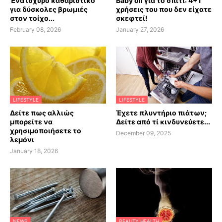
Ένα ισχυρό καθαριστικό
Baby oil για το σπίτι: 4+1
για δύσκολες βρωμιές
χρήσεις του που δεν είχατε
στον τοίχο...
σκεφτεί!
February 08, 2026
January 27, 2026
LIFESTYLE
LIFESTYLE
Δείτε πως αλλιώς
Έχετε πλυντήριο πιάτων;
μπορείτε να
Δείτε από τί κινδυνεύετε...
χρησιμοποιήσετε το
December 09, 2025
λεμόνι
January 18, 2026
NEWS
BEAUTY HEALTH