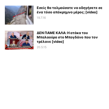
Εσείς θα τολμούσατε να οδηγήσετε σε
ένα τόσο απόκρημνο μέρος; [video]
19.7.16
ΔΕΝ ΠΑΜΕ ΚΑΛΑ: Η ατάκα του
Μπαλαούρα στο Μπογδάνο που τον
τρέλανε [video]
20.5.15