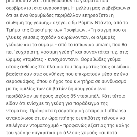
μπορούσαν να... απογειώσουν τα γεύματα που
σερβίρονται στα αεροσκάφη. Η μελέτη μας επιβεβαιώνει
ότι σε ένα θορυβώδες περιβάλλον επηρεάζεται η
αίσθηση της γεύσης» εξηγεί ο δρ Ρόμπιν Ντάντο, από το
Tμήμα της Επιστήμης των Τροφίμων. «Τη στιγμή που οι
γλυκές γεύσεις σχεδόν ακυρώνονταν, οι αλμυρές
γεύσεις και το ουμάμι - από το ιαπωνικό umami, που θα
πει "ευχάριστη, νόστιμη γεύση" και συναντάται π.χ. στις
ώριμες ντομάτες - ενισχύονταν». Θορυβώδες γεύμα
στους αιθέρες Στο πλαίσιο του πειράματός τους οι ειδικοί
βασίστηκαν στις συνθήκες που επικρατούν μέσα σε ένα
αεροσκάφος, όπου ο ήχος του κινητήρα σε συνδυασμό
με τις ομιλίες των επιβατών δημιουργούν ένα
περιβάλλον με ήχους ισχύος 85 ντεσιμπέλ. Κάτι τέτοιο
είδαν ότι ενίσχυε τη γεύση για παράδειγμα της
ντομάτας. Πρόσφατα η αεροπορική εταιρεία Lufthansa
ανακοίνωσε ότι εν ώρα πτήσης οι επιβάτες τείνουν να
επιλέγουν ντοματοχυμό - προφανώς εξαιτίας της καλής
του γεύσης συγκριτικά με άλλους χυμούς και ποτά.