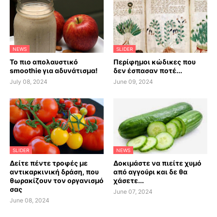
NEWS
SLIDER
Το πιο απολαυστικό
Περίφημοι κώδικες που
smoothie για αδυνάτισμα!
δεν έσπασαν ποτέ...
July 08, 2024
June 09, 2024
SLIDER
NEWS
Δείτε πέντε τροφές με
Δοκιμάστε να πιείτε χυμό
αντικαρκινική δράση, που
από αγγούρι και δε θα
θωρακίζουν τον οργανισμό
χάσετε...
σας
June 07, 2024
June 08, 2024