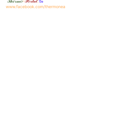
𝒯𝒽𝑒𝓇𝓂𝑜
-
𝒫𝑜𝓇𝓉𝒶𝓁
.
𝒢𝓇
www.facebook.com/thermonea