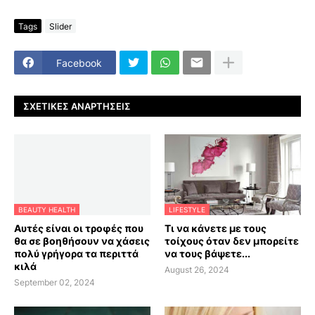
Tags
Slider
Facebook
ΣΧΕΤΙΚΈΣ ΑΝΑΡΤΉΣΕΙΣ
BEAUTY HEALTH
LIFESTYLE
Αυτές είναι οι τροφές που
Τι να κάνετε με τους
θα σε βοηθήσουν να χάσεις
τοίχους όταν δεν μπορείτε
πολύ γρήγορα τα περιττά
να τους βάψετε...
κιλά
August 26, 2024
September 02, 2024