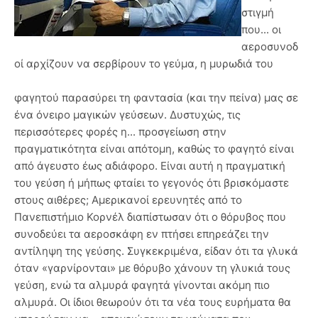
στιγμή
που... οι
αεροσυνοδ
οί αρχίζουν να σερβίρουν το γεύμα, η μυρωδιά του
φαγητού παρασύρει τη φαντασία (και την πείνα) μας σε
ένα όνειρο μαγικών γεύσεων. Δυστυχώς, τις
περισσότερες φορές η... προσγείωση στην
πραγματικότητα είναι απότομη, καθώς το φαγητό είναι
από άγευστο έως αδιάφορο. Είναι αυτή η πραγματική
του γεύση ή μήπως φταίει το γεγονός ότι βρισκόμαστε
στους αιθέρες; Αμερικανοί ερευνητές από το
Πανεπιστήμιο Κορνέλ διαπίστωσαν ότι ο θόρυβος που
συνοδεύει τα αεροσκάφη εν πτήσει επηρεάζει την
αντίληψη της γεύσης. Συγκεκριμένα, είδαν ότι τα γλυκά
όταν «γαρνίρονται» με θόρυβο χάνουν τη γλυκιά τους
γεύση, ενώ τα αλμυρά φαγητά γίνονται ακόμη πιο
αλμυρά. Οι ίδιοι θεωρούν ότι τα νέα τους ευρήματα θα