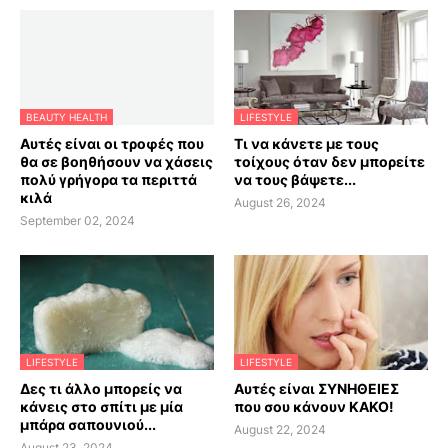
BEAUTY HEALTH
LIFESTYLE
Αυτές είναι οι τροφές που
Τι να κάνετε με τους
θα σε βοηθήσουν να χάσεις
τοίχους όταν δεν μπορείτε
πολύ γρήγορα τα περιττά
να τους βάψετε...
κιλά
August 26, 2024
September 02, 2024
LIFESTYLE
LIFESTYLE
Δες τι άλλο μπορείς να
Αυτές είναι ΣΥΝΗΘΕΙΕΣ
κάνεις στο σπίτι με μία
που σου κάνουν ΚΑΚΟ!
μπάρα σαπουνιού...
August 22, 2024
August 23, 2024