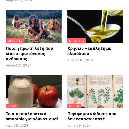
LIFESTYLE
LIFESTYLE
Ποια η πρώτη λέξη που
Χρήσεις – έκπληξη με
είπε ο πρωτόγονος
ελαιόλαδο
άνθρωπος;
August 18, 2024
August 21, 2024
NEWS
SLIDER
Το πιο απολαυστικό
Περίφημοι κώδικες που
smoothie για αδυνάτισμα!
δεν έσπασαν ποτέ...
July 08, 2024
June 09, 2024