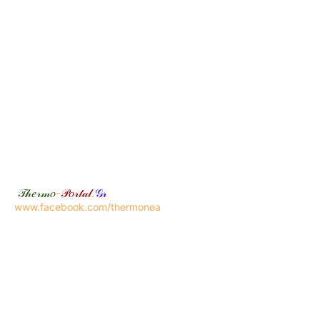
𝒯𝒽𝑒𝓇𝓂𝑜
-
𝒫𝑜𝓇𝓉𝒶𝓁
.
𝒢𝓇
www.facebook.com/thermonea