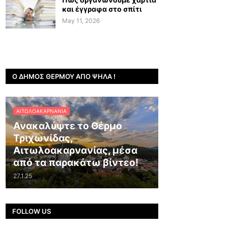
και έγγραφα στο σπίτι
May 11, 2026
Ο ΔΉΜΟΣ ΘΈΡΜΟΥ ΑΠΌ ΨΗΛΆ !
ΑΙΤΩΛΟΑΚΑΡΝΑΝΊΑ
Ανακαλύψτε το Θέρμο
Τριχωνίδας,
Αιτωλοακαρνανίας, μέσα
από τα παρακάτω βίντεο!
27.1.25
FOLLOW US