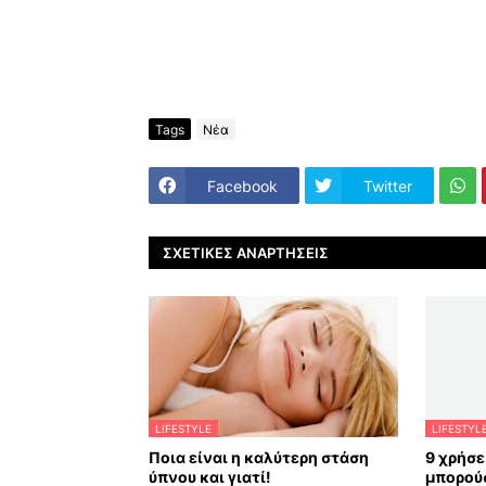
Tags
Νέα
Facebook
Twitter
ΣΧΕΤΙΚΈΣ ΑΝΑΡΤΉΣΕΙΣ
LIFESTYLE
LIFESTYL
Ποια είναι η καλύτερη στάση
9 χρήσε
ύπνου και γιατί!
μπορούσ