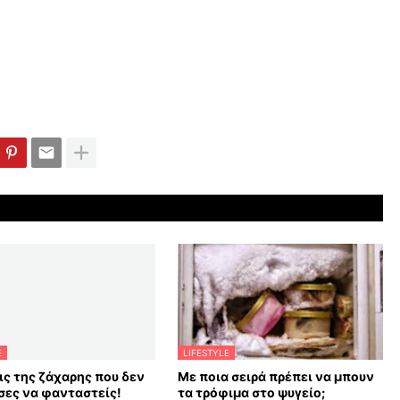
E
LIFESTYLE
ις της ζάχαρης που δεν
Με ποια σειρά πρέπει να μπουν
ες να φανταστείς!
τα τρόφιμα στο ψυγείο;