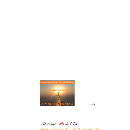
-->
𝒯𝒽𝑒𝓇𝓂𝑜
-
𝒫𝑜𝓇𝓉𝒶𝓁
.
𝒢𝓇
www.facebook.com/thermonea