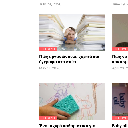
July 24, 2026
June 19, 
LIFESTYLE
LIFESTYL
Πώς οργανώνουμε χαρτιά και
Πώς να
έγγραφα στο σπίτι
κακοσμί
May 11, 2026
April 23, 
LIFESTYLE
LIFESTYL
Ένα ισχυρό καθαριστικό για
Baby oil