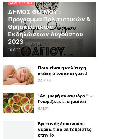
ΔΕΛΤΊΑ ΤΎΠΟΥ
ΔΗΜΟΣ ΘΕΡΜΟΥ :
Πρόγραμμα Πολιτιστικών &
Θρησκευτικών
Εκδηλώσεων Αυγούστου
2023
16.8.23
Ποια είναι η καλύτερη
στάση ύπνου και γιατί!
24.7.26
"Αει μωρή σακαφιόρα!" ~
Γνωρίζετε τι σημαίνει;
8.11.21
Βρετανός διακινούσε
ναρκωτικά σε τουρίστες
στην Ίο