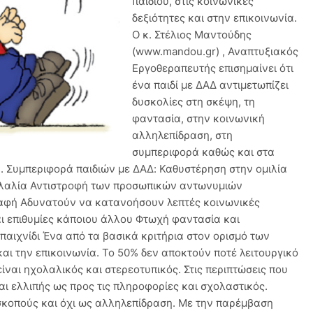
παιδιού, στις κοινωνικές
δεξιότητες και στην επικοινωνία.
Ο κ. Στέλιος Μαντούδης
(www.mandou.gr) , Αναπτυξιακός
Εργοθεραπευτής επισημαίνει ότι
ένα παιδί με ΔΑΔ αντιμετωπίζει
δυσκολίες στη σκέψη, τη
φαντασία, στην κοινωνική
αλληλεπίδραση, στη
συμπεριφορά καθώς και στα
. Συμπεριφορά παιδιών με ΔΑΔ: Καθυστέρηση στην ομιλία
ολαλία Αντιστροφή των προσωπικών αντωνυμιών
παφή Αδυνατούν να κατανοήσουν λεπτές κοινωνικές
αι επιθυμίες κάποιου άλλου Φτωχή φαντασία και
αιχνίδι Ένα από τα βασικά κριτήρια στον ορισμό των
και την επικοινωνία. Το 50% δεν αποκτούν ποτέ λειτουργικό
ίναι ηχολαλικός και στερεοτυπικός. Στις περιπτώσεις που
ι ελλιπής ως προς τις πληροφορίες και σχολαστικός.
 σκοπούς και όχι ως αλληλεπίδραση. Με την παρέμβαση