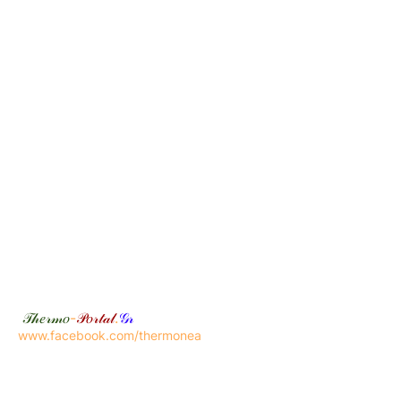
𝒯𝒽𝑒𝓇𝓂𝑜
-
𝒫𝑜𝓇𝓉𝒶𝓁
.
𝒢𝓇
www.facebook.com/thermonea