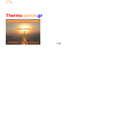
Via
Thermo
-portal
.gr
-->