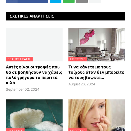
ΣΧΕΤΙΚΈΣ ΑΝΑΡΤΉΣΕΙΣ
BEAUTY HEALTH
LIFESTYLE
Αυτές είναι οι τροφές που
Τι να κάνετε με τους
θα σε βοηθήσουν να χάσεις
τοίχους όταν δεν μπορείτε
πολύ γρήγορα τα περιττά
να τους βάψετε...
κιλά
August 26, 2024
September 02, 2024
LIFESTYLE
LIFESTYLE