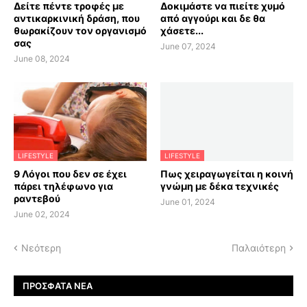
Δείτε πέντε τροφές με
Δοκιμάστε να πιείτε χυμό
αντικαρκινική δράση, που
από αγγούρι και δε θα
θωρακίζουν τον οργανισμό
χάσετε...
σας
June 07, 2024
June 08, 2024
LIFESTYLE
LIFESTYLE
9 Λόγοι που δεν σε έχει
Πως χειραγωγείται η κοινή
πάρει τηλέφωνο για
γνώμη με δέκα τεχνικές
ραντεβού
June 01, 2024
June 02, 2024
Νεότερη
Παλαιότερη
ΠΡΌΣΦΑΤΑ ΝΈΑ