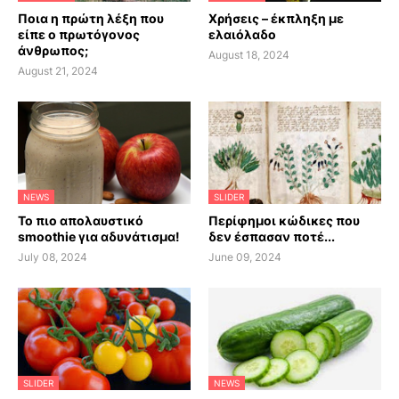
Ποια η πρώτη λέξη που
Χρήσεις – έκπληξη με
είπε ο πρωτόγονος
ελαιόλαδο
άνθρωπος;
August 18, 2024
August 21, 2024
NEWS
SLIDER
Το πιο απολαυστικό
Περίφημοι κώδικες που
smoothie για αδυνάτισμα!
δεν έσπασαν ποτέ...
July 08, 2024
June 09, 2024
SLIDER
NEWS