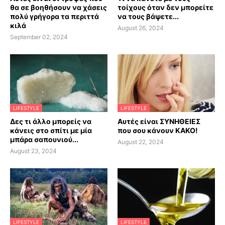
θα σε βοηθήσουν να χάσεις
τοίχους όταν δεν μπορείτε
πολύ γρήγορα τα περιττά
να τους βάψετε...
κιλά
August 26, 2024
September 02, 2024
LIFESTYLE
LIFESTYLE
Δες τι άλλο μπορείς να
Αυτές είναι ΣΥΝΗΘΕΙΕΣ
κάνεις στο σπίτι με μία
που σου κάνουν ΚΑΚΟ!
μπάρα σαπουνιού...
August 22, 2024
August 23, 2024
LIFESTYLE
LIFESTYLE