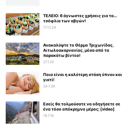
ΤΕΛΕΙΟ: 6 άγνωστες χρήσεις για τα…
τσόφλια των αβγών!
17.12.24
Ανακαλύψτε το Θέρμο Τριχωνίδας,
Αιτωλοακαρνανίας, μέσα από τα
παρακάτω βίντεο!
27.1.25
Ποια είναι η καλύτερη στάση ύπνου και
γιατί!
24.7.26
Εσείς θα τολμούσατε να οδηγήσετε σε
ένα τόσο απόκρημνο μέρος; [video]
19.7.16