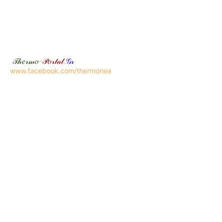
𝒯𝒽𝑒𝓇𝓂𝑜
-
𝒫𝑜𝓇𝓉𝒶𝓁
.
𝒢𝓇
www.facebook.com/thermonea