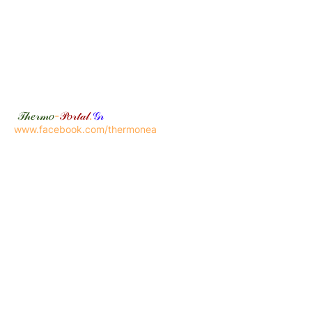
𝒯𝒽𝑒𝓇𝓂𝑜
-
𝒫𝑜𝓇𝓉𝒶𝓁
.
𝒢𝓇
www.facebook.com/thermonea