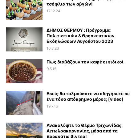
τσόφλια των αβγών!
17.12.24
ΔΗΜΟΣ ΘΕΡΜΟΥ : Πρόγραμμα
Πολιτιστικών & Θρησκευτικών
Εκδηλώσεων Αυγούστου 2023
16.8.23
Πως διαβάζουν τον καφέ οι ειδικοί
9.5.15
Εσείς θα τολμούσατε να οδηγήσετε σε
ένα τόσο απόκρημνο μέρος; [video]
19.7.16
Ανακαλύψτε το Θέρμο Τριχωνίδας,
Αιτωλοακαρνανίας, μέσα από τα
παρακάτω βίντεο!