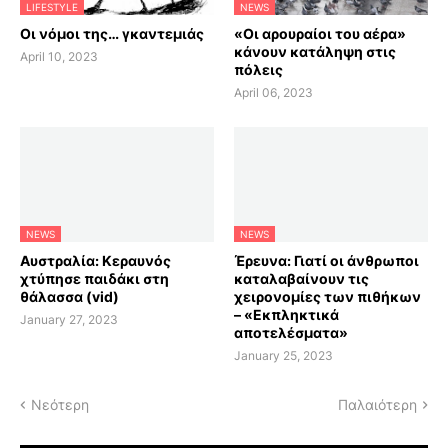
LIFESTYLE
NEWS
Οι νόμοι της… γκαντεμιάς
«Οι αρουραίοι του αέρα»
κάνουν κατάληψη στις
April 10, 2023
πόλεις
April 06, 2023
NEWS
NEWS
Αυστραλία: Κεραυνός
Έρευνα: Γιατί οι άνθρωποι
χτύπησε παιδάκι στη
καταλαβαίνουν τις
θάλασσα (vid)
χειρονομίες των πιθήκων
– «Εκπληκτικά
January 27, 2023
αποτελέσματα»
January 25, 2023
Νεότερη
Παλαιότερη