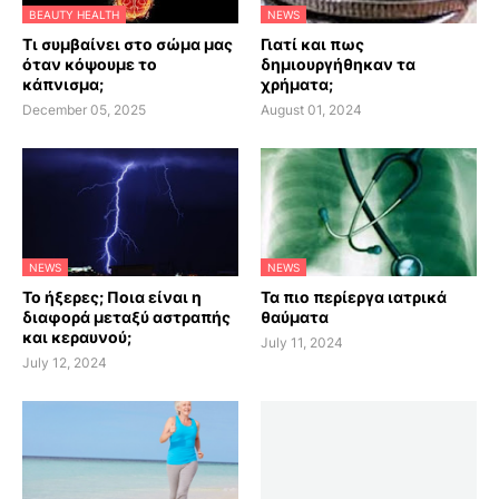
BEAUTY HEALTH
NEWS
Τι συμβαίνει στο σώμα μας
Γιατί και πως
όταν κόψουμε το
δημιουργήθηκαν τα
κάπνισμα;
χρήματα;
December 05, 2025
August 01, 2024
NEWS
NEWS
Το ήξερες; Ποια είναι η
Τα πιο περίεργα ιατρικά
διαφορά μεταξύ αστραπής
θαύματα
και κεραυνού;
July 11, 2024
July 12, 2024