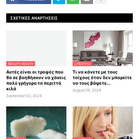
ΣΧΕΤΙΚΈΣ ΑΝΑΡΤΉΣΕΙΣ
BEAUTY HEALTH
LIFESTYLE
Αυτές είναι οι τροφές που
Τι να κάνετε με τους
θα σε βοηθήσουν να χάσεις
τοίχους όταν δεν μπορείτε
πολύ γρήγορα τα περιττά
να τους βάψετε...
κιλά
August 26, 2024
September 02, 2024