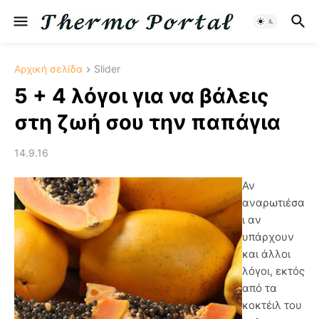
Αρχική σελίδα
Slider
5 + 4 λόγοι για να βάλεις
στη ζωή σου την παπάγια
14.9.16
Αν
αναρωτιέσα
ι αν
υπάρχουν
και άλλοι
λόγοι, εκτός
από τα
κοκτέιλ του