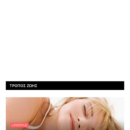
ΤΡΌΠΟΣ ΖΩΉΣ
LIFESTYLE