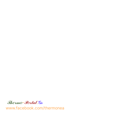
𝒯𝒽𝑒𝓇𝓂𝑜
-
𝒫𝑜𝓇𝓉𝒶𝓁
.
𝒢𝓇
www.facebook.com/thermonea