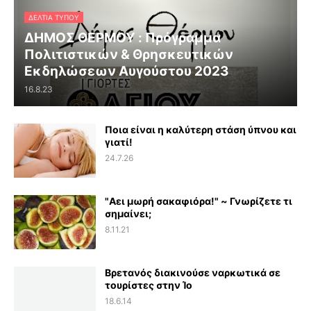
ΔΕΛΤΊΑ ΤΎΠΟΥ
ΔΗΜΟΣ ΘΕΡΜΟΥ : Πρόγραμμα
Πολιτιστικών & Θρησκευτικών
Εκδηλώσεων Αυγούστου 2023
16.8.23
Ποια είναι η καλύτερη στάση ύπνου και
γιατί!
24.7.26
"Αει μωρή σακαφιόρα!" ~ Γνωρίζετε τι
σημαίνει;
8.11.21
Βρετανός διακινούσε ναρκωτικά σε
τουρίστες στην Ίο
18.6.14