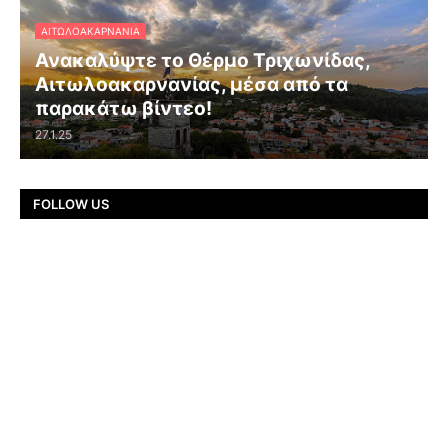
ΑΙΤΩΛΟΑΚΑΡΝΑΝΊΑ
Ανακαλύψτε το Θέρμο Τριχωνίδας,
Αιτωλοακαρνανίας, μέσα από τα
παρακάτω βίντεο!
27.1.25
FOLLOW US