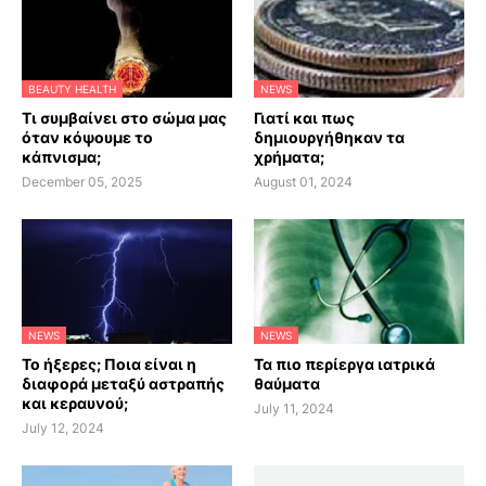
BEAUTY HEALTH
NEWS
Τι συμβαίνει στο σώμα μας
Γιατί και πως
όταν κόψουμε το
δημιουργήθηκαν τα
κάπνισμα;
χρήματα;
December 05, 2025
August 01, 2024
NEWS
NEWS
Το ήξερες; Ποια είναι η
Τα πιο περίεργα ιατρικά
διαφορά μεταξύ αστραπής
θαύματα
και κεραυνού;
July 11, 2024
July 12, 2024