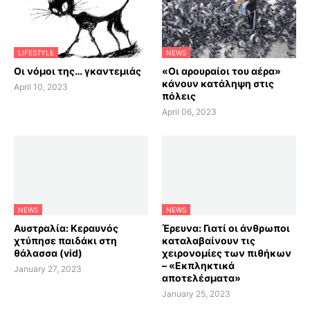
LIFESTYLE
NEWS
Οι νόμοι της… γκαντεμιάς
«Οι αρουραίοι του αέρα»
κάνουν κατάληψη στις
April 10, 2023
πόλεις
April 06, 2023
NEWS
NEWS
Αυστραλία: Κεραυνός
Έρευνα: Γιατί οι άνθρωποι
χτύπησε παιδάκι στη
καταλαβαίνουν τις
θάλασσα (vid)
χειρονομίες των πιθήκων
– «Εκπληκτικά
January 27, 2023
αποτελέσματα»
January 25, 2023