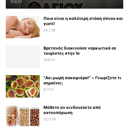
16.8.23
Ποια είναι η καλύτερη στάση ύπνου και
γιατί!
24.7.26
Βρετανός διακινούσε ναρκωτικά σε
τουρίστες στην Ίο
18.6.14
"Αει μωρή σακαφιόρα!" ~ Γνωρίζετε τι
σημαίνει;
8.11.21
Μάθετε αν κινδυνεύετε από
οστεοπόρωση
22.11.16