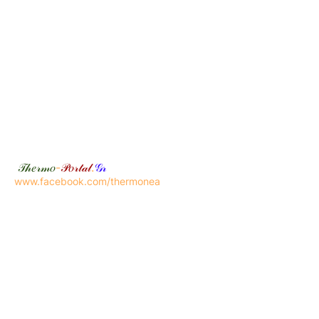
𝒯𝒽𝑒𝓇𝓂𝑜
-
𝒫𝑜𝓇𝓉𝒶𝓁
.
𝒢𝓇
www.facebook.com/thermonea