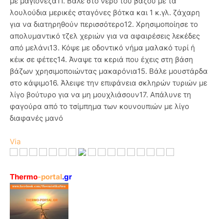
με μαγιονέζα11. Βάλε στο νερό του βάζου με τα
λουλούδια μερικές σταγόνες βότκα και 1 κ.γλ. ζάχαρη
για να διατηρηθούν περισσότερο12. Χρησιμοποίησε το
απολυμαντικό τζελ χεριών για να αφαιρέσεις λεκέδες
από μελάνι13. Κόψε με οδοντικό νήμα μαλακό τυρί ή
κέικ σε φέτες14. Άναψε τα κεριά που έχεις στη βάση
βάζων χρησιμοποιώντας μακαρόνια15. Βάλε μουστάρδα
στο κάψιμο16. Άλειψε την επιφάνεια σκληρών τυριών με
λίγο βούτυρο για να μη μουχλιάσουν17. Απάλυνε τη
φαγούρα από το τσίμπημα των κουνουπιών με λίγο
διαφανές μανό
Via
Thermo
-portal
.gr