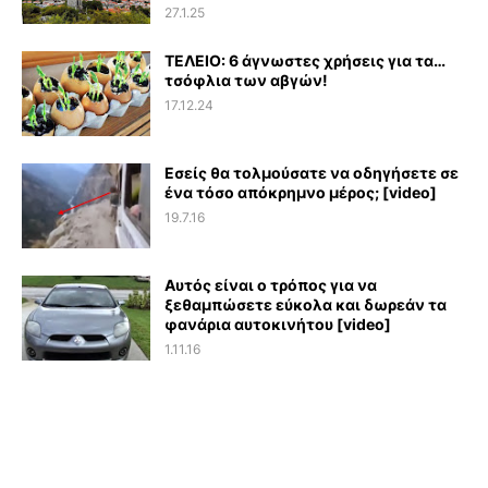
27.1.25
ΤΕΛΕΙΟ: 6 άγνωστες χρήσεις για τα…
τσόφλια των αβγών!
17.12.24
Εσείς θα τολμούσατε να οδηγήσετε σε
ένα τόσο απόκρημνο μέρος; [video]
19.7.16
Αυτός είναι ο τρόπος για να
ξεθαμπώσετε εύκολα και δωρεάν τα
φανάρια αυτοκινήτου [video]
1.11.16