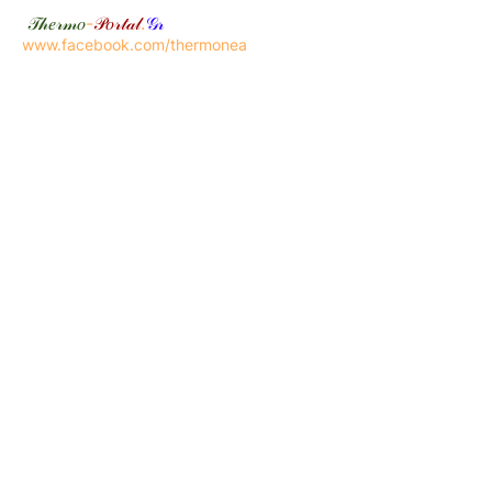
𝒯𝒽𝑒𝓇𝓂𝑜
-
𝒫𝑜𝓇𝓉𝒶𝓁
.
𝒢𝓇
www.facebook.com/thermonea