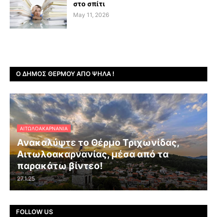
στο σπίτι
May 11, 2026
Ο ΔΉΜΟΣ ΘΈΡΜΟΥ ΑΠΌ ΨΗΛΆ !
ΑΙΤΩΛΟΑΚΑΡΝΑΝΊΑ
Ανακαλύψτε το Θέρμο Τριχωνίδας,
Αιτωλοακαρνανίας, μέσα από τα
παρακάτω βίντεο!
27.1.25
FOLLOW US