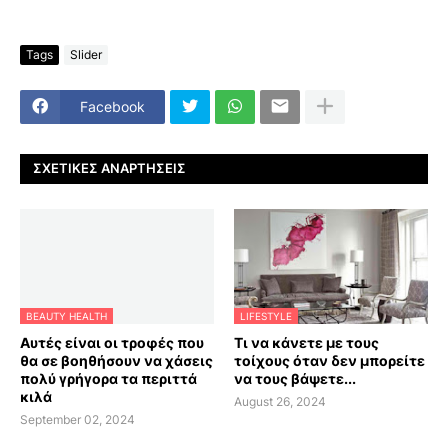
Tags
Slider
Facebook
ΣΧΕΤΙΚΈΣ ΑΝΑΡΤΉΣΕΙΣ
BEAUTY HEALTH
LIFESTYLE
Αυτές είναι οι τροφές που
Τι να κάνετε με τους
θα σε βοηθήσουν να χάσεις
τοίχους όταν δεν μπορείτε
πολύ γρήγορα τα περιττά
να τους βάψετε...
κιλά
August 26, 2024
September 02, 2024