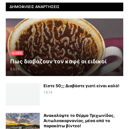
ΔΗΜΟΦΙΛΕΊΣ ΑΝΑΡΤΉΣΕΙΣ
SLIDER
Πως διαβάζουν τον καφέ οι ειδικοί
9.5.15
Είστε 50;;; Διαβάστε γιατί είναι καλό!
1.6.14
Ανακαλύψτε το Θέρμο Τριχωνίδας,
Αιτωλοακαρνανίας, μέσα από τα
παρακάτω βίντεο!