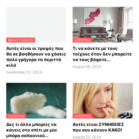
BEAUTY HEALTH
LIFESTYLE
Αυτές είναι οι τροφές που
Τι να κάνετε με τους
θα σε βοηθήσουν να χάσεις
τοίχους όταν δεν μπορείτε
πολύ γρήγορα τα περιττά
να τους βάψετε...
κιλά
August 26, 2024
September 02, 2024
LIFESTYLE
LIFESTYLE
Δες τι άλλο μπορείς να
Αυτές είναι ΣΥΝΗΘΕΙΕΣ
κάνεις στο σπίτι με μία
που σου κάνουν ΚΑΚΟ!
μπάρα σαπουνιού...
August 22, 2024