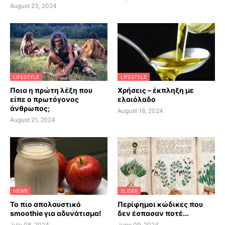
August 23, 2024
LIFESTYLE
LIFESTYLE
Ποια η πρώτη λέξη που
Χρήσεις – έκπληξη με
είπε ο πρωτόγονος
ελαιόλαδο
άνθρωπος;
August 18, 2024
August 21, 2024
NEWS
SLIDER
Το πιο απολαυστικό
Περίφημοι κώδικες που
smoothie για αδυνάτισμα!
δεν έσπασαν ποτέ...
July 08, 2024
June 09, 2024