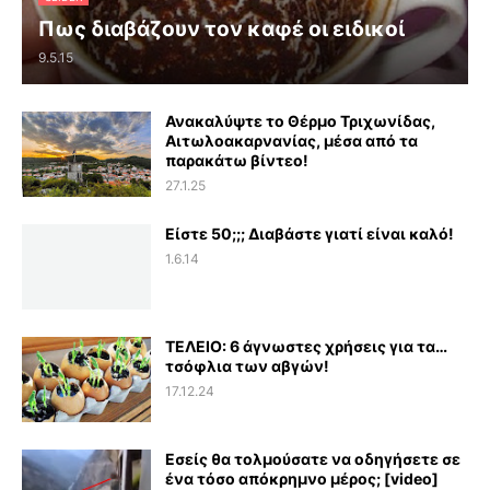
Πως διαβάζουν τον καφέ οι ειδικοί
9.5.15
Ανακαλύψτε το Θέρμο Τριχωνίδας,
Αιτωλοακαρνανίας, μέσα από τα
παρακάτω βίντεο!
27.1.25
Είστε 50;;; Διαβάστε γιατί είναι καλό!
1.6.14
ΤΕΛΕΙΟ: 6 άγνωστες χρήσεις για τα…
τσόφλια των αβγών!
17.12.24
Εσείς θα τολμούσατε να οδηγήσετε σε
ένα τόσο απόκρημνο μέρος; [video]