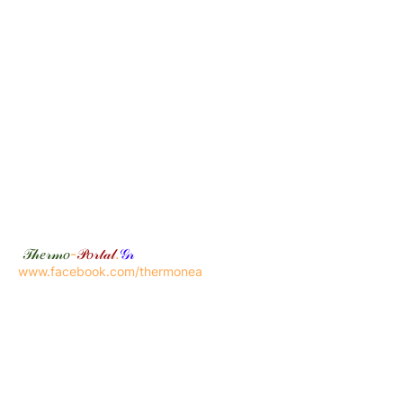
𝒯𝒽𝑒𝓇𝓂𝑜
-
𝒫𝑜𝓇𝓉𝒶𝓁
.
𝒢𝓇
www.facebook.com/thermonea