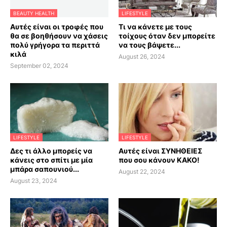
BEAUTY HEALTH
LIFESTYLE
Αυτές είναι οι τροφές που
Τι να κάνετε με τους
θα σε βοηθήσουν να χάσεις
τοίχους όταν δεν μπορείτε
πολύ γρήγορα τα περιττά
να τους βάψετε...
κιλά
August 26, 2024
September 02, 2024
LIFESTYLE
LIFESTYLE
Δες τι άλλο μπορείς να
Αυτές είναι ΣΥΝΗΘΕΙΕΣ
κάνεις στο σπίτι με μία
που σου κάνουν ΚΑΚΟ!
μπάρα σαπουνιού...
August 22, 2024
August 23, 2024