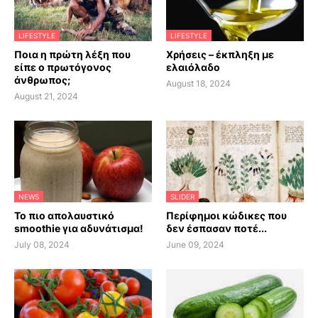
LIFESTYLE
LIFESTYLE
Ποια η πρώτη λέξη που
Χρήσεις – έκπληξη με
είπε ο πρωτόγονος
ελαιόλαδο
άνθρωπος;
August 18, 2024
August 21, 2024
NEWS
SLIDER
Το πιο απολαυστικό
Περίφημοι κώδικες που
smoothie για αδυνάτισμα!
δεν έσπασαν ποτέ...
July 08, 2024
June 09, 2024