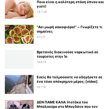
Ποια είναι η καλύτερη στάση ύπνου και
γιατί!
24.7.26
"Αει μωρή σακαφιόρα!" ~ Γνωρίζετε τι
σημαίνει;
8.11.21
Βρετανός διακινούσε ναρκωτικά σε
τουρίστες στην Ίο
18.6.14
Εσείς θα τολμούσατε να οδηγήσετε σε
ένα τόσο απόκρημνο μέρος; [video]
19.7.16
ΔΕΝ ΠΑΜΕ ΚΑΛΑ: Η ατάκα του
Μπαλαούρα στο Μπογδάνο που τον