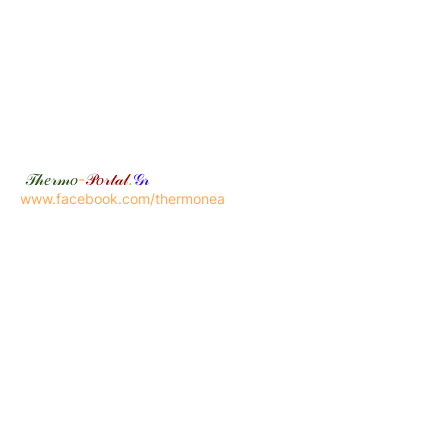
𝒯𝒽𝑒𝓇𝓂𝑜
-
𝒫𝑜𝓇𝓉𝒶𝓁
.
𝒢𝓇
www.facebook.com/thermonea