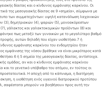
γειακής δίαιτας και ο κίνδυνος εμφάνισης καρκίνου. Οι
τικά της μεσογειακής δίαιτας σε 9 «σημεία», σύμφωνα με
ρότυπο των συμμετεχόντων: υψηλή κατανάλωση λαχανικών
ων (3), δημητριακών (4), ψαριών (5), μονοακόρεστων
(7), γάλακτος και γαλακτοκομικών προϊόντων (8) και
 φάνηκε πως μεταξύ των γυναικών με το μεγαλύτερο βαθμό
τροφής, αυτών δηλαδή που είχαν υιοθετήσει 7 ή
ίνδυνος εμφάνισης καρκίνου του ενδομητρίου ήταν
ος εμφάνισης της νόσου βρέθηκε να είναι μικρότερος κατά
θετήσει 6 ή 5 σημεία της μεσογειακής δίαιτας, αντίστοιχα.
κής ομάδας, αν και ο κίνδυνος εμφάνισης καρκίνου
α και το γενετικό υπόβαθρο του ατόμου, εν τούτοις οι
προστατευτικά. Η αποχή από το κάπνισμα, η διατήρηση
σκηση, η υιοθέτηση ενός υγιεινού διατροφικού προτύπου
όλ, σαφέστατα μπορούν να βοηθήσουν προς αυτή την