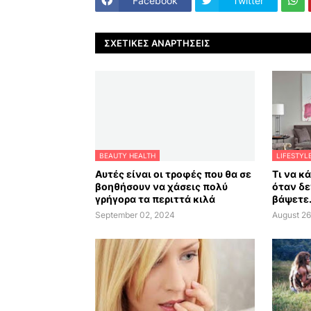
Facebook
Twitter
ΣΧΕΤΙΚΈΣ ΑΝΑΡΤΉΣΕΙΣ
BEAUTY HEALTH
LIFESTYL
Αυτές είναι οι τροφές που θα σε
Τι να κ
βοηθήσουν να χάσεις πολύ
όταν δε
γρήγορα τα περιττά κιλά
βάψετε.
September 02, 2024
August 26