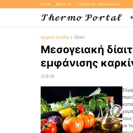
Home
About Us
Contact Us - Επικοινωνία
Αρχική σελίδα
Slider
Μεσογειακή δίαιτ
εμφάνισης καρκί
27.8.16
Σύμφ
περιο
κατα
χαμη
τους
με τ
αξιο