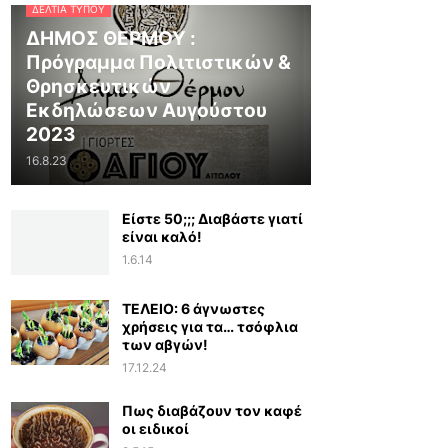
ΔΕΛΤΊΑ ΤΎΠΟΥ
ΔΗΜΟΣ ΘΕΡΜΟΥ :
Πρόγραμμα Πολιτιστικών &
Θρησκευτικών
Εκδηλώσεων Αυγούστου
2023
16.8.23
Είστε 50;;; Διαβάστε γιατί
είναι καλό!
1.6.14
ΤΕΛΕΙΟ: 6 άγνωστες
χρήσεις για τα… τσόφλια
των αβγών!
17.12.24
Πως διαβάζουν τον καφέ
οι ειδικοί