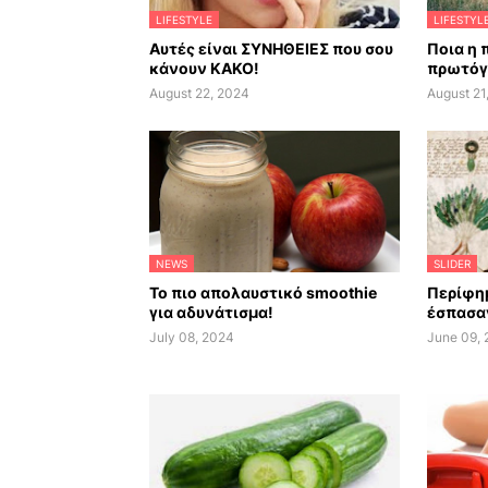
LIFESTYLE
LIFESTYL
Αυτές είναι ΣΥΝΗΘΕΙΕΣ που σου
Ποια η 
κάνουν ΚΑΚΟ!
πρωτόγ
August 22, 2024
August 21
NEWS
SLIDER
Το πιο απολαυστικό smoothie
Περίφημ
για αδυνάτισμα!
έσπασαν
July 08, 2024
June 09,