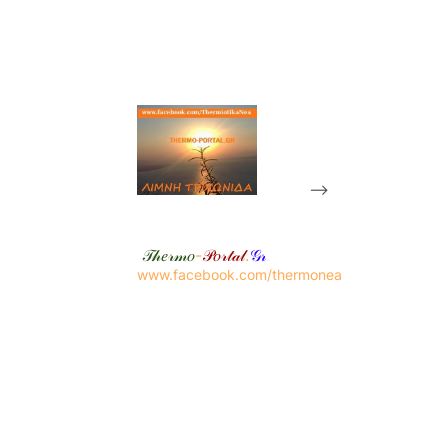
-->
𝒯𝒽𝑒𝓇𝓂𝑜
-
𝒫𝑜𝓇𝓉𝒶𝓁
.
𝒢𝓇
www.facebook.com/thermonea