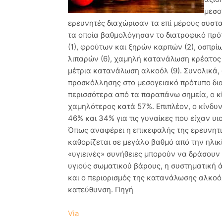
μεσο
ερευνητές διαχώρισαν τα επί μέρους συστα
τα οποία βαθμολόγησαν το διατροφικό π
(1), φρούτων και ξηρών καρπών (2), οσπρί
λιπαρών (6), χαμηλή κατανάλωση κρέατος 
μέτρια κατανάλωση αλκοόλ (9). Συνολικά,
προσκόλλησης στο μεσογειακό πρότυπο δια
περισσότερα από τα παραπάνω σημεία, ο κ
χαμηλότερος κατά 57%. Επιπλέον, ο κίνδυν
46% και 34% για τις γυναίκες που είχαν υιο
Όπως αναφέρει η επικεφαλής της ερευνητι
καθορίζεται σε μεγάλο βαθμό από την ηλικί
«υγιεινές» συνήθειες μπορούν να δράσουν 
υγιούς σωματικού βάρους, η συστηματική ά
και ο περιορισμός της κατανάλωσης αλκο
κατεύθυνση. Πηγή
Via