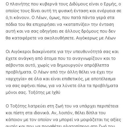
Ο πλανήτης που κυβερνά τους Διδύμους είναι ο Ερμής, ο
οποίος τους δίνει αυτή τη φυσική ένταση και ενέργεια σε
ό,τι κάνουν. Ο Λέων, όμως, που πατά πάντα γερά στα
πόδια του θα επιχειρήσει να «καταπνίξει» την ένταση
αυτή και να σας οδηγήσει σε άλλους δρόμους που δεν
θα καταφέρετε να ακολουθήσετε. Αιγόκερως με Λέων
Οι Αιγόκεροι διακρίνεστε για την υπευθυνότητά σας και
έχετε ανάγκη από άτομα που το αναγνωρίζουν και το
σέβονται αυτό, χωρίς να δημιουργούν απρόβλεπτα
προβλήματα. Ο Λέων από την άλλη θέλει να έχει την
«αρχηγία» σε όλα και είναι επιθετικός, με αποτέλεσμα
να σας αφήνει πίσω, για να λύνετε όλα τα προβλήματα
μόνοι σας. Τοξότης με Ιχθύ
Ο Τοξότης λατρεύει στη ζωή του να υπάρχει περιπέτεια
και πίστη στα ιδανικά. Αν, λοιπόν, θέλει δίπλα του
κάποιον με τον οποίον να μπορεί να μοιράζεται τις αξίες
αυτές και που να προσθέτει αλατοπίπερο στη ζωή του,