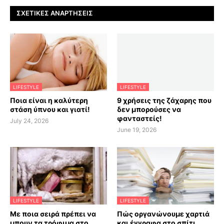
ΣΧΕΤΙΚΈΣ ΑΝΑΡΤΉΣΕΙΣ
LIFESTYLE
LIFESTYLE
Ποια είναι η καλύτερη
9 χρήσεις της ζάχαρης που
στάση ύπνου και γιατί!
δεν μπορούσες να
φανταστείς!
July 24, 2026
June 19, 2026
LIFESTYLE
LIFESTYLE
Με ποια σειρά πρέπει να
Πώς οργανώνουμε χαρτιά
μπουν τα τρόφιμα στο
και έγγραφα στο σπίτι