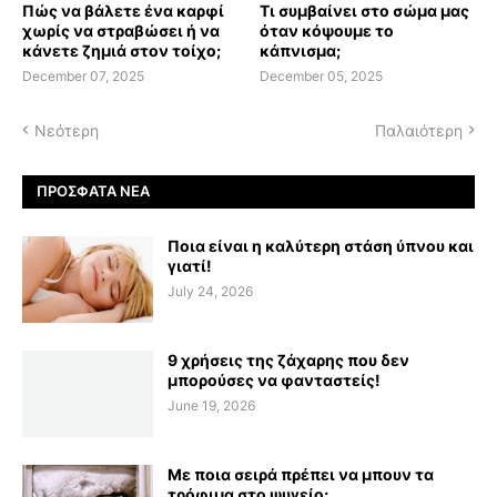
Πώς να βάλετε ένα καρφί
Τι συμβαίνει στο σώμα μας
χωρίς να στραβώσει ή να
όταν κόψουμε το
κάνετε ζημιά στον τοίχο;
κάπνισμα;
December 07, 2025
December 05, 2025
Νεότερη
Παλαιότερη
ΠΡΌΣΦΑΤΑ ΝΈΑ
Ποια είναι η καλύτερη στάση ύπνου και
γιατί!
July 24, 2026
9 χρήσεις της ζάχαρης που δεν
μπορούσες να φανταστείς!
June 19, 2026
Με ποια σειρά πρέπει να μπουν τα
τρόφιμα στο ψυγείο;