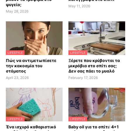
ψυγείο;
May 11, 2026
May 28, 2026
LIFESTYLE
LIFESTYLE
Πώς να αντιμετωπίσετε
Ξέρετε που κρύβονται τα
την κακοσμία του
μικρόβια στο σπίτι σας;
στόματος
Δεν σας πάει το μυαλό
April 23, 2026
February 17, 2026
LIFESTYLE
LIFESTYLE
Ένα ισχυρό καθαριστικό
Baby oil για το σπίτι: 4+1