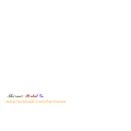
𝒯𝒽𝑒𝓇𝓂𝑜
-
𝒫𝑜𝓇𝓉𝒶𝓁
.
𝒢𝓇
www.facebook.com/thermonea