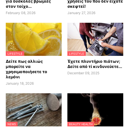
για δύσκολες βρωμιές
χρήσεις του που δεν είχατε
στον τοίχο...
σκεφτεί!
February 08, 2026
January 27, 2026
LIFESTYLE
LIFESTYLE
Δείτε πως αλλιώς
Έχετε πλυντήριο πιάτων;
μπορείτε να
Δείτε από τί κινδυνεύετε...
χρησιμοποιήσετε το
December 09, 2025
λεμόνι
January 18, 2026
NEWS
BEAUTY HEALTH